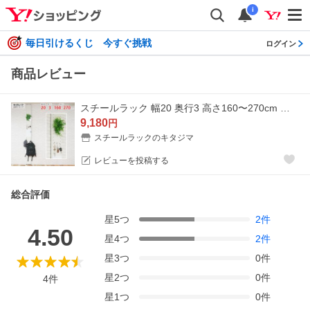
i
毎日引けるくじ 今すぐ挑戦
ログイン
商品レビュー
スチールラック 幅20 奥行3 高さ160〜270cm スチール棚 壁面突っ張りラック CBV-200 壁面収納 ホワイト
9,180
円
スチールラックのキタジマ
レビューを投稿する
総合評価
星
5
つ
2
件
4.50
星
4
つ
2
件
星
3
つ
0
件
星
2
つ
0
件
4
件
星
1
つ
0
件