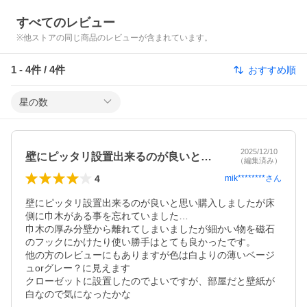
すべてのレビュー
※他ストアの同じ商品のレビューが含まれています。
1
-
4
件 /
4
件
おすすめ順
星の数
2025/12/10
壁にピッタリ設置出来るのが良いと思い購…
（編集済み）
4
mik********
さん
壁にピッタリ設置出来るのが良いと思い購入しましたが床
側に巾木がある事を忘れていました…

巾木の厚み分壁から離れてしまいましたが細かい物を磁石
のフックにかけたり使い勝手はとても良かったです。

他の方のレビューにもありますが色は白よりの薄いベージ
ュorグレー？に見えます

クローゼットに設置したのでよいですが、部屋だと壁紙が
白なので気になったかな