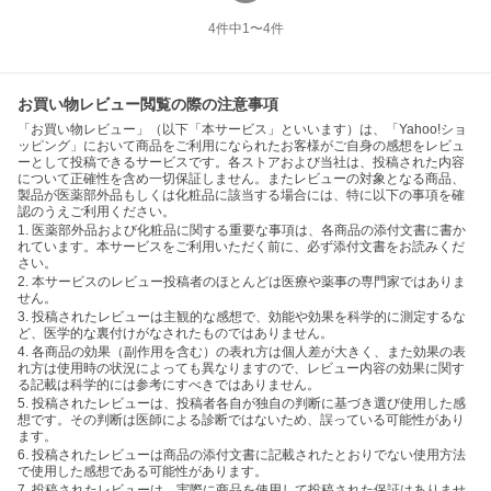
4
件中
1
〜
4
件
お買い物レビュー閲覧の際の注意事項
「お買い物レビュー」（以下「本サービス」といいます）は、「Yahoo!ショ
ッピング」において商品をご利用になられたお客様がご自身の感想をレビュ
ーとして投稿できるサービスです。各ストアおよび当社は、投稿された内容
について正確性を含め一切保証しません。またレビューの対象となる商品、
製品が医薬部外品もしくは化粧品に該当する場合には、特に以下の事項を確
認のうえご利用ください。
1. 医薬部外品および化粧品に関する重要な事項は、各商品の添付文書に書か
れています。本サービスをご利用いただく前に、必ず添付文書をお読みくだ
さい。
2. 本サービスのレビュー投稿者のほとんどは医療や薬事の専門家ではありま
せん。
3. 投稿されたレビューは主観的な感想で、効能や効果を科学的に測定するな
ど、医学的な裏付けがなされたものではありません。
4. 各商品の効果（副作用を含む）の表れ方は個人差が大きく、また効果の表
れ方は使用時の状況によっても異なりますので、レビュー内容の効果に関す
る記載は科学的には参考にすべきではありません。
5. 投稿されたレビューは、投稿者各自が独自の判断に基づき選び使用した感
想です。その判断は医師による診断ではないため、誤っている可能性があり
ます。
6. 投稿されたレビューは商品の添付文書に記載されたとおりでない使用方法
で使用した感想である可能性があります。
7. 投稿されたレビューは、実際に商品を使用して投稿された保証はありませ