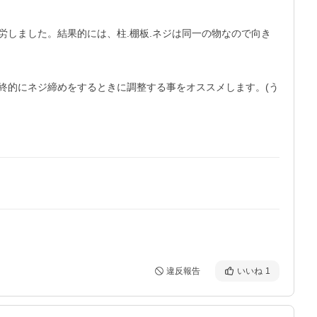
しました。結果的には、柱.棚板.ネジは同一の物なので向き
終的にネジ締めをするときに調整する事をオススメします。(う
違反報告
いいね
1