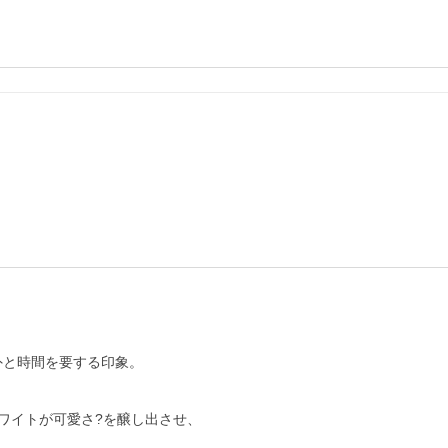
外と時間を要する印象。

イトが可愛さ?を醸し出させ、
