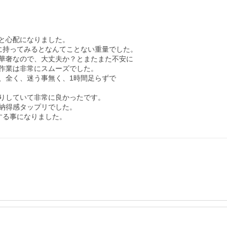
と心配になりました。

持ってみるとなんてことない重量でした。

華奢なので、大丈夫か？とまたまた不安に

作業は非常にスムーズでした。

全く、迷う事無く、1時間足らずで

りしていて非常に良かったです。

納得感タップリでした。

する事になりました。