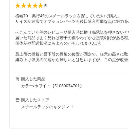
5
横幅70・奥行45のスチールラックを探していたので購入。

サイズが豊富でオプションパーツも後日購入可能な点に魅力を感
へこんでいた等のレビューや購入時に擦り傷承諾を押さないと
届いた商品はよく見れば若干の傷やわずかな塗装剥げがある程
個体差や配送状況にもよるのかもしれませんが。

最上段の棚板と最下段の棚板の位置が固定で、任意の高さに取
組み上げ強度の問題から難しいとは思いますが、この点が改善
購入した商品
カラー/ホワイト【51060074701】
購入したストア
スチールラックのキタジマ