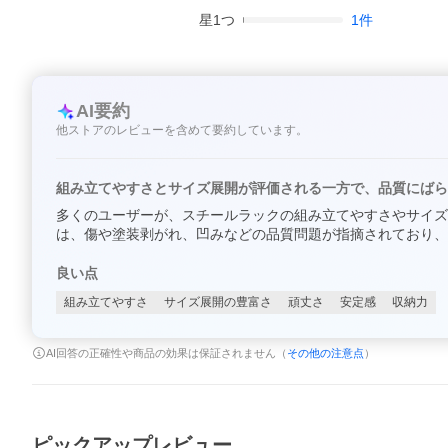
星
1
つ
1
件
AI要約
他ストアのレビューを含めて要約しています。
組み立てやすさとサイズ展開が評価される一方で、品質にばら
多くのユーザーが、スチールラックの組み立てやすさやサイズ
は、傷や塗装剥がれ、凹みなどの品質問題が指摘されており、
良い点
組み立てやすさ
サイズ展開の豊富さ
頑丈さ
安定感
収納力
AI回答の正確性や商品の効果は保証されません（
その他の注意点
）
ピックアップレビュー