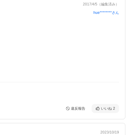
2017/4/5
（編集済み）
hue********
さん
違反報告
いいね
2
2023/10/19