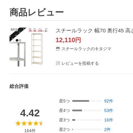
商品レビュー
スチールラック 幅70 奥行45 高さ
12,110
円
スチールラックのキタジマ
レビューを投稿する
総合評価
星
5
つ
92
件
4.42
星
4
つ
53
件
星
3
つ
16
件
星
2
つ
2
件
164
件