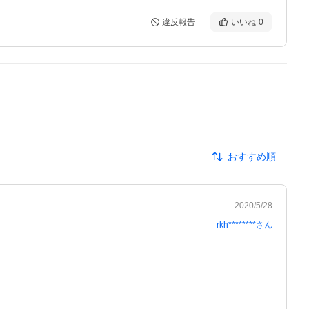
違反報告
いいね
0
おすすめ順
2020/5/28
rkh********
さん