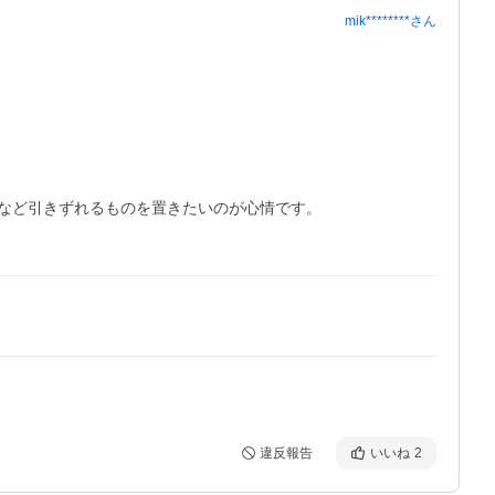
mik********
さん
など引きずれるものを置きたいのが心情です。

違反報告
いいね
2