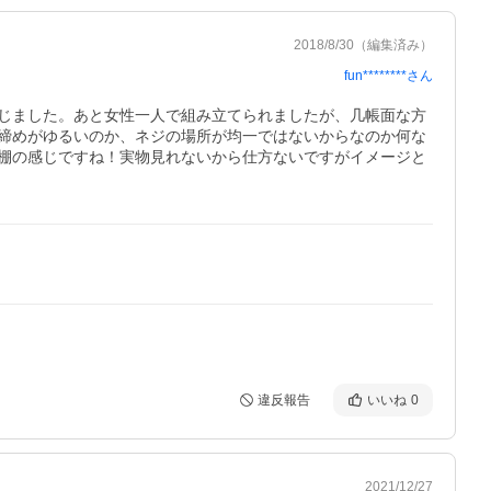
2018/8/30
（編集済み）
fun********
さん
じました。あと女性一人で組み立てられましたが、几帳面な方
締めがゆるいのか、ネジの場所が均一ではないからなのか何な
棚の感じですね！実物見れないから仕方ないですがイメージと
違反報告
いいね
0
2021/12/27