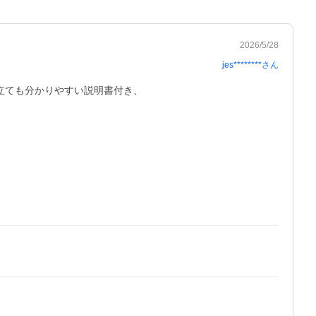
2026/5/28
jes********
さん
ても分かりやすい説明書付き、
