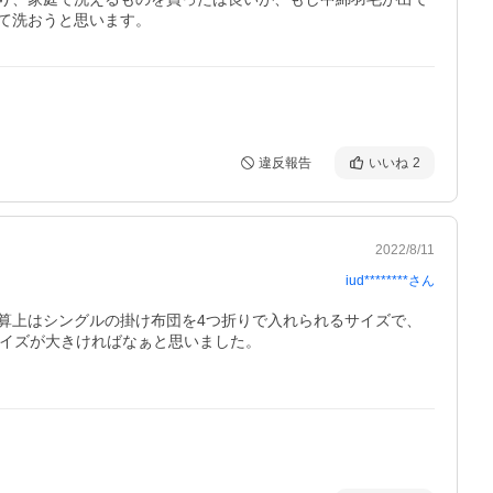
て洗おうと思います。
違反報告
いいね
2
2022/8/11
iud********
さん
算上はシングルの掛け布団を4つ折りで入れられるサイズで、
イズが大きければなぁと思いました。
