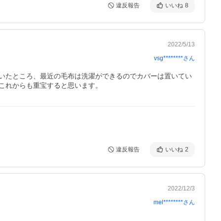
違反報告
いいね
8
2022/5/13
vsg********
さん
いたところ、最近の毛布は洗濯ができるのでカバーは置いてい
これからも重宝すると思います。
違反報告
いいね
2
2022/12/3
mel********
さん