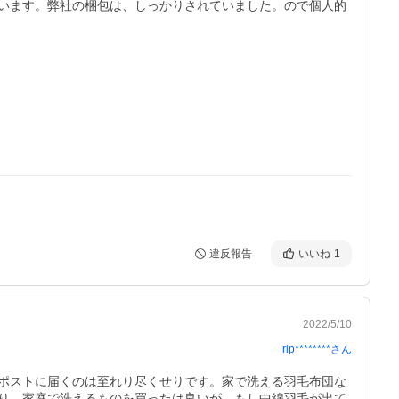
います。弊社の梱包は、しっかりされていました。ので個人的
違反報告
いいね
1
2022/5/10
rip********
さん
ポストに届くのは至れり尽くせりです。家で洗える羽毛布団な
り、家庭で洗えるものを買ったは良いが、もし中綿羽毛が出て