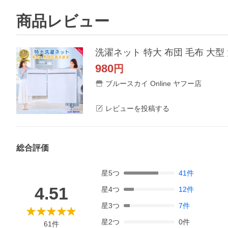
商品レビュー
洗濯ネット 特大 布団 毛布 大型
980
円
ブルースカイ Online ヤフー店
レビューを投稿する
総合評価
星
5
つ
41
件
4.51
星
4
つ
12
件
星
3
つ
7
件
星
2
つ
0
件
61
件