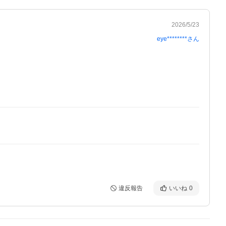
2026/5/23
eye********
さん
違反報告
いいね
0