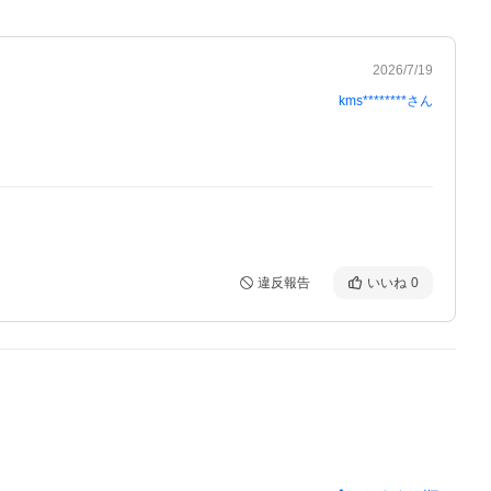
2026/7/19
kms********
さん
違反報告
いいね
0