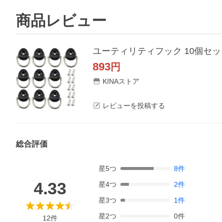
商品レビュー
ユーティリティフック 10個セッ
893
円
KINAストア
レビューを投稿する
総合評価
星
5
つ
8
件
4.33
星
4
つ
2
件
星
3
つ
1
件
星
2
つ
0
件
12
件