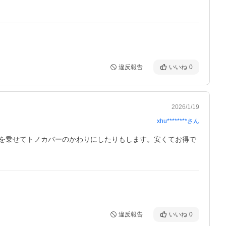
違反報告
いいね
0
2026/1/19
xhu********
さん
を乗せてトノカバーのかわりにしたりもします。安くてお得で
違反報告
いいね
0