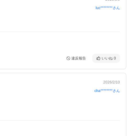
luc********
さん
違反報告
いいね
0
2026/2/10
cha********
さん