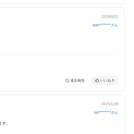
2025/5/22
ban********
さん
違反報告
いいね
0
2025/12/9
luc********
さん
ます。