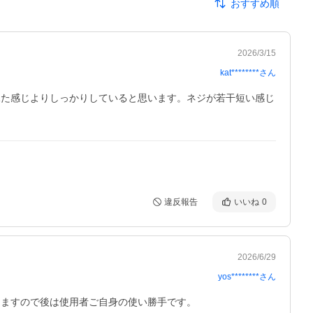
おすすめ順
2026/3/15
kat********
さん
見た感じよりしっかりしていると思います。ネジが若干短い感じ
違反報告
いいね
0
2026/6/29
yos********
さん
ますので後は使用者ご自身の使い勝手です。
