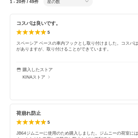
1
-
20
件 /
49
件
星の数
コスパは良いです。
5
スペーシア ベースの車内フックとし取り付けました。コスパ
がありますが、取り付けることができています。
購入したストア
KINAストア
荷崩れ防止
5
JB64ジムニーに使用のため購入しました。ジムニーの荷室に