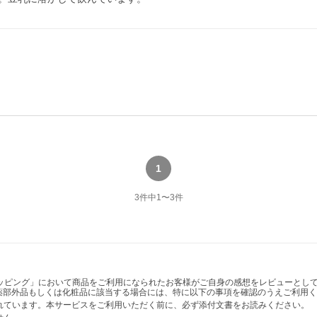
1
3
件中
1
〜
3
件
ショッピング」において商品をご利用になられたお客様がご自身の感想をレビューと
薬部外品もしくは化粧品に該当する場合には、特に以下の事項を確認のうえご利用く
かれています。本サービスをご利用いただく前に、必ず添付文書をお読みください。