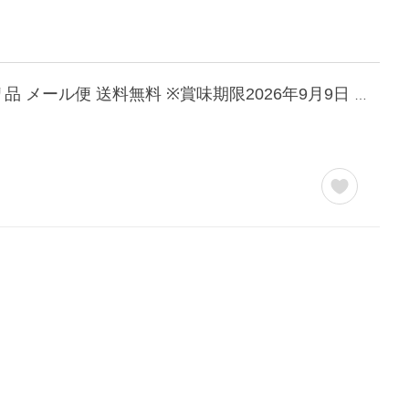
【お一人様4個限定】韓国禅食 ZEN49+SUPER PREMIUM RICH 18g×20包 箱なし訳アリ品 メール便 送料無料 ※賞味期限2026年9月9日 ダイエット 置き換え お試し