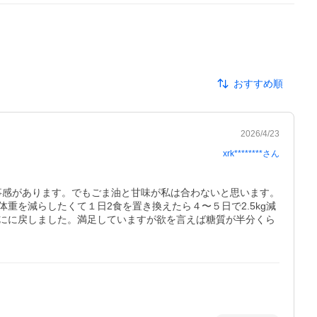
おすすめ順
2026/4/23
xrk********
さん
事感があります。でもごま油と甘味が私は合わないと思います。
を減らしたくて１日2食を置き換えたら４〜５日で2.5kg減
にに戻しました。満足していますが欲を言えば糖質が半分くら