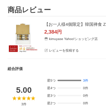
商品レビュー
2,384
円
kimuyase Yahoo!ショッピング店
レビューを投稿する
総合評価
星
5
つ
3
件
5.00
星
4
つ
0
件
星
3
つ
0
件
星
2
つ
0
件
3
件