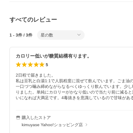
すべてのレビュー
1
-
3
件 /
3
件
星の数
カロリー低いが糖質結構有ります。
5
2日程で届きました。

私は豆乳と白湯1:1で人肌程度に混ぜて飲んでいます。ごま
一口づつ噛み締めながらなるべくゆっくり飲んでいます。少し時
りました。単純にカロリーがかなり低いので当たり前に減ると
いになれば大満足です。4毒抜きを意識しているので甘味があ
購入したストア
kimuyase Yahoo!ショッピング店