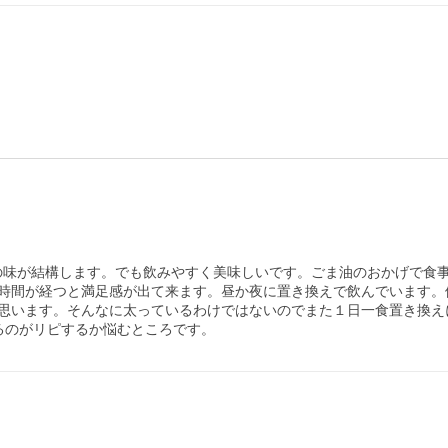
油の味が結構します。でも飲みやすく美味しいです。ごま油のおかげで食
間が経つと満足感が出て来ます。昼か夜に置き換えで飲んでいます。体重
思います。そんなに太っているわけではないのでまた１日一食置き換え
るのがリピするか悩むところです。