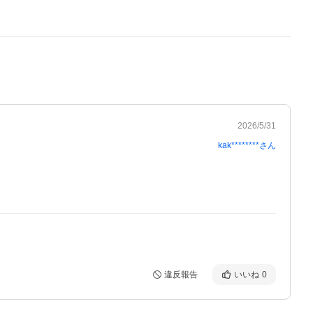
2026/5/31
kak********
さん
違反報告
いいね
0