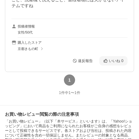
テムですね
投稿者情報
女性/50代
購入したストア
京都きもの町
違反報告
いいね
0
1
1
件中
1
〜
1
件
お買い物レビュー閲覧の際の注意事項
「お買い物レビュー」（以下「本サービス」といいます）は、「Yahoo!ショ
ッピング」において商品をご利用になられたお客様がご自身の感想をレビュ
ーとして投稿できるサービスです。各ストアおよび当社は、投稿された内容
について正確性を含め一切保証しません。またレビューの対象となる商品、