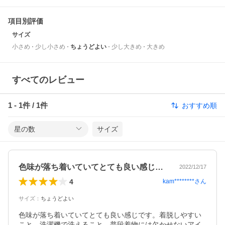
項目別評価
サイズ
小さめ
少し小さめ
ちょうどよい
少し大きめ
大きめ
すべてのレビュー
1
-
1
件 /
1
件
おすすめ順
星の数
サイズ
色味が落ち着いていてとても良い感じです…
2022/12/17
4
kam********
さん
サイズ
：
ちょうどよい
色味が落ち着いていてとても良い感じです。着脱しやすい
こと、洗濯機で洗えること、普段着物には欠かせないアイ