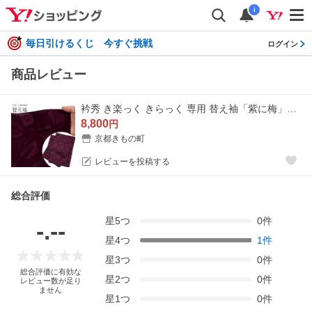
i
毎日引けるくじ 今すぐ挑戦
ログイン
商品レビュー
衿秀 き楽っく きらっく 専用 替え袖「紫に梅」長襦袢用替え袖 半襦袢用替え袖 きらっく 洗える※襦袢 衿 別売※カジュアル 普段使い（メール便対応可）＜H＞
8,800
円
京都きもの町
レビューを投稿する
総合評価
星
5
つ
0
件
-.--
星
4
つ
1
件
星
3
つ
0
件
総合評価に有効な
星
2
つ
0
件
レビュー数が足り
ません
星
1
つ
0
件