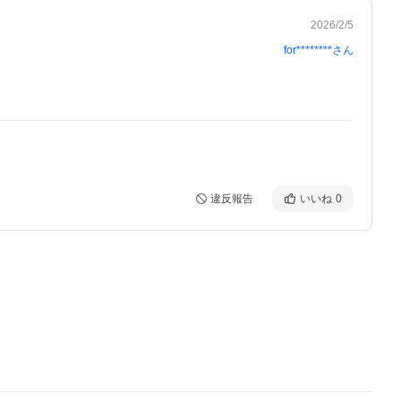
2026/2/5
for********
さん
違反報告
いいね
0