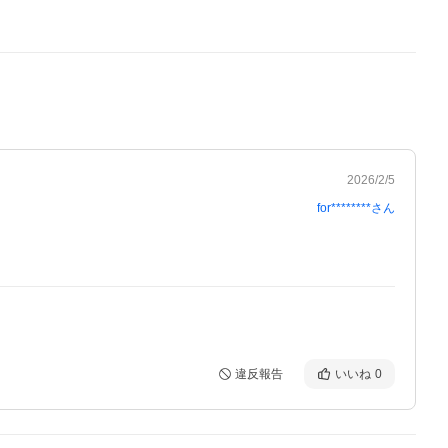
2026/2/5
for********
さん
違反報告
いいね
0