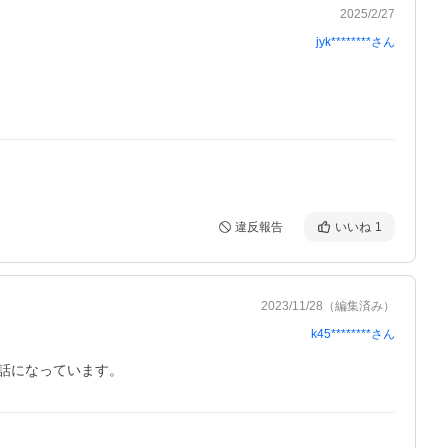
2025/2/27
jyk********
さん
違反報告
いいね
1
2023/11/28
（編集済み）
k45********
さん
話になっています。