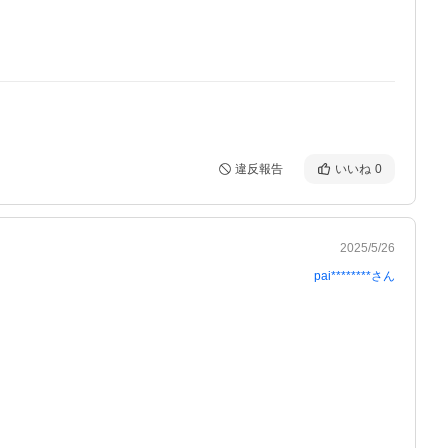
違反報告
いいね
0
2025/5/26
pai********
さん