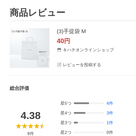
商品レビュー
(3)手提袋 M
40
円
キハチオンラインショップ
レビューを投稿する
総合評価
星
5
つ
4
件
4.38
星
4
つ
3
件
星
3
つ
1
件
星
2
つ
0
件
8
件