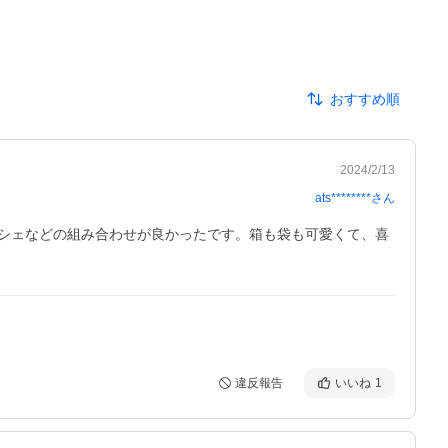
おすすめ順
2024/2/13
ats********
さん
シェなどの組み合わせが良かったです。箱も袋も可愛くて、喜
違反報告
いいね
1