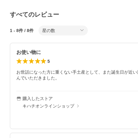
すべてのレビュー
1
-
8
件 /
8
件
星の数
お使い物に
5
お世話になった方に重くない手土産として、また誕生日が近い
んでいただきました。
購入したストア
キハチオンラインショップ