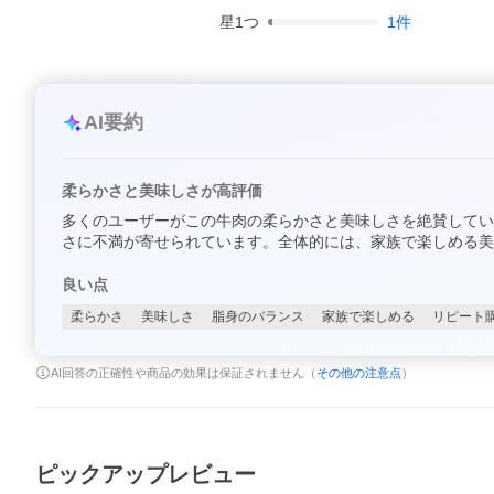
星
1
つ
1
件
AI要約
柔らかさと美味しさが高評価
多くのユーザーがこの牛肉の柔らかさと美味しさを絶賛してい
さに不満が寄せられています。全体的には、家族で楽しめる美
良い点
柔らかさ
美味しさ
脂身のバランス
家族で楽しめる
リピート
AI回答の正確性や商品の効果は保証されません（
その他の注意点
）
ピックアップレビュー