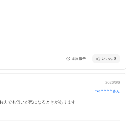
違反報告
いいね
0
2026/6/6
cxq********
さん
お肉でも匂いが気になるときがあります
