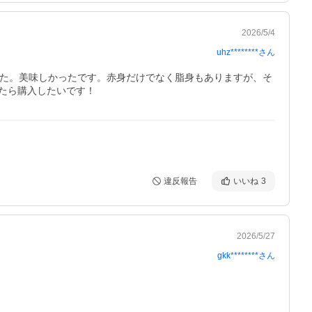
2026/5/4
uhz********
さん
した。美味しかったです。赤身だけでなく脂身もありますが、そ
たら購入したいです！
違反報告
いいね
3
2026/5/27
gkk********
さん