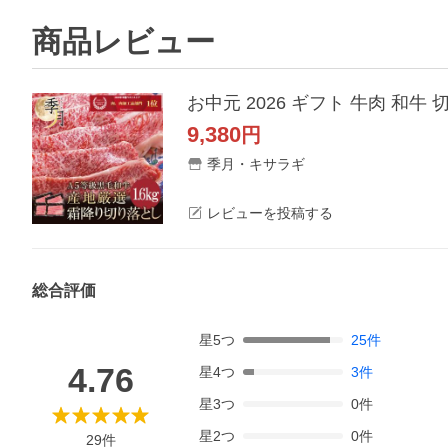
商品レビュー
お中元 2026 ギフト 牛肉 和牛 
9,380
円
季月・キサラギ
レビューを投稿する
総合評価
星
5
つ
25
件
4.76
星
4
つ
3
件
星
3
つ
0
件
星
2
つ
0
件
29
件