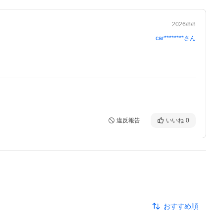
2026/8/8
car********
さん
違反報告
いいね
0
おすすめ順