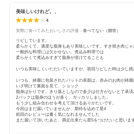
美味しいけれど。、
4
実際に食べてみたおいしさの評価
：
食べてない（贈答）
リビしています。

柔らかくて、適度な脂身もあり美味しいです。すき焼き肉じゃ
一般的な料理には欠かせない。煮込み料理では

柔らかくて煮込みすぎて脂身が溶けてることも

いつも美味しくいただいていますが、前回リピした時は少し残
いつも、綺麗に包装されたパットの表面は、赤みのお肉が綺麗
いざ明けて裏面を見て、ショック

脂身ばかりです。きり落としなので多少は仕方がないと了承済みで
2バックは脂身のほうが多く、ガッカリしました。

もう少し組み合わせを考えて頂けるありがたいです。

今回はまだ届いていませんが、期待を込めて星4

前回のレビューは書く気になれませんでした

また届いて頂いたあと、満足出来たら星5をつけたいと思いま