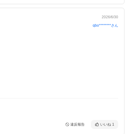
2026/6/30
qbo********
さん
違反報告
いいね
1