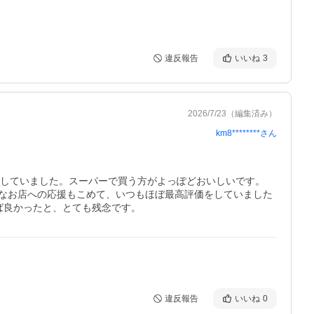
違反報告
いいね
3
2026/7/23
（編集済み）
km8********
さん
していました。スーパーで買う方がよっぽどおいしいです。

なお店への応援もこめて、いつもほぼ最高評価をしていました
ば良かったと、とても残念です。
違反報告
いいね
0