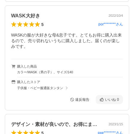
WASK大好き
2022/10/4
5
por********
さん
WASKの服が大好きな母&息子です。とてもお得に購入出来
るので、売り切れないうちに購入しました。届くのが楽し
みです。
購入した商品
カラー/WASK（男の子）、サイズ/140
購入したストア
子供服・ベビー服通販タンタン
違反報告
いいね
0
デザイン・素材が良いので、お得にまとめ…
2023/1/15
5
pxe********
さん