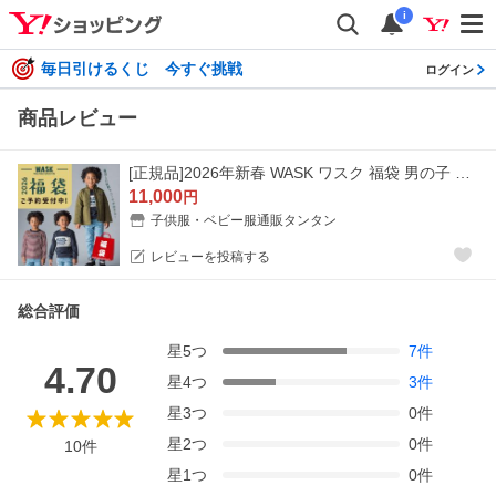
i
毎日引けるくじ 今すぐ挑戦
ログイン
商品レビュー
[正規品]2026年新春 WASK ワスク 福袋 男の子 キッズ ジュニアサイズ 100cm-160cm ラッキーバッグ 子供服 人気 2503 63
11,000
円
子供服・ベビー服通販タンタン
レビューを投稿する
総合評価
星
5
つ
7
件
4.70
星
4
つ
3
件
星
3
つ
0
件
星
2
つ
0
件
10
件
星
1
つ
0
件