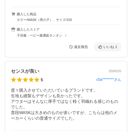
購入した商品
カラー/WASK（男の子）、サイズ/150
購入したストア
子供服・ベビー服通販タンタン
違反報告
いいね
1
センスが良い
2026/1/5
5
c5a********
さん
度々購入させていただいているブランドです。

生地も縫製もデザインも良かったです。

アウターはそんなに厚手ではなく軽く羽織れる感じのもの
でした。

普段WASKは大きめのものが多いですが、こちらは他のメ
ーカーくらいの普通サイズでした。