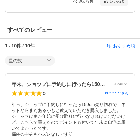
違反報告
いいね
0
すべてのレビュー
1
-
10
件 /
10
件
おすすめ順
星の数
年末、ショップに予約しに行ったら150…
2024/1/29
5
rtr********
さん
年末、ショップに予約しに行ったら150cm売り切れで、ネ
ットならまだあるかもと教えていただき購入しました。

ショップはまた年始に受け取りに行かなければいけないけ
ど、こちらで買えたのでポイントも付いて年末に自宅に届
いてよかったです。

福袋の中身もハズレなしです♡