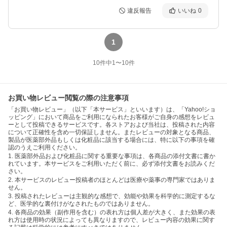
違反報告
いいね
0
1
10
件中
1
〜
10
件
お買い物レビュー閲覧の際の注意事項
「お買い物レビュー」（以下「本サービス」といいます）は、「Yahoo!ショ
ッピング」において商品をご利用になられたお客様がご自身の感想をレビュ
ーとして投稿できるサービスです。各ストアおよび当社は、投稿された内容
について正確性を含め一切保証しません。またレビューの対象となる商品、
製品が医薬部外品もしくは化粧品に該当する場合には、特に以下の事項を確
認のうえご利用ください。
1. 医薬部外品および化粧品に関する重要な事項は、各商品の添付文書に書か
れています。本サービスをご利用いただく前に、必ず添付文書をお読みくだ
さい。
2. 本サービスのレビュー投稿者のほとんどは医療や薬事の専門家ではありま
せん。
3. 投稿されたレビューは主観的な感想で、効能や効果を科学的に測定するな
ど、医学的な裏付けがなされたものではありません。
4. 各商品の効果（副作用を含む）の表れ方は個人差が大きく、また効果の表
れ方は使用時の状況によっても異なりますので、レビュー内容の効果に関す