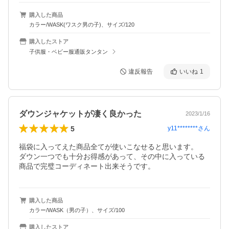
購入した商品
カラー/WASK(ワスク男の子)、サイズ/120
購入したストア
子供服・ベビー服通販タンタン
違反報告
いいね
1
ダウンジャケットが凄く良かった
2023/1/16
5
y11********
さん
福袋に入ってえた商品全てが使いこなせると思います。

ダウン一つでも十分お得感があって、その中に入っている
商品で完璧コーディネート出来そうです。
購入した商品
カラー/WASK（男の子）、サイズ/100
購入したストア