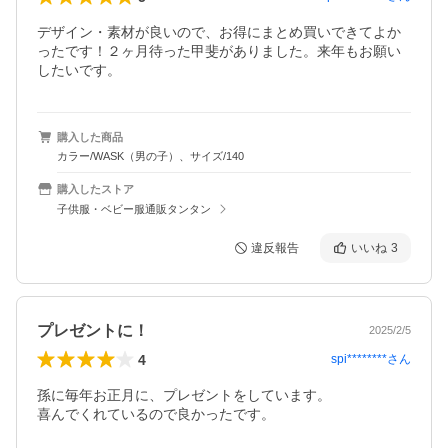
デザイン・素材が良いので、お得にまとめ買いできてよか
ったです！２ヶ月待った甲斐がありました。来年もお願い
したいです。
購入した商品
カラー/WASK（男の子）、サイズ/140
購入したストア
子供服・ベビー服通販タンタン
違反報告
いいね
3
プレゼントに！
2025/2/5
4
spi********
さん
孫に毎年お正月に、プレゼントをしています。

喜んでくれているので良かったです。