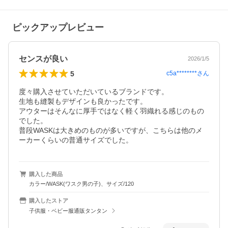
ピックアップレビュー
センスが良い
2026/1/5
5
c5a********
さん
度々購入させていただいているブランドです。

生地も縫製もデザインも良かったです。

アウターはそんなに厚手ではなく軽く羽織れる感じのもの
でした。

普段WASKは大きめのものが多いですが、こちらは他のメ
ーカーくらいの普通サイズでした。
購入した商品
カラー/WASK(ワスク男の子)、サイズ/120
購入したストア
子供服・ベビー服通販タンタン