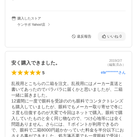
購入したストア
ケンサポ Yahoo!店
違反報告
いいね
0
2019/2/7
安く購入できました。
（編集済み）
5
ete********
さん
乱視用とこちらの二箱を注文。乱視用にはメーカー直送と
書いてあったのでバラバラに届くかと思いましたが、二箱
一緒に届きました。

12週間に一度で眼科を受診ののち眼科でコンタクトレンズ
も購入していましたが、眼科でもメーカー取り寄せで冬に
２度も往復するのが大変で今回はネットで購入。眼科で購
入していたものと全く同じ物なので、つけ心地等には全く
問題ありません。さらには、Ｔポイントが利用できるの
で、眼科で二箱8000円超かかっていた料金を半分以下にお
さえる事ができました。処方箋不要でも一度眼科で受診し