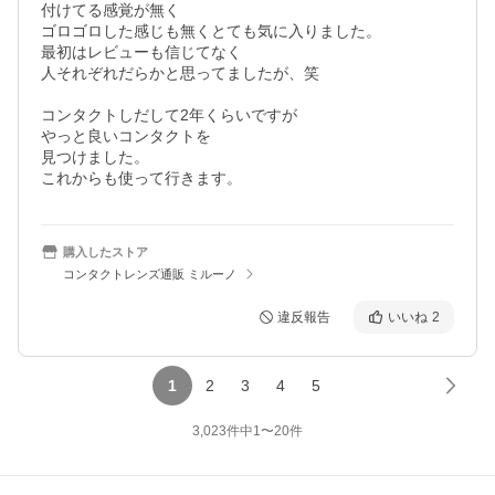
付けてる感覚が無く

ゴロゴロした感じも無くとても気に入りました。

最初はレビューも信じてなく

人それぞれだらかと思ってましたが、笑

コンタクトしだして2年くらいですが

やっと良いコンタクトを

見つけました。

これからも使って行きます。
購入したストア
コンタクトレンズ通販 ミルーノ
違反報告
いいね
2
1
2
3
4
5
3,023
件中
1
〜
20
件