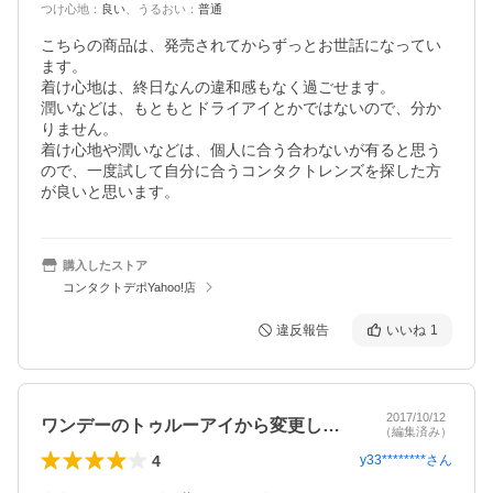
つけ心地
：
良い
、
うるおい
：
普通
こちらの商品は、発売されてからずっとお世話になってい
ます。

着け心地は、終日なんの違和感もなく過ごせます。

潤いなどは、もともとドライアイとかではないので、分か
りません。

着け心地や潤いなどは、個人に合う合わないが有ると思う
ので、一度試して自分に合うコンタクトレンズを探した方
購入したストア
コンタクトデポYahoo!店
違反報告
いいね
1
2017/10/12
ワンデーのトゥルーアイから変更してみて
（編集済み）
4
y33********
さん