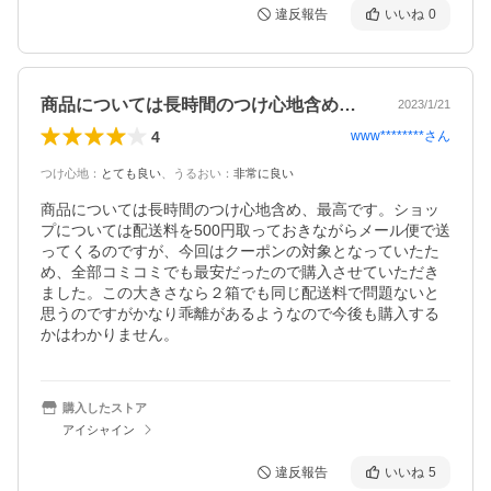
違反報告
いいね
0
商品については長時間のつけ心地含め、最…
2023/1/21
4
www********
さん
つけ心地
：
とても良い
、
うるおい
：
非常に良い
商品については長時間のつけ心地含め、最高です。ショッ
プについては配送料を500円取っておきながらメール便で送
ってくるのですが、今回はクーポンの対象となっていたた
め、全部コミコミでも最安だったので購入させていただき
ました。この大きさなら２箱でも同じ配送料で問題ないと
思うのですがかなり乖離があるようなので今後も購入する
かはわかりません。
購入したストア
アイシャイン
違反報告
いいね
5