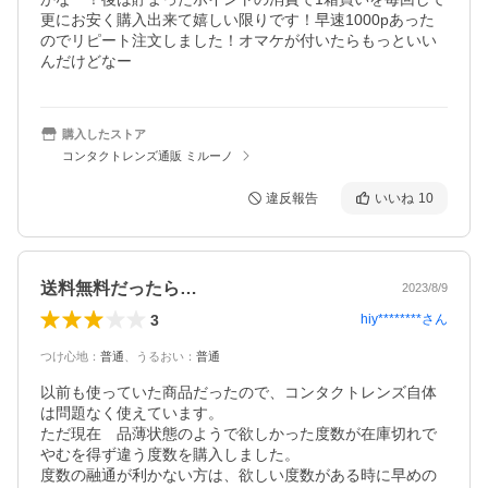
更にお安く購入出来て嬉しい限りです！早速1000pあった
のでリピート注文しました！オマケが付いたらもっといい
んだけどなー
購入したストア
コンタクトレンズ通販 ミルーノ
違反報告
いいね
10
送料無料だったら…
2023/8/9
3
hiy********
さん
つけ心地
：
普通
、
うるおい
：
普通
以前も使っていた商品だったので、コンタクトレンズ自体
は問題なく使えています。

ただ現在　品薄状態のようで欲しかった度数が在庫切れで
やむを得ず違う度数を購入しました。

度数の融通が利かない方は、欲しい度数がある時に早めの