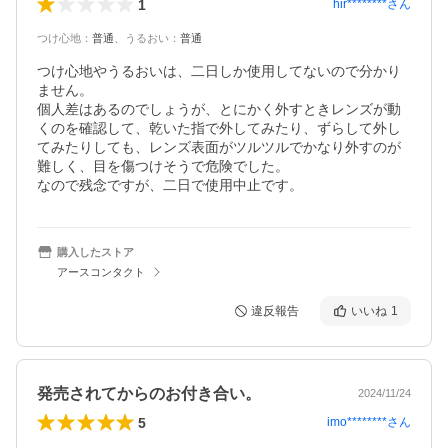
1
hir********
さん
つけ心地
：
普通
、
うるおい
：
普通
つけ心地やうるおいは、二日しか使用してないので分かり
ません。

個人差はあるのでしょうが、とにかく外すときレンズが動
くのを確認して、乾いた指で外してみたり、ずらして外し
てみたりしても、レンズ表面がツルツルでかなり外すのが
難しく、目を傷つけそうで危険でした。

なので残念ですが、二日で使用中止です。
購入したストア
アースコンタクト
違反報告
いいね
1
発売されてからのお付き合い。
2024/11/24
5
imo********
さん