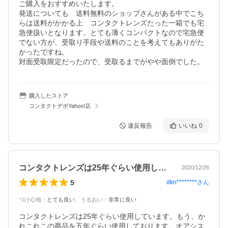
ご購入をおすすめいたします。

発送についても　送料無料のショップさんがある中でこち
らは送料がかかる上　コンタクトレンズたった一箱でも宅
急便扱いとなります。とても薄くコンパクトなので宅急便
でない方が、受取り手段や送料のことを考えてもありがた
かったですね。

対面受取限定だったので、受取るまでがやや面倒でした。
購入したストア
コンタクトデポYahoo!店
違反報告
いいね
0
コンタクトレンズは25年ぐらい使用して…
2020/12/26
5
dkn********
さん
つけ心地
：
とても良い
、
うるおい
：
非常に良い
コンタクトレンズは25年ぐらい使用しています。もう、か
れこれこの商品を五年ぐらい使用しております。オアシス