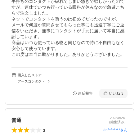
手持ちのコンタクトが破れてしまい急ぎで欲しかったので
すが、連休でいつも行っている眼科が休みなので急遽こち
らで注文しました。

ネットでコンタクトを買うのは初めてだったのですが、

メールで何度か質問させてもらった事にも迅速丁寧にご返
信をいただき、無事にコンタクトが手元に届いて本当に感
謝しています。

商品はいつも使っている物と同じなので特に不自由もなく
安心して使っています。

この度は本当に助かりました。ありがとうございました。
購入したストア
アースコンタクト
違反報告
いいね
3
2023/8/24
普通
（編集済み）
3
kin********
さん