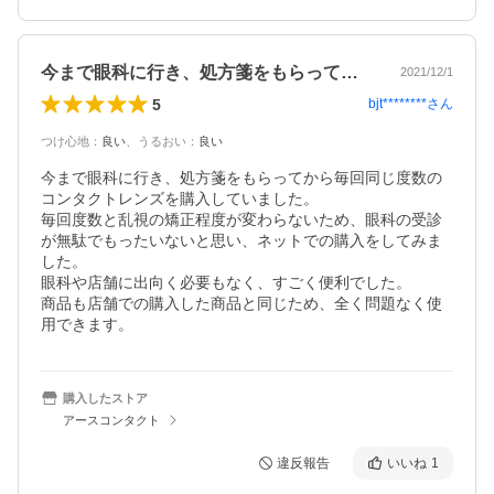
今まで眼科に行き、処方箋をもらってから…
2021/12/1
5
bjt********
さん
つけ心地
：
良い
、
うるおい
：
良い
今まで眼科に行き、処方箋をもらってから毎回同じ度数の
コンタクトレンズを購入していました。

毎回度数と乱視の矯正程度が変わらないため、眼科の受診
が無駄でもったいないと思い、ネットでの購入をしてみま
した。

眼科や店舗に出向く必要もなく、すごく便利でした。

商品も店舗での購入した商品と同じため、全く問題なく使
用できます。
購入したストア
アースコンタクト
違反報告
いいね
1