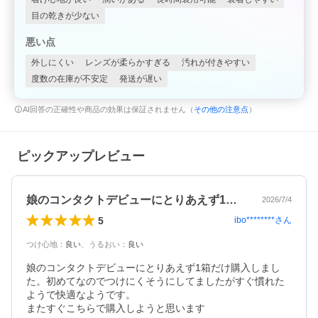
目の乾きが少ない
悪い点
外しにくい
レンズが柔らかすぎる
汚れが付きやすい
度数の在庫が不安定
発送が遅い
AI回答の正確性や商品の効果は保証されません（
その他の注意点
）
ピックアップレビュー
娘のコンタクトデビューにとりあえず1箱…
2026/7/4
5
ibo********
さん
つけ心地
：
良い
、
うるおい
：
良い
娘のコンタクトデビューにとりあえず1箱だけ購入しまし
た。初めてなのでつけにくそうにしてましたがすぐ慣れた
ようで快適なようです。

またすぐこちらで購入しようと思います