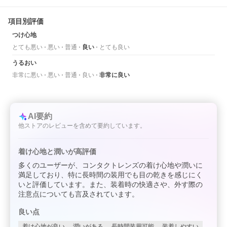
項目別評価
つけ心地
とても悪い
悪い
普通
良い
とても良い
うるおい
非常に悪い
悪い
普通
良い
非常に良い
AI要約
他ストアのレビューを含めて要約しています。
着け心地と潤いが高評価
多くのユーザーが、コンタクトレンズの着け心地や潤いに
満足しており、特に長時間の装用でも目の乾きを感じにく
いと評価しています。また、装着時の快適さや、外す際の
注意点についても言及されています。
良い点
着け心地が良い
潤いがある
長時間装用可能
装着しやすい