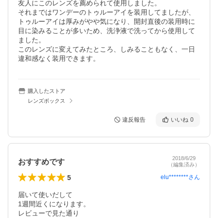
友人にこのレンズを薦められて使用しました。

それまではワンデーのトゥルーアイを装用してましたが、
トゥルーアイは厚みがやや気になり、開封直後の装用時に
目に染みることが多いため、洗浄液で洗ってから使用して
ました。

このレンズに変えてみたところ、しみることもなく、一日
違和感なく装用できます。
購入したストア
レンズボックス
違反報告
いいね
0
2018/6/29
おすすめです
（編集済み）
5
elu********
さん
届いて使いだして

1週間近くになります。

レビューで見た通り
