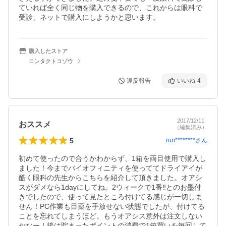
ていれば全く同じ物を購入できるので、これからは眼科で
受診、ネットで購入にしようかと思います。
購入したストア
コンタクトコゾウ
違反報告
いいね
4
2017/12/11
おススメ
（編集済み）
5
run********
さん
初めて使ったので合うかわからず、1箱を両目使用で購入し
ました！今までバイオフィニティを使っててドライアイが
酷く眼科の先生からこちらを紹介して頂きました。オアシ
スがダメなら1dayにしてね。2ウィークで1番‼︎とのお墨付
きでしたので、使って見たところ付けてる感じが一切しま
せん！PC作業も目薬を手放せない状態でしたが、付けてる
ことを忘れてしまうほど。もうオアシス意外は注文しない
かなー！後は貯まったポイントの消費で1箱買いを毎回して