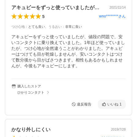
アキュビーをずっと使っていましたが、値…
2021/11/14
5
wno********
さん
つけ心地
：
とても良い
、
うるおい
：
非常に良い
アキュビーをずっと使っていましたが、値段の問題で、安
いコンタクトに乗り換えていました。1年ほど使っていまし
たが、つけ心地が全然違うことがわかりました。アキュビ
ーはつけても目が乾燥しませんが、安いコンタクトはつけ
て数分後から目がぱさつきます。相性もあるかもしれませ
んが、今後もアキュビーにします。
購入したストア
ひかりコンタクト
違反報告
いいね
1
かなり外しにくい
2019/7/28