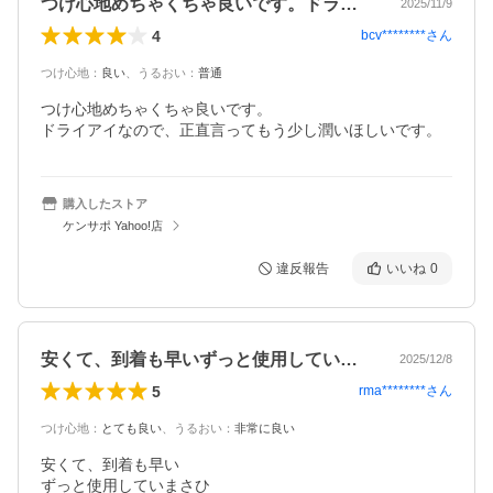
つけ心地めちゃくちゃ良いです。ドライア…
2025/11/9
4
bcv********
さん
つけ心地
：
良い
、
うるおい
：
普通
つけ心地めちゃくちゃ良いです。

ドライアイなので、正直言ってもう少し潤いほしいです。
購入したストア
ケンサポ Yahoo!店
違反報告
いいね
0
安くて、到着も早いずっと使用していまさ…
2025/12/8
5
rma********
さん
つけ心地
：
とても良い
、
うるおい
：
非常に良い
安くて、到着も早い

ずっと使用していまさひ