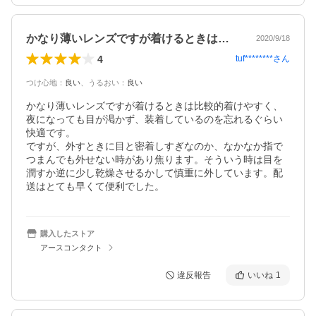
かなり薄いレンズですが着けるときは比較…
2020/9/18
4
tuf********
さん
つけ心地
：
良い
、
うるおい
：
良い
かなり薄いレンズですが着けるときは比較的着けやすく、
夜になっても目が渇かず、装着しているのを忘れるぐらい
快適です。

ですが、外すときに目と密着しすぎなのか、なかなか指で
つまんでも外せない時があり焦ります。そういう時は目を
潤すか逆に少し乾燥させるかして慎重に外しています。配
送はとても早くて便利でした。
購入したストア
アースコンタクト
違反報告
いいね
1