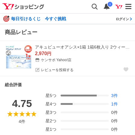
i
毎日引けるくじ 今すぐ挑戦
ログイン
商品レビュー
アキュビューオアシス×1箱 1箱6枚入り 2ウィーク ジョンソン・エンド・ジョンソン 2週間交換 ソフトコンタクトレンズ メール便 送料無料 爆買
2,970
円
ケンサポ Yahoo!店
レビューを投稿する
総合評価
星
5
つ
3
件
4.75
星
4
つ
1
件
星
3
つ
0
件
星
2
つ
0
件
4
件
星
1
つ
0
件