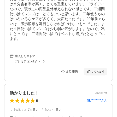
は水分含有率が高く、とても重宝しています。ドライアイ
なので、現状この商品意外考えられない感じです。二週間
使い捨てレンズは、とてもいいと思います。二年使うもの
はいろいろなケアが多くて、大変だったです。20年前ぐら
いは、煮沸消毒を毎日しなければいけないものでした。ま
た１日使い捨てレンズは少し弱い気がします。なので、私
にとっては、二週間使い捨てはベストな選択だと思ってい
ます。
購入したストア
プレミアコンタクト
違反報告
いいね
4
助かりました！
2020/12/4
5
m5k********
さん
つけ心地
：
とても良い
、
うるおい
：
良い