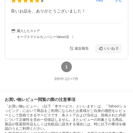
5
mus********
さん
良いお品を、ありがとうございました！
購入したストア
キープスマイルカンパニーYahoo!店
違反報告
いいね
0
1
8
件中
-12
〜
7
件
お買い物レビュー閲覧の際の注意事項
「お買い物レビュー」（以下「本サービス」といいます）は、「Yahoo!ショ
ッピング」において商品をご利用になられたお客様がご自身の感想をレビュ
ーとして投稿できるサービスです。各ストアおよび当社は、投稿された内容
について正確性を含め一切保証しません。またレビューの対象となる商品、
製品が医薬部外品もしくは化粧品に該当する場合には、特に以下の事項を確
認のうえご利用ください。