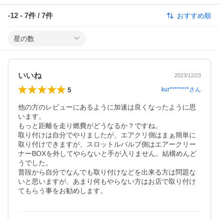
-12
-
7
件 /
7
件
おすすめ順
星の数
いいね
2023/12/23
5
kur********
さん
他の方のレビューにあるように加速は良くなったように思
います。

もっと距離を走り燃費がどうなるか？ですね。

取り付けは自分でやりましたが、エアクリ側はまぁ簡単に
取り付けできますが、スロットルバルブ側はエアークリー
ナーBOXを外してやらないと手が入りません。結構めんど
うでした。

普段から自分でなんでも取り付けなどを出来る方は問題な
いと思いますが、あまり何もやらない方はお店で取り付け
てもらう事をお勧めします。