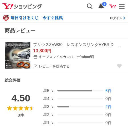
i
毎日引けるくじ 今すぐ挑戦
ログイン
商品レビュー
プリウスZVW30 レスポンスリングHYBRID ダブルリング仕様 トヨタ パーツ
13,800
円
キープスマイルカンパニーYahoo!店
レビューを投稿する
総合評価
星
5
つ
6
件
4.50
星
4
つ
0
件
星
3
つ
2
件
星
2
つ
0
件
8
件
星
1
つ
0
件