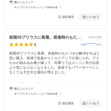
購入したストア
キープスマイルカンパニーYahoo!店
違反報告
いいね
2
前期30プリウスに装着。発進時のもたつ…
2021/12/25
5
cou********
さん
前期30プリウスに装着。発進時のもたつきが解消すればと
思い購入。体感で低速からトルクアップが感じられ、アク
セルの踏み込み量が減って、街乗りではエンジン音が以前
より気にならなくなりました。坂道でもパワーモードにし
なくても大丈夫な場合が増えました。
購入したストア
キープスマイルカンパニーYahoo!店
違反報告
いいね
2