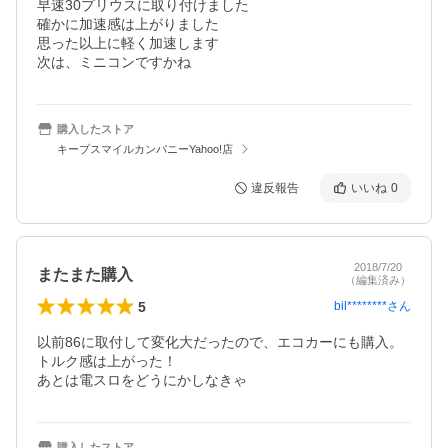
早速30プリウスに取り付けました

確かに加速感は上がりました

思った以上に軽く加速します

次は、ミニコンですかね
購入したストア
キープスマイルカンパニーYahoo!店
違反報告
いいね
0
2018/7/20
またまた購入
（編集済み）
5
bil********
さん
以前86に取付して変化大だったので、エコカーにも購入。

トルク感は上がった！

あとは電スロをどうにかしなきゃ
購入したストア