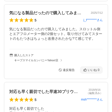
気になる製品だったので購入してみました…
2025/7/12
5
j_t********
さん
気になる製品だったので購入してみました。スロットル側
とエアフロメーター側の2個セット。取り付けてみてスター
トのもたつきはちょっと改善されたかな?て感じです。
購入したストア
キープスマイルカンパニーYahoo!店
違反報告
いいね
0
2018/9/16
対応も早く親切でした早速30プリウスに…
（編集済み）
5
msh********
さん
対応も早く親切でした
