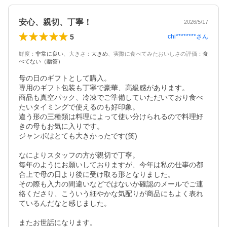
安心、親切、丁寧！
2026/5/17
5
chi********
さん
鮮度
：
非常に良い
、
大きさ
：
大きめ
、
実際に食べてみたおいしさの評価
：
食
べてない（贈答）
母の日のギフトとして購入。

専用のギフト包装も丁寧で豪華、高級感があります。

商品も真空パック、冷凍でご準備していただいており食べ
たいタイミングで使えるのも好印象。

違う形の三種類は料理によって使い分けられるので料理好
きの母もお気に入りです。

ジャンボはとても大きかったです(笑)

なによりスタッフの方が親切で丁寧。

毎年のようにお願いしておりますが、今年は私の仕事の都
合上で母の日より後に受け取る形となりました。

その際も入力の間違いなどではないか確認のメールでご連
絡くださり、こういう細やかな気配りが商品にもよく表れ
ているんだなと感じました。

またお世話になります。
