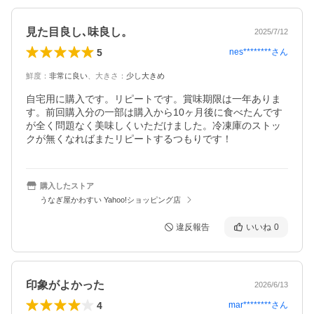
見た目良し､味良し。
2025/7/12
5
nes********
さん
鮮度
：
非常に良い
、
大きさ
：
少し大きめ
自宅用に購入です。リピートです。賞味期限は一年ありま
す。前回購入分の一部は購入から10ヶ月後に食べたんです
が全く問題なく美味しくいただけました。冷凍庫のストッ
クが無くなればまたリピートするつもりです！
購入したストア
うなぎ屋かわすい Yahoo!ショッピング店
違反報告
いいね
0
印象がよかった
2026/6/13
4
mar********
さん