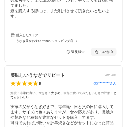
発送も早く、また注文後のメールも丁寧でとても好感がも
てました。

鰻を購入する際には、また利用させて頂きたいと思いま
す。
購入したストア
うなぎ屋かわすい Yahoo!ショッピング店
違反報告
いいね
0
美味しいうなぎでリピート
2026/6/1
5
cbr********
さん
鮮度
：
非常に良い
、
大きさ
：
大きめ
、
実際に食べてみたおいしさの評価
：
と
てもおいしい
実家の父がうなぎ好きで、毎年誕生日と父の日に購入して
ます。サイズは色々ありますが、食べ応えがあり、長焼き
や刻みなど種類が豊富なセットを購入してます。

可能であれば肝吸いや肝串焼きなどがセットになった商品