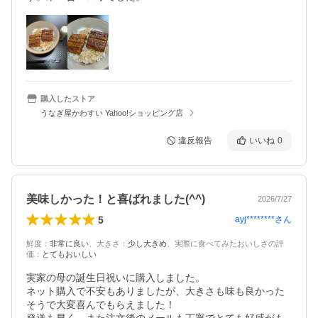
購入したストア
うなぎ屋かわすい Yahoo!ショッピング店
違反報告
いいね
0
美味しかった！と喜ばれました(^^)
2026/7/27
5
ayj********
さん
鮮度
：
非常に良い
、
大きさ
：
少し大きめ
、
実際に食べてみたおいしさの評
価
：
とてもおいしい
実家の母の誕生日祝いに購入しました。

ネット購入で不安もありましたが、大きさも味も良かった
そうで大変喜んでもらえました！
