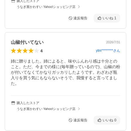
購入したストア
うなぎ屋かわすい Yahoo!ショッピング店
違反報告
いいね
1
山椒付いてない
2026/7/31
4
ytm********
さん
姉に贈りました。姉によると、味やふんわり感は十分との
こと。ただ、今までの様に(毎年贈っているので)、山椒の粉
が付いてなくてかなりガッカリしたようです。わざわざ瓶
入りを買う気にもならないそうで、我慢すると言ってまし
た。
購入したストア
うなぎ屋かわすい Yahoo!ショッピング店
違反報告
いいね
0