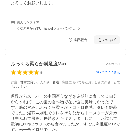
よろしくお願いします。
購入したストア
うなぎ屋かわすい Yahoo!ショッピング店
違反報告
いいね
0
ふっくら柔らか満足度Max
2026/7/24
5
mik********
さん
鮮度
：
非常に良い
、
大きさ
：
普通
、
実際に食べてみたおいしさの評価
：
とて
もおいしい
普段からスーパーの中国産うなぎを定期的に食してる自分
からすれば、この世の食べ物でない位に美味しかったで
す。脂の旨み、ふっくら柔らかトロトロ食感。タレも絶品
でした。湯煎→刷毛でタレを塗りながらトースターが外カ
リ中ふわで最高。長焼きとキザミは後回しにし、お試しで
最初に80gのカットから食べましたが、すでに満足度Maxで
す。米一合ペロリでした。