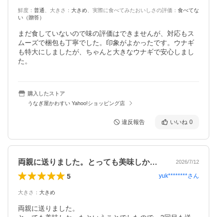
鮮度
：
普通
、
大きさ
：
大きめ
、
実際に食べてみたおいしさの評価
：
食べてな
い（贈答）
まだ食していないので味の評価はできませんが、対応もス
ムーズで梱包も丁寧でした。印象がよかったです。ウナギ
も特大にしましたが、ちゃんと大きなウナギで安心しまし
た。
購入したストア
うなぎ屋かわすい Yahoo!ショッピング店
違反報告
いいね
0
両親に送りました。とっても美味しかった…
2026/7/12
5
yuk********
さん
大きさ
：
大きめ
両親に送りました。
