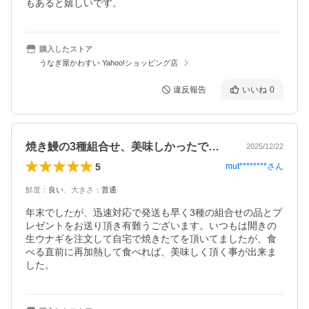
もあると嬉しいです。
購入したストア
うなぎ屋かわすい Yahoo!ショッピング店
違反報告
いいね
0
焼き鰻の3種組合せ、美味しかったです！
2025/12/22
5
mut********
さん
鮮度
：
良い
、
大きさ
：
普通
年末でしたが、迅速対応で発送も早く3種の組合せの品とプ
レゼントをお送り頂き有難うございます。いつもは開きの
生ウナギを注文して自宅で焼きたてを頂いてましたが、食
べる直前に再加熱して食べれば、美味しく頂く事が出来ま
した。