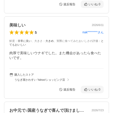
違反報告
いいね
0
美味しい
2026/6/11
5
nak********
さん
鮮度
：
非常に良い
、
大きさ
：
大きめ
、
実際に食べてみたおいしさの評価
：
と
てもおいしい
肉厚で美味しいウナギでした。また機会があったら食べた
いです。
購入したストア
うなぎ屋かわすい Yahoo!ショッピング店
違反報告
いいね
0
お中元で♪国産うなぎで喜んで頂けました…
2026/7/23