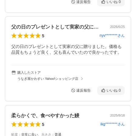
違反報告
いいね
0
父の日のプレゼントとして実家の父に贈り…
2026/6/25
5
nyv********
さん
父の日のプレゼントとして実家の父に贈りました。価格も
品質もちょうど良く、父も喜んでいたので良かったです。
購入したストア
うなぎ屋かわすい Yahoo!ショッピング店
違反報告
いいね
0
柔らかくで、食べやすかった鰻
2025/8/18
5
ikg********
さん
鮮度
：
非常に良い
、
大きさ
：
普通