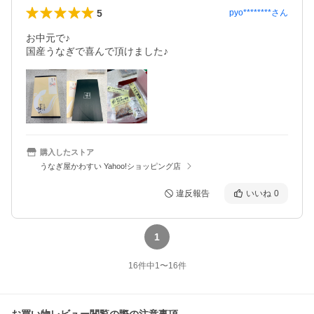
5
pyo********
さん
お中元で♪

国産うなぎで喜んで頂けました♪
購入したストア
うなぎ屋かわすい Yahoo!ショッピング店
違反報告
いいね
0
1
16
件中
1
〜
16
件