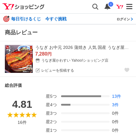
i
毎日引けるくじ 今すぐ挑戦
ログイン
商品レビュー
うなぎ お中元 2026 蒲焼き 人気 国産 うなぎ屋かわすい 3種 ビッグ グルメ ウナギ 鰻 ひつまぶし 海鮮 土用丑 ギフト 内祝 誕生日プレゼント 夏ギフト 爆買
7,280
円
うなぎ屋かわすい Yahoo!ショッピング店
レビューを投稿する
総合評価
星
5
つ
13
件
4.81
星
4
つ
3
件
星
3
つ
0
件
星
2
つ
0
件
16
件
星
1
つ
0
件