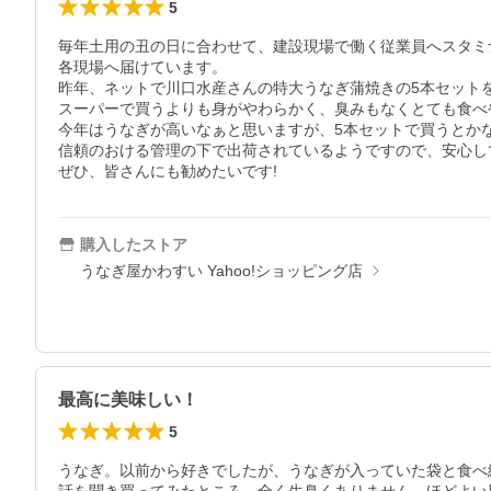
5
毎年土用の丑の日に合わせて、建設現場で働く従業員へスタミ
各現場へ届けています。

昨年、ネットで川口水産さんの特大うなぎ蒲焼きの5本セットを
スーパーで買うよりも身がやわらかく、臭みもなくとても食べや
今年はうなぎが高いなぁと思いますが、5本セットで買うとかな
信頼のおける管理の下で出荷されているようですので、安心し
ぜひ、皆さんにも勧めたいです!
購入したストア
うなぎ屋かわすい Yahoo!ショッピング店
最高に美味しい！
5
うなぎ。以前から好きでしたが、うなぎが入っていた袋と食べ