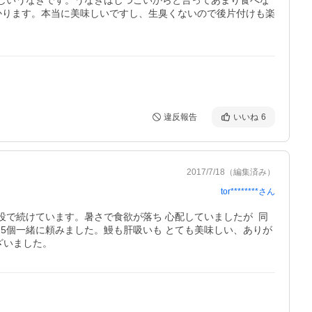
味しいうなぎです。うなぎはしつこいからと言ってあまり食べな
かります。本当に美味しいですし、生臭くないので後片付けも楽
違反報告
いいね
6
2017/7/18
（編集済み）
tor********
さん
役で続けています。暑さで食欲が落ち 心配していましたが  同
も5個一緒に頼みました。鰻も肝吸いも とても美味しい、ありが
ざいました。