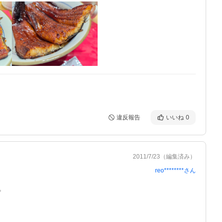
違反報告
いいね
0
2011/7/23
（編集済み）
reo********
さん

