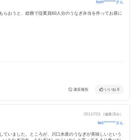
kum********
さん
もらおうと、総務で従業員60人分のうなぎ弁当を作ってお昼に
違反報告
いいね
6
2011/7/21
（編集済み）
tws********
さん
していました。ところが、川口水産のうなぎが美味しいという