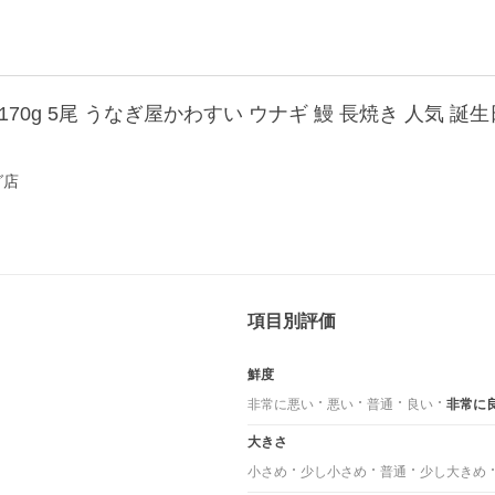
グ店
項目別評価
鮮度
非常に悪い
悪い
普通
良い
非常に
大きさ
小さめ
少し小さめ
普通
少し大きめ