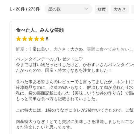
1
-
20
件 /
273
件
星の数
鮮度
大きさ
食べた人、みんな笑顔
5
鮮度
：
非常に良い
、
大きさ
：
大きめ
、
実際に食べてみたおいし
バレンタインデーのプレゼントに♡

今までは甘い物だったりしたけど、かわすいさんバレンタイン
たかったので、国産・特大うなぎを注文しました！

食べた事ある皆さんのレビューでも言ってましたが、ホントに
冷凍商品なのに、冷凍の匂いもなく、解凍して肉が崩れたり水
私は、袋の裏面記載にあった【美味しいうな丼の作り方】で温
もっと簡単な食べ方も記載されていました。

この特大には、1袋のうなぎにタレが2袋付いてきたので、ご飯
国産特大うなぎ！とても贅沢に美味しさを堪能しました♡ごちそ
また注文したいと思ってます。