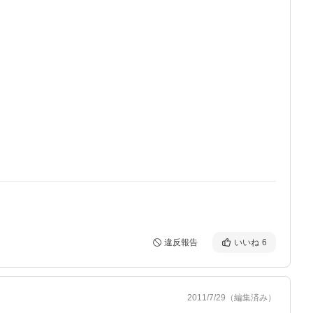
違反報告
いいね
6
2011/7/29
（編集済み）