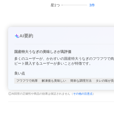
星
1
つ
3
件
AI要約
国産特大うなぎの美味しさが高評価
多くのユーザーが、かわすいの国産特大うなぎのフワフワで肉
ピート購入するユーザーが多いことが特徴です。
良い点
フワフワで肉厚
解凍後も美味しい
簡単な調理方法
タレの味が良
AI回答の正確性や商品の効果は保証されません（
その他の注意点
）