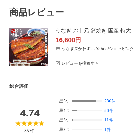
商品レビュー
16,600
円
うなぎ屋かわすい Yahoo!ショッピン
レビューを投稿する
総合評価
星
5
つ
286
件
4.74
星
4
つ
56
件
星
3
つ
11
件
星
2
つ
1
件
357
件