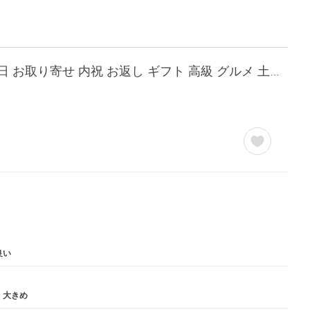
うなぎ お中元 蒲焼き 国産 特大 170g 5尾 うなぎ屋かわすい ウナギ 鰻 長焼き 人気 誕生日 お取り寄せ 内祝 お返し ギフト 高級 グルメ 土用丑 御中元 爆買
良い
大きめ