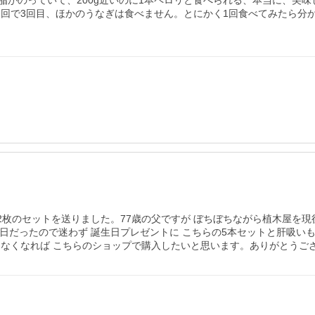
脂がのっていて、200g近いのに1本ペロリと食べられる、本当に、美
今回で3回目、ほかのうなぎは食べません。とにかく1回食べてみたら分
2枚のセットを送りました。77歳の父ですが ぼちぼちながら植木屋を現
生日だったので迷わず 誕生日プレゼントに こちらの5本セットと肝吸い
 なくなれば こちらのショップで購入したいと思います。ありがとうご