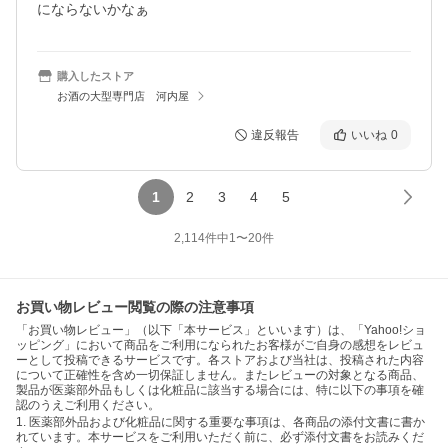
にならないかなぁ
購入したストア
お酒の大型専門店 河内屋
違反報告
いいね
0
1
2
3
4
5
2,114
件中
1
〜
20
件
お買い物レビュー閲覧の際の注意事項
「お買い物レビュー」（以下「本サービス」といいます）は、「Yahoo!ショ
ッピング」において商品をご利用になられたお客様がご自身の感想をレビュ
ーとして投稿できるサービスです。各ストアおよび当社は、投稿された内容
について正確性を含め一切保証しません。またレビューの対象となる商品、
製品が医薬部外品もしくは化粧品に該当する場合には、特に以下の事項を確
認のうえご利用ください。
1. 医薬部外品および化粧品に関する重要な事項は、各商品の添付文書に書か
れています。本サービスをご利用いただく前に、必ず添付文書をお読みくだ