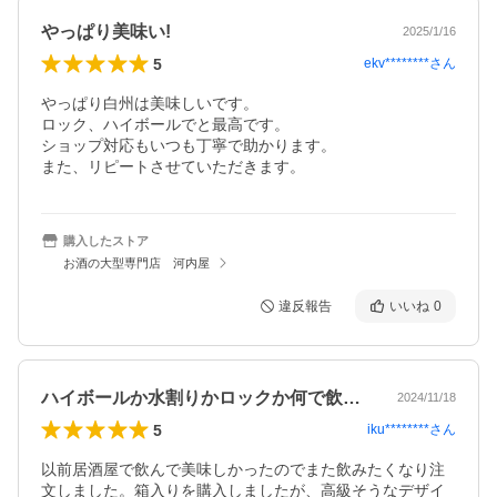
やっぱり美味い!
2025/1/16
5
ekv********
さん
やっぱり白州は美味しいです。

ロック、ハイボールでと最高です。

ショップ対応もいつも丁寧で助かります。

また、リピートさせていただきます。
購入したストア
お酒の大型専門店 河内屋
違反報告
いいね
0
ハイボールか水割りかロックか何で飲もうか
2024/11/18
5
iku********
さん
以前居酒屋で飲んで美味しかったのでまた飲みたくなり注
文しました。箱入りを購入しましたが、高級そうなデザイ