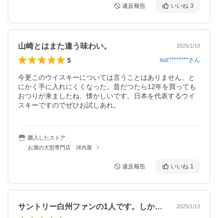
違反報告
いいね
3
山崎とはまた違う味わい。
2025/1/19
5
suz********
さん
今更このウイスキーについては言うことはありません。と
にかく手に入れにくくなった。昔だつたら12年を買っても
おつりが来ましたね、懐かしいです。日本を代表するウイ
スキーですのでぜひお試しあれ。
購入したストア
お酒の大型専門店 河内屋
違反報告
いいね
1
サントリー白州ファンの1人です。しかし…
2025/1/13