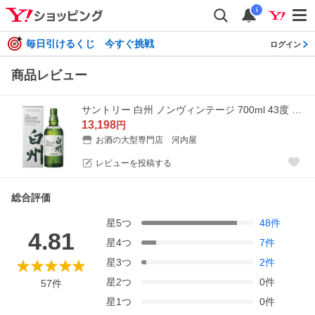
i
毎日引けるくじ 今すぐ挑戦
ログイン
商品レビュー
サントリー 白州 ノンヴィンテージ 700ml 43度 箱付 ※おひとり様1ヶ月に1本限り
13,198
円
お酒の大型専門店 河内屋
レビューを投稿する
総合評価
星
5
つ
48
件
4.81
星
4
つ
7
件
星
3
つ
2
件
星
2
つ
0
件
57
件
星
1
つ
0
件