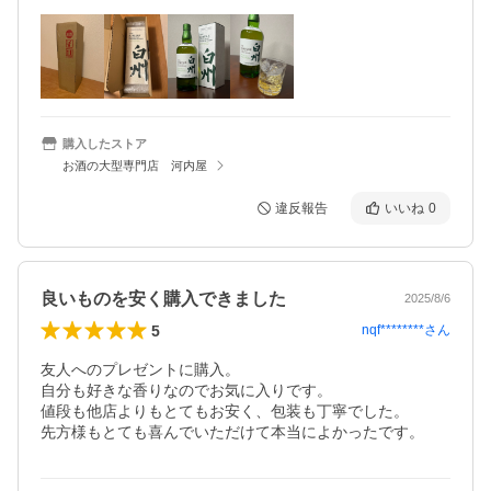
購入したストア
お酒の大型専門店 河内屋
違反報告
いいね
0
良いものを安く購入できました
2025/8/6
5
nqf********
さん
友人へのプレゼントに購入。

自分も好きな香りなのでお気に入りです。

値段も他店よりもとてもお安く、包装も丁寧でした。

先方様もとても喜んでいただけて本当によかったです。