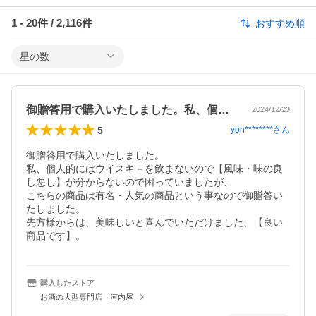
1
-
20
件 /
2,116
件
おすすめ順
星の数
御贈答用で購入いたしました。私、個人的…
2024/12/23
5
yon********
さん
御贈答用で購入いたしました。

私、個人的にはウイスキ－を飲まないので【風味・味の良
し悪し】が分からないので困っていましたが、

こちらの商品は有名・人気の商品という事なので御贈答い
たしました。

先方様からは、美味しいと喜んでいただけました、【良い
商品です】。
購入したストア
お酒の大型専門店 河内屋