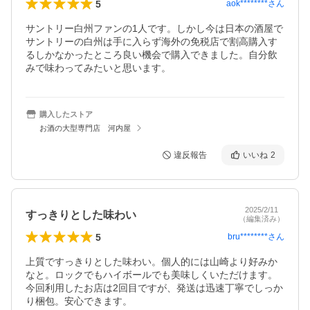
5
aok********
さん
サントリー白州ファンの1人です。しかし今は日本の酒屋で
サントリーの白州は手に入らず海外の免税店で割高購入す
るしかなかったところ良い機会で購入できました。自分飲
みで味わってみたいと思います。
購入したストア
お酒の大型専門店 河内屋
違反報告
いいね
2
2025/2/11
すっきりとした味わい
（編集済み）
5
bru********
さん
上質ですっきりとした味わい。個人的には山崎より好みか
なと。ロックでもハイボールでも美味しくいただけます。

今回利用したお店は2回目ですが、発送は迅速丁寧でしっか
り梱包。安心できます。