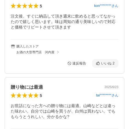
5
kon********
さん
注文後、すぐに納品して頂き週末に飲めると思ってなかっ
たので嬉しく思います。味は周知の通り美味しいので対応
と価格でリピートさせて頂きます
購入したストア
お酒の大型専門店 河内屋
違反報告
いいね
2
贈り物には最適
2025/6/23
5
tai********
さん
お世話になった方への贈り物には最適。山崎などとは違っ
た味わい。自分では山崎を買うが、白州は買わない。でも
もらうとうれしい。分かるかな?