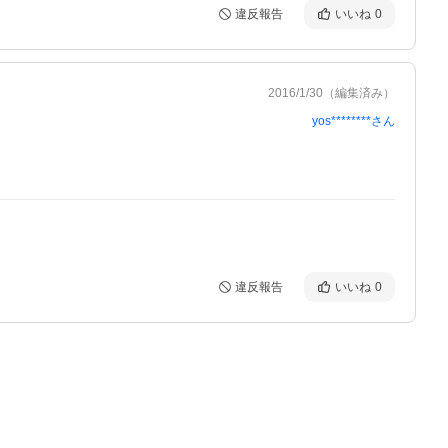
違反報告
いいね
0
2016/1/30
（編集済み）
yos********
さん
違反報告
いいね
0