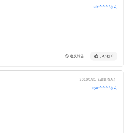
tak********
さん
違反報告
いいね
0
2016/1/31
（編集済み）
oya********
さん