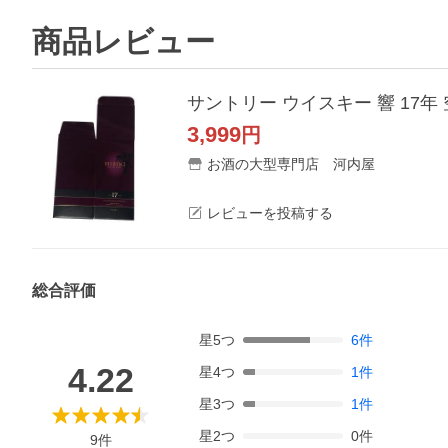
商品レビュー
サントリー ウイスキー 響 17
3,999
円
お酒の大型専門店 河内屋
レビューを投稿する
総合評価
星
5
つ
6
件
4.22
星
4
つ
1
件
星
3
つ
1
件
星
2
つ
0
件
9
件