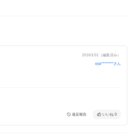
2016/1/31
（編集済み）
oya********
さん
違反報告
いいね
0