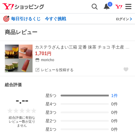
i
毎日引けるくじ 今すぐ挑戦
ログイン
商品レビュー
カステラざんまい三箱 定番 抹茶 チョコ 手土産 長崎 お土産 和菓子 お菓子 贈り物 プレゼント ギフト 40代 50代 60代
1,701
円
moricho
レビューを投稿する
総合評価
星
5
つ
1
件
-.--
星
4
つ
0
件
星
3
つ
0
件
総合評価に有効な
星
2
つ
0
件
レビュー数が足り
ません
星
1
つ
0
件