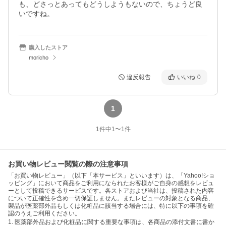
も、どさっとあってもどうしようもないので、ちょうど良
いですね。
購入したストア
moricho
違反報告
いいね
0
1
1
件中
1
〜
1
件
お買い物レビュー閲覧の際の注意事項
「お買い物レビュー」（以下「本サービス」といいます）は、「Yahoo!ショ
ッピング」において商品をご利用になられたお客様がご自身の感想をレビュ
ーとして投稿できるサービスです。各ストアおよび当社は、投稿された内容
について正確性を含め一切保証しません。またレビューの対象となる商品、
製品が医薬部外品もしくは化粧品に該当する場合には、特に以下の事項を確
認のうえご利用ください。
1. 医薬部外品および化粧品に関する重要な事項は、各商品の添付文書に書か