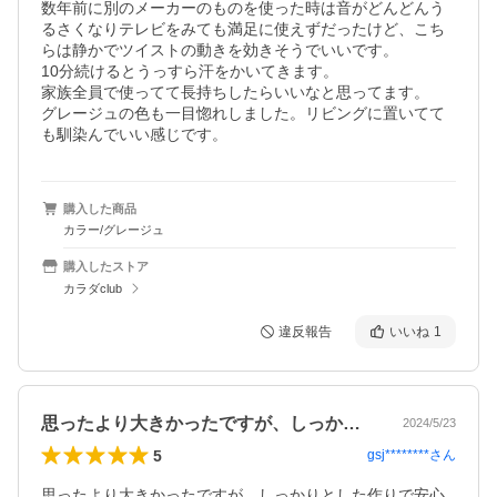
数年前に別のメーカーのものを使った時は音がどんどんう
るさくなりテレビをみても満足に使えずだったけど、こち
らは静かでツイストの動きを効きそうでいいです。

10分続けるとうっすら汗をかいてきます。

家族全員で使ってて長持ちしたらいいなと思ってます。

グレージュの色も一目惚れしました。リビングに置いてて
も馴染んでいい感じです。
購入した商品
カラー/グレージュ
購入したストア
カラダclub
違反報告
いいね
1
思ったより大きかったですが、しっかりと…
2024/5/23
5
gsj********
さん
思ったより大きかったですが、しっかりとした作りで安心