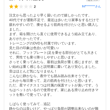
（編集済み）
2
fnf********
さん
注文から思ったより早く届いたので嬉しかったです。

40代ですが運動不足で、最近は歩いたり家事をするだけで
疲れやすいので、痩せるより筋肉を付けたいと思い購入し
ました。

まず、箱を開けたら直ぐに使用できるよう組み立てあり、
ありがたかったです。

トレーニングのDVDも付属で付いています。

見た目の印象は色合いが可愛い♪

それに、フットプレート(足を乗せる部分)がとても大きく
て、男性でも乗り降りしやすいと思います。

さっそく乗ってみたら、最初は負荷が重く感じますが、使
い始めは重く感じると説明書に書いてあり安心しました。

音はほとんど気になりません！

こんなに静かなら、夜中でも踏み踏み出来そうです。

これから毎日乗って、足の筋肉を付けたいと思います。

ただ、星マイナス１つは付属の保護マットが臭いです。う
ちはペットがいるので使用せず、家にある滑り止め付きマ
ットを敷いて使っています。

しばらく使ってみて…追記

静かなのは良いけど、やっぱり負荷が調整出来ないのが難