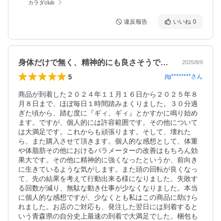
カラダclub
違反報告
いいね
0
身体だけで無く、精神的にも良さそうです。
2025/8/9
5
jtg********
さん
商品が到着した２０２４年１１月１６日から２０２５年８
月８日まで、ほぼ毎日１時間踏みまくりました。３０分過
ぎた頃から、踏む度に『ギィ、ギィ』とかすかに鳴り始め
ます。ですが、個人的には許容範囲です。その他について
は大満足です。これからも頑張ります。そして、壊れた
ら、また購入させて頂きます。個人的な感想として、体重
や体脂肪その他におけるパラメーターの改善はもちろん効
果大です。その他に精神的に強くなったというか、前向き
に生きているような気がします。また頭の回転が良くなっ
て、先の結果を考えて行動出来る様になりました。失敗す
る回数が減り、無駄な動き仕事が少なくなりました。本当
に個人的な感想ですが、少なくとも私はこの商品に助けら
れました。お店のご対応も、発注した翌日には到着すると
いう青森県の自分史上最速の到着で大満足でした。梱包も