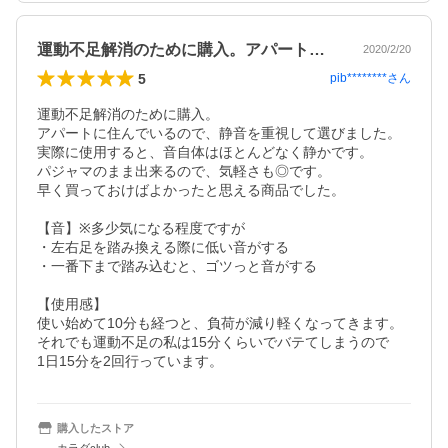
運動不足解消のために購入。アパートに住…
2020/2/20
5
pib********
さん
運動不足解消のために購入。

アパートに住んでいるので、静音を重視して選びました。

実際に使用すると、音自体はほとんどなく静かです。

パジャマのまま出来るので、気軽さも◎です。

早く買っておけばよかったと思える商品でした。

【音】※多少気になる程度ですが

・左右足を踏み換える際に低い音がする

・一番下まで踏み込むと、ゴツっと音がする

【使用感】

使い始めて10分も経つと、負荷が減り軽くなってきます。

それでも運動不足の私は15分くらいでバテてしまうので

1日15分を2回行っています。
購入したストア
カラダclub