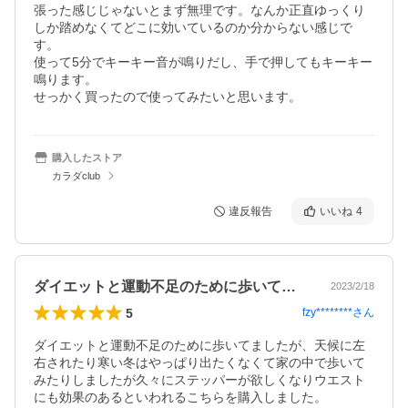
張った感じじゃないとまず無理です。なんか正直ゆっくり
しか踏めなくてどこに効いているのか分からない感じで
す。

使って5分でキーキー音が鳴りだし、手で押してもキーキー
鳴ります。

せっかく買ったので使ってみたいと思います。
購入したストア
カラダclub
違反報告
いいね
4
ダイエットと運動不足のために歩いてまし…
2023/2/18
5
fzy********
さん
ダイエットと運動不足のために歩いてましたが、天候に左
右されたり寒い冬はやっぱり出たくなくて家の中で歩いて
みたりしましたが久々にステッパーが欲しくなりウエスト
にも効果のあるといわれるこちらを購入しました。
