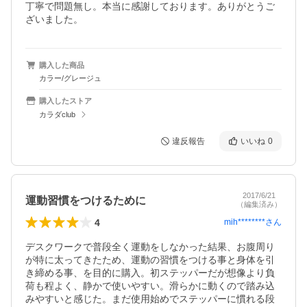
丁寧で問題無し。本当に感謝しております。ありがとうご
ざいました。
購入した商品
カラー/グレージュ
購入したストア
カラダclub
違反報告
いいね
0
2017/6/21
運動習慣をつけるために
（編集済み）
4
mih********
さん
デスクワークで普段全く運動をしなかった結果、お腹周り
が特に太ってきたため、運動の習慣をつける事と身体を引
き締める事、を目的に購入。初ステッパーだが想像より負
荷も程よく、静かで使いやすい。滑らかに動くので踏み込
みやすいと感じた。まだ使用始めでステッパーに慣れる段