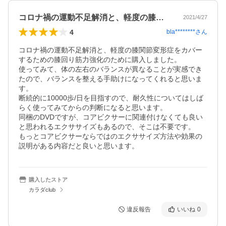
コロナ禍の運動不足解消と、軽度の膝関節…
2021/4/27
4
bla********
さん
コロナ禍の運動不足解消と、軽度の膝関節変形症をカバー
するための膝回り筋力強化のために購入しました。

使ってみて、体の左右のバランスが異なることが実感でき
たので、バランスを整える手助けになってくれると思いま
す。

断続的に10000歩/日を目指すので、耐久性についてはしば
らく使ってみてからの判断になると思います。

同梱のDVDですが、コアビクサーに関連付けなくても良い
と思われるエクササイズもあるので、そこは不要です。

もっとコアビクサーならではのエクササイズ方法や効果の
説明がある内容だと良いと思います。
購入したストア
カラダclub
違反報告
いいね
0