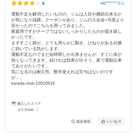
4
sig********
さん
運動不足を解消したいものの、ジムは人目や継続出来るか
が気になり躊躇。クーポンがあり、ジムの入会金+月謝より
安かったのでこちらを買ってみました。

家庭用ですがチープではないしっかりしたものが届き嬉し
かったです。

まずすごく静か。とても滑らかに動き、ひねりがある分腰
に効いている気がします。

運動不足なのでまだ短時間しか出来ませんが、すぐに体が
熱くなってきます。続ければ効果が出そう。家で運動出来
てありがたいです。

気になるのは耐久性。数年使えれば文句はないのです
が…。

karada-club-10010516
購入したストア
カラダclub
違反報告
いいね
0