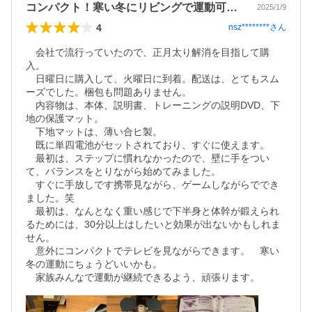
コンパクト！寒い冬にリビングで運動可能！
2025/1/9
4
nsz********
さん
　会社で流行っていたので、正月太り解消を目指して購
入。

　日曜日に購入して、火曜日に到着。配送は、とてもスム
ーズでした。梱包も問題ありません。

　内容物は、本体、説明書、トレーニングの説明DVD、下
地の保護マット。

　下地マットは、薄い合ヒ製。

　既に単四電池がセットされており、すぐに使えます。

　最初は、ステップに慣れなかったので、壁に手をつい
て、バランスをとりながら始めてみました。

　すぐに手放しです携帯見ながら、ゲームしながらででき
ました。笑

　最初は、なんとなく重い感じで下半身と体幹が鍛えられ
るためには、30分以上はしたいと効果が出ないかもしれま
せん。

　意外にコンパクトでテレビを見ながらできます。　寒い
冬の運動にちょうどいいかも。

　家族みんなで運動が継続できるよう、頑張ります。