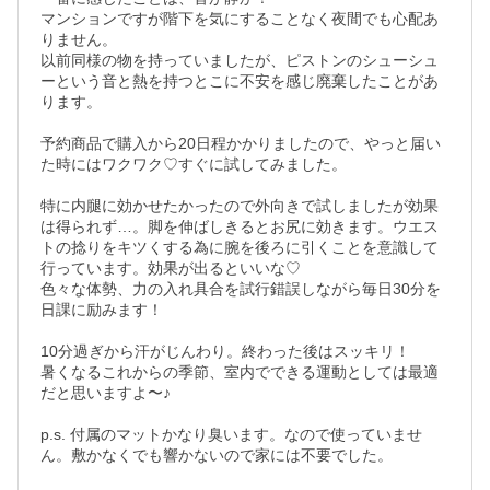
マンションですが階下を気にすることなく夜間でも心配あ
りません。

以前同様の物を持っていましたが、ピストンのシューシュ
ーという音と熱を持つとこに不安を感じ廃棄したことがあ
ります。

予約商品で購入から20日程かかりましたので、やっと届い
た時にはワクワク♡すぐに試してみました。

特に内腿に効かせたかったので外向きで試しましたが効果
は得られず…。脚を伸ばしきるとお尻に効きます。ウエス
トの捻りをキツくする為に腕を後ろに引くことを意識して
行っています。効果が出るといいな♡

色々な体勢、力の入れ具合を試行錯誤しながら毎日30分を
日課に励みます！

10分過ぎから汗がじんわり。終わった後はスッキリ！

暑くなるこれからの季節、室内でできる運動としては最適
だと思いますよ〜♪

p.s. 付属のマットかなり臭います。なので使っていませ
ん。敷かなくでも響かないので家には不要でした。