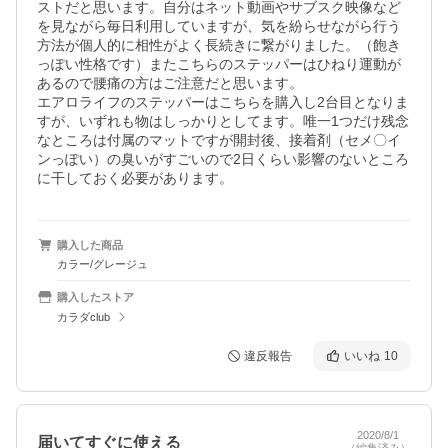
ストだと思います。自分はネット動画やサブスク映像など
を見ながら毎日利用していますが、気を紛らせながら行う
方法が個人的に相性がよく長続きに繋がりました。（飽き
っぽい性格です）またこちらのステッパーはひねり運動が
あるので腰痛の方はご注意だと思います。

エアロライフのステッパーはこちらを購入し2台目となりま
すが、いずれも物はしっかりとしてます。唯一1つだけ残念
なところは付属のマットですが開封後、接着剤（セメ〇イ
ンっぽい）の臭いがすごいので2日くらい影響のないところ
に干しておく必要があります。
購入した商品
カラー/グレージュ
購入したストア
カラダclub
違反報告
いいね
10
2020/8/1
届いてすぐに使える