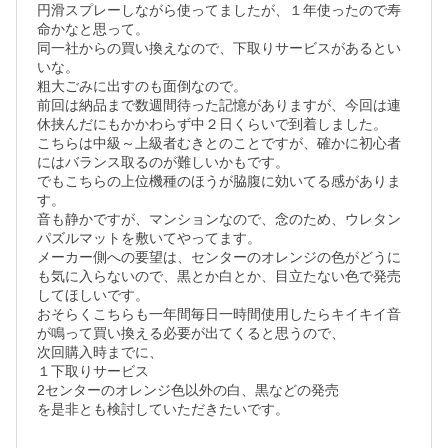
円滑スプレーしながら使ってましたが、１年使ったので寿
命かなと思って。

同一社からの買い換えなので、下取りサービスがあるとい
いな。

粗大ごみに出すのも面倒なので。

前回は納品まで数週間待った記憶がありますが、今回は連
休挟んだにもかかわらず中２日くらいで到着しました。

こちらは中級～上級者むきとのことですが、確かに初心者
にはバランス取るのが難しいかもです。

でもこちらの上位機種のほうが脇腹に効いてる感がありま
す。

音も静かですが、マンションなので、念のため、ウレタン
パズルマットを敷いてやってます。

メーカー側への要望は、センターのオレンジの色がどうに
も気に入らないので、黒とか白とか、目立たない色で発売
してほしいです。

おそらくこちらも一年間毎日一時間使用したらキイキイ音
が鳴って買い換える必要が出てくると思うので、

次回購入時までに、

１下取りサービス

2センターのオレンジ色以外の白、黒などの発売

を是非とも検討していただきたいです。