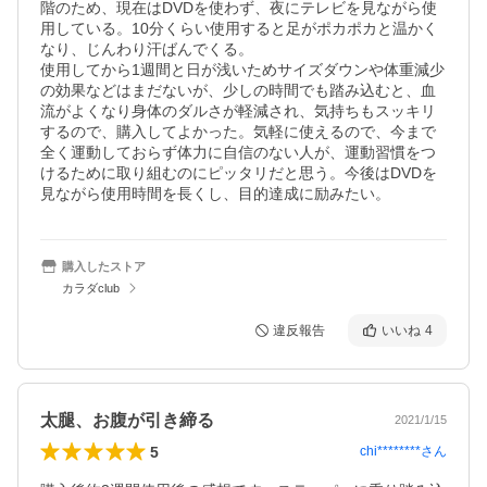
階のため、現在はDVDを使わず、夜にテレビを見ながら使
用している。10分くらい使用すると足がポカポカと温かく
なり、じんわり汗ばんでくる。

使用してから1週間と日が浅いためサイズダウンや体重減少
の効果などはまだないが、少しの時間でも踏み込むと、血
流がよくなり身体のダルさが軽減され、気持ちもスッキリ
するので、購入してよかった。気軽に使えるので、今まで
全く運動しておらず体力に自信のない人が、運動習慣をつ
けるために取り組むのにピッタリだと思う。今後はDVDを
見ながら使用時間を長くし、目的達成に励みたい。
購入したストア
カラダclub
違反報告
いいね
4
太腿、お腹が引き締る
2021/1/15
5
chi********
さん