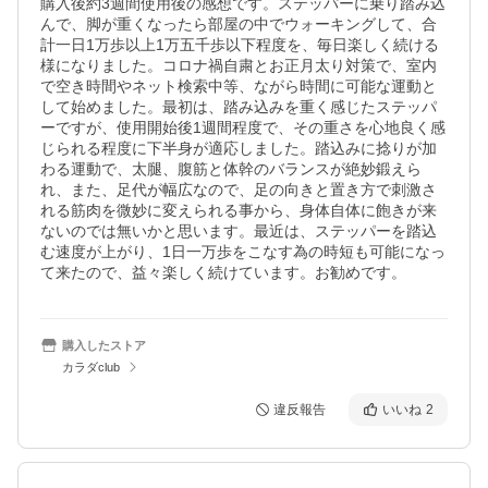
購入後約3週間使用後の感想です。ステッパーに乗り踏み込
んで、脚が重くなったら部屋の中でウォーキングして、合
計一日1万歩以上1万五千歩以下程度を、毎日楽しく続ける
様になりました。コロナ禍自粛とお正月太り対策で、室内
で空き時間やネット検索中等、ながら時間に可能な運動と
して始めました。最初は、踏み込みを重く感じたステッパ
ーですが、使用開始後1週間程度で、その重さを心地良く感
じられる程度に下半身が適応しました。踏込みに捻りが加
わる運動で、太腿、腹筋と体幹のバランスが絶妙鍛えら
れ、また、足代が幅広なので、足の向きと置き方で刺激さ
れる筋肉を微妙に変えられる事から、身体自体に飽きが来
ないのでは無いかと思います。最近は、ステッパーを踏込
む速度が上がり、1日一万歩をこなす為の時短も可能になっ
て来たので、益々楽しく続けています。お勧めです。
購入したストア
カラダclub
違反報告
いいね
2