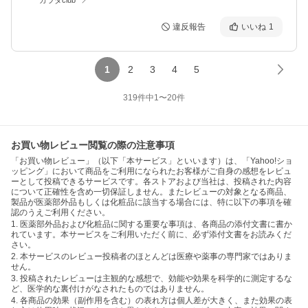
違反報告
いいね
1
1
2
3
4
5
319
件中
1
〜
20
件
お買い物レビュー閲覧の際の注意事項
「お買い物レビュー」（以下「本サービス」といいます）は、「Yahoo!ショ
ッピング」において商品をご利用になられたお客様がご自身の感想をレビュ
ーとして投稿できるサービスです。各ストアおよび当社は、投稿された内容
について正確性を含め一切保証しません。またレビューの対象となる商品、
製品が医薬部外品もしくは化粧品に該当する場合には、特に以下の事項を確
認のうえご利用ください。
1. 医薬部外品および化粧品に関する重要な事項は、各商品の添付文書に書か
れています。本サービスをご利用いただく前に、必ず添付文書をお読みくだ
さい。
2. 本サービスのレビュー投稿者のほとんどは医療や薬事の専門家ではありま
せん。
3. 投稿されたレビューは主観的な感想で、効能や効果を科学的に測定するな
ど、医学的な裏付けがなされたものではありません。
4. 各商品の効果（副作用を含む）の表れ方は個人差が大きく、また効果の表