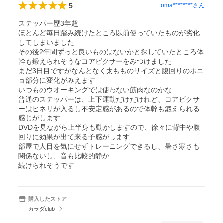
5
oma********
さん
ステッパー歴3年超

ほとんど毎日踏み続けたところ以前使っていたものが劣化
してしまいました

その後2年間ずっと良いものはないかと探していたところ体
幹も鍛えられそうなコアビクサーをみつけました

まだ3日目ですがなんとなく太もものサイズと腹回りのポニ
ョ部分に変化がみえます

いつものウオーキングでは使わない筋肉なのかな

普通のステッパーは、上下運動だけだけれど、コアビクサ
ーはヒネリが入るし不安定感があるので体幹も鍛えられる
感じがします

DVDを見ながら上半身も動かしますので、徐々に背中や腹
回りに効果が出て来る予感がします

部屋で人目を気にせずトレーニングできるし、暑さ寒さも
関係ないし、音も比較的静か

続けられそうです
購入したストア
カラダclub