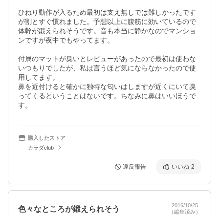
ひねり動作が入るため最初は支え無しでは難しかったです
が割とすぐ慣れました。予想以上に腹筋に効いているので
体幹が鍛えられそうです。音も本当に静かなのでマンショ
ンですが夜中でもやってます。

付属のマットが臭いとレビューがあったので最初は使わな
いつもりでしたが、私は言うほど気にならなかったので使
用してます。

鼻を近付けると確かに独特な匂いはしますが近くにいて臭
ってくるということはないです。ちなみに鼻はいいほうで
す。
購入したストア
カラダclub
違反報告
いいね
2
2016/10/25
色々なところが鍛えられそう
（編集済み）