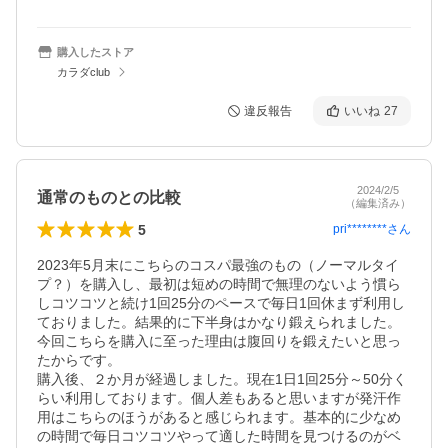
購入したストア
カラダclub
違反報告
いいね
27
2024/2/5
通常のものとの比較
（編集済み）
5
pri********
さん
2023年5月末にこちらのコスパ最強のもの（ノーマルタイ
プ？）を購入し、最初は短めの時間で無理のないよう慣ら
しコツコツと続け1回25分のペースで毎日1回休まず利用し
ておりました。結果的に下半身はかなり鍛えられました。
今回こちらを購入に至った理由は腹回りを鍛えたいと思っ
たからです。

購入後、２か月が経過しました。現在1日1回25分～50分く
らい利用しております。個人差もあると思いますが発汗作
用はこちらのほうがあると感じられます。基本的に少なめ
の時間で毎日コツコツやって適した時間を見つけるのがベ