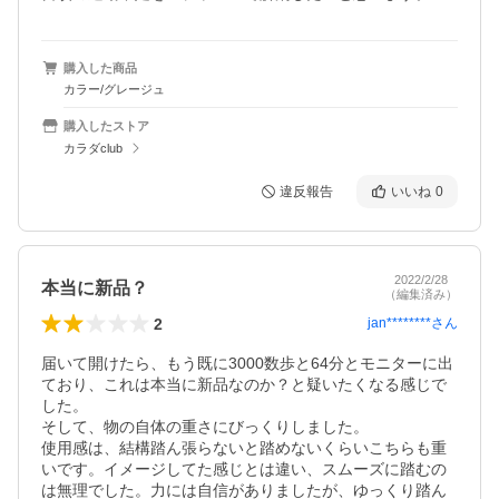
購入した商品
カラー/グレージュ
購入したストア
カラダclub
違反報告
いいね
0
2022/2/28
本当に新品？
（編集済み）
2
jan********
さん
届いて開けたら、もう既に3000数歩と64分とモニターに出
ており、これは本当に新品なのか？と疑いたくなる感じで
した。

そして、物の自体の重さにびっくりしました。

使用感は、結構踏ん張らないと踏めないくらいこちらも重
いです。イメージしてた感じとは違い、スムーズに踏むの
は無理でした。力には自信がありましたが、ゆっくり踏ん