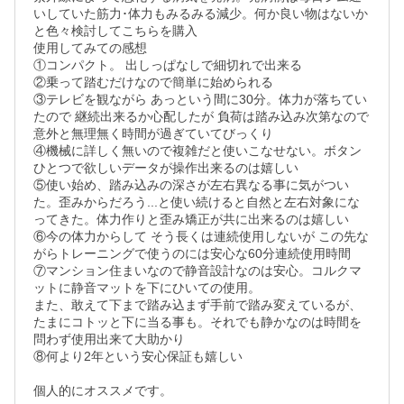
いしていた筋力･体力もみるみる減少。何か良い物はないか
と色々検討してこちらを購入

使用してみての感想

①コンパクト。 出しっぱなしで細切れで出来る

②乗って踏むだけなので簡単に始められる

③テレビを観ながら あっという間に30分。体力が落ちてい
たので 継続出来るか心配したが 負荷は踏み込み次第なので
意外と無理無く時間が過ぎていてびっくり

④機械に詳しく無いので複雑だと使いこなせない。ボタン
ひとつで欲しいデータが操作出来るのは嬉しい

⑤使い始め、踏み込みの深さが左右異なる事に気がつい
た。歪みからだろう...と使い続けると自然と左右対象にな
ってきた。体力作りと歪み矯正が共に出来るのは嬉しい

⑥今の体力からして そう長くは連続使用しないが この先な
がらトレーニングで使うのには安心な60分連続使用時間

⑦マンション住まいなので静音設計なのは安心。コルクマ
ットに静音マットを下にひいての使用。

また、敢えて下まで踏み込まず手前で踏み変えているが、
たまにコトッと下に当る事も。それでも静かなのは時間を
問わず使用出来て大助かり

⑧何より2年という安心保証も嬉しい

個人的にオススメです。