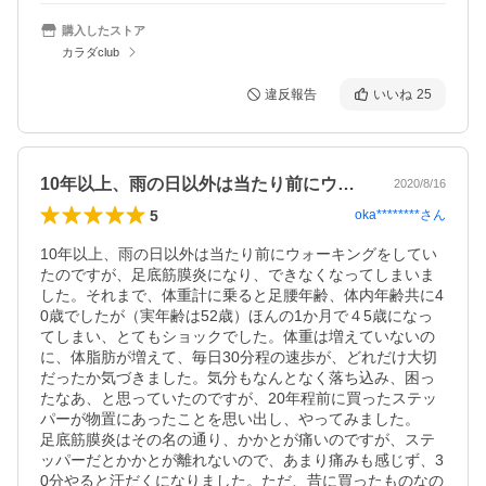
購入したストア
カラダclub
違反報告
いいね
25
10年以上、雨の日以外は当たり前にウォ…
2020/8/16
5
oka********
さん
10年以上、雨の日以外は当たり前にウォーキングをしてい
たのですが、足底筋膜炎になり、できなくなってしまいま
した。それまで、体重計に乗ると足腰年齢、体内年齢共に4
0歳でしたが（実年齢は52歳）ほんの1か月で４5歳になっ
てしまい、とてもショックでした。体重は増えていないの
に、体脂肪が増えて、毎日30分程の速歩が、どれだけ大切
だったか気づきました。気分もなんとなく落ち込み、困っ
たなあ、と思っていたのですが、20年程前に買ったステッ
パーが物置にあったことを思い出し、やってみました。

足底筋膜炎はその名の通り、かかとが痛いのですが、ステ
ッパーだとかかとが離れないので、あまり痛みも感じず、3
0分やると汗だくになりました。ただ、昔に買ったものなの