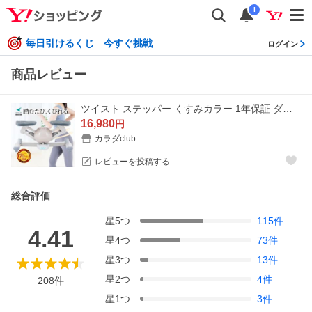
i
毎日引けるくじ 今すぐ挑戦
ログイン
商品レビュー
ツイスト ステッパー くすみカラー 1年保証 ダイエット 静音 エアロライフ コアビクサー 健康 エクササイズ ひねり
16,980
円
カラダclub
レビューを投稿する
総合評価
星
5
つ
115
件
4.41
星
4
つ
73
件
星
3
つ
13
件
星
2
つ
4
件
208
件
星
1
つ
3
件