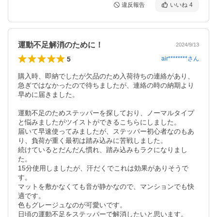
違反報告
いいね
4
運動不足解消のために！
2024/9/13
5
air********
さん
購入時、即納でしたが欠品のため入荷待ちの連絡があり、
急ぎではなかったので待ちましたが、連絡の時の納期より
早めに届きました。

運動不足のためステッパーを探しており、ノーマルタイプ
と悩みましたがツイストができるこちらにしました。

届いて早速使ってみましたが、ステッパー初心者なのもあ
り、負荷が重く最初は踏み込みに苦戦しました。

続けているとだんだん慣れ、踏み込みもラクになりまし
た。

15分使用しましたが、汗だくでこれは効果がありそうで
す。

マットを敷かなくても音が静かなので、マンションでも快
適です。

色もグレージュなのが可愛いです。

日頃の運動不足をステッパーで解消したいと思います。