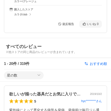
カラー/グレージュ
購入したストア
カラダclub
違反報告
いいね
0
すべてのレビュー
※他ストアの同じ商品のレビューが含まれています。
1
-
20
件 /
319
件
おすすめ順
星の数
欲しいが揃った器具だとお気に入りです。
2019/10/2
5
hyc********
さん
紫外線によって悪化する病気を発病。発病前は毎日ジム通