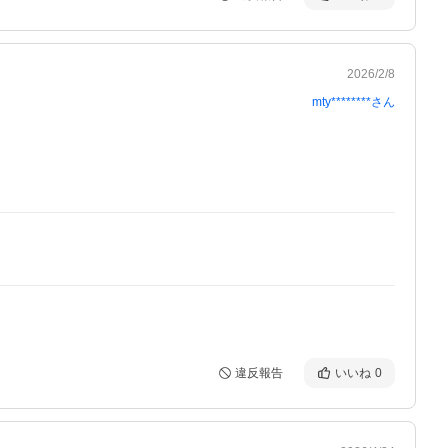
2026/2/8
mty********
さん
違反報告
いいね
0