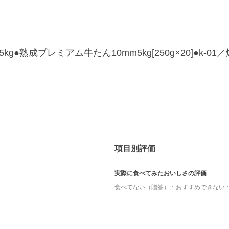
kg●熟成プレミアム牛たん10mm5kg[250g×20]●k-01
項目別評価
実際に食べてみたおいしさの評価
食べてない（贈答）
おすすめできない