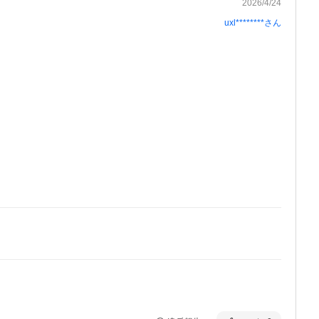
2026/4/24
uxl********
さん