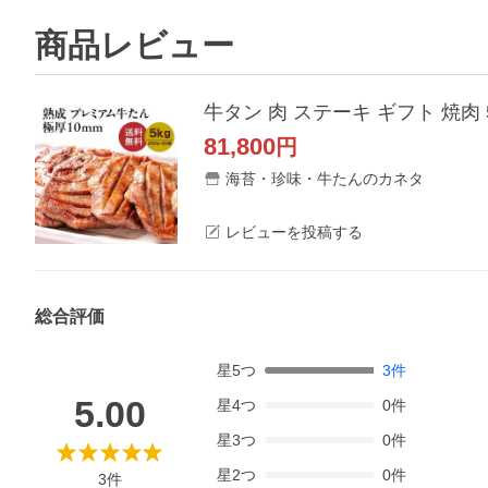
商品レビュー
牛タン 肉 ステーキ ギフト 焼肉 5
81,800
円
海苔・珍味・牛たんのカネタ
レビューを投稿する
総合評価
星
5
つ
3
件
5.00
星
4
つ
0
件
星
3
つ
0
件
星
2
つ
0
件
3
件