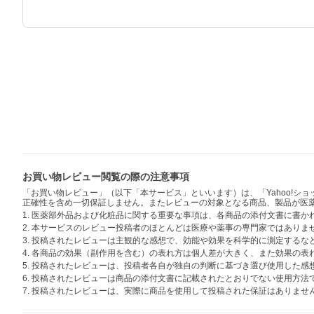
お買い物レビュー閲覧の際の注意事項
「お買い物レビュー」（以下「本サービス」といいます）は、「Yahoo!
正確性を含め一切保証しません。またレビューの対象となる商品、製品が医
1. 医薬部外品および化粧品に関する重要な事項は、各商品の添付文書に書
2. 本サービスのレビュー投稿者のほとんどは医療や薬事の専門家ではありま
3. 投稿されたレビューは主観的な感想で、効能や効果を科学的に測定する
4. 各商品の効果（副作用を含む）の表れ方は個人差が大きく、また効果の
5. 投稿されたレビューは、投稿者各自が独自の判断に基づき選び使用した
6. 投稿されたレビューは商品の添付文書に記載されたとおりでない使用方
7. 投稿されたレビューは、実際に商品を使用して投稿された保証はありませ