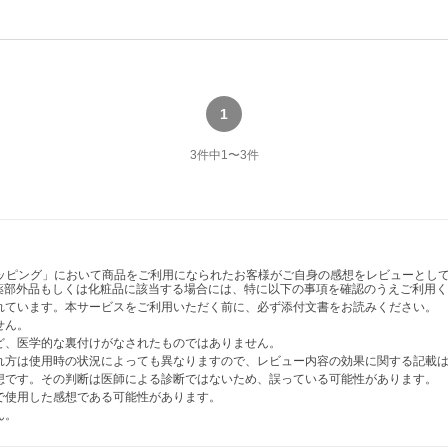
1
3
件中
1
〜
3
件
ショッピング」において商品をご利用になられたお客様がご自身の感想をレビューと
薬部外品もしくは化粧品に該当する場合には、特に以下の事項を確認のうえご利用く
かれています。本サービスをご利用いただく前に、必ず添付文書をお読みください。
せん。
など、医学的な裏付けがなされたものではありません。
表れ方は使用時の状況によっても異なりますので、レビュー内容の効果に関する記載
感想です。その判断は医師による診断ではないため、誤っている可能性があります。
法で使用した感想である可能性があります。
ん。