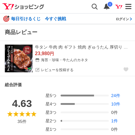
i
毎日引けるくじ 今すぐ挑戦
ログイン
商品レビュー
牛タン 牛肉 肉 ギフト 焼肉 ぎゅうたん 厚切り たん元のみ●熟成プレミアム牛たん7mm1kg x2●k-01／mk／爆買
23,980
円
海苔・珍味・牛たんのカネタ
レビューを投稿する
総合評価
星
5
つ
24
件
4.63
星
4
つ
10
件
星
3
つ
0
件
星
2
つ
1
件
35
件
星
1
つ
0
件