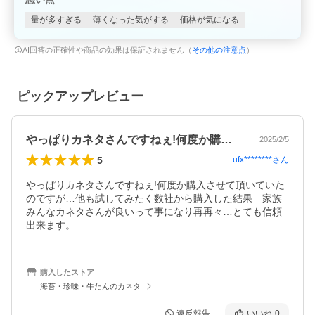
量が多すぎる
薄くなった気がする
価格が気になる
AI回答の正確性や商品の効果は保証されません（
その他の注意点
）
ピックアップレビュー
やっぱりカネタさんですねぇ!何度か購入…
2025/2/5
5
ufx********
さん
やっぱりカネタさんですねぇ!何度か購入させて頂いていた
のですが…他も試してみたく数社から購入した結果　家族
みんなカネタさんが良いって事になり再再々…とても信頼
出来ます。
購入したストア
海苔・珍味・牛たんのカネタ
違反報告
いいね
0