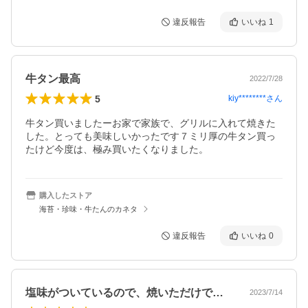
違反報告
いいね
1
牛タン最高
2022/7/28
5
kiy********
さん
牛タン買いましたーお家で家族で、グリルに入れて焼きた
した。とっても美味しいかったです７ミリ厚の牛タン買っ
たけど今度は、極み買いたくなりました。
購入したストア
海苔・珍味・牛たんのカネタ
違反報告
いいね
0
塩味がついているので、焼いただけでその…
2023/7/14