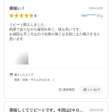
美味い！
2024/12/28
5
has********
さん
リピート購入しました。

肉厚でありながら歯切れ良く、味も良いです。

お値段も手ごろなので在庫が無くなる前にまた購入すると
思います。
購入したストア
海苔・珍味・牛たんのカネタ
違反報告
いいね
0
美味しくてリピートです。今回は2キロを…
2021/11/20