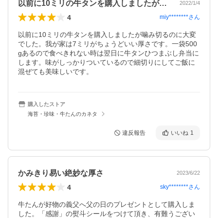
以前に10ミリの牛タンを購入しましたが…
2022/1/4
4
miy********
さん
以前に10ミリの牛タンを購入しましたが噛み切るのに大変
でした。我が家は7ミリがちょうどいい厚さです。一袋500
gあるので食べきれない時は翌日に牛タンひつまぶし弁当に
します。味がしっかりついているので細切りにしてご飯に
混ぜても美味しいです。
購入したストア
海苔・珍味・牛たんのカネタ
違反報告
いいね
1
かみきり易い絶妙な厚さ
2023/6/22
4
sky********
さん
牛たんが好物の義父へ父の日のプレゼントとして購入しま
した。「感謝」の熨斗シールをつけて頂き、有難うござい