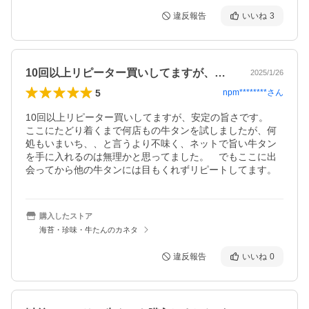
違反報告
いいね
3
10回以上リピーター買いしてますが、安…
2025/1/26
5
npm********
さん
10回以上リピーター買いしてますが、安定の旨さです。　
ここにたどり着くまで何店もの牛タンを試しましたが、何
処もいまいち、、と言うより不味く、ネットで旨い牛タン
を手に入れるのは無理かと思ってました。　でもここに出
会ってから他の牛タンには目もくれずリピートしてます。
購入したストア
海苔・珍味・牛たんのカネタ
違反報告
いいね
0