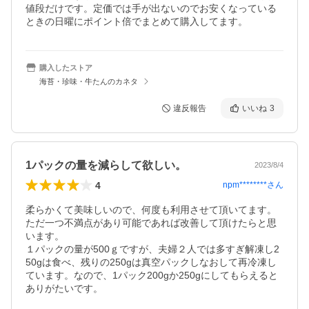
値段だけです。定価では手が出ないのでお安くなっている
ときの日曜にポイント倍でまとめて購入してます。
購入したストア
海苔・珍味・牛たんのカネタ
違反報告
いいね
3
1パックの量を減らして欲しい。
2023/8/4
4
npm********
さん
柔らかくて美味しいので、何度も利用させて頂いてます。

ただ一つ不満点があり可能であれば改善して頂けたらと思
います。

１パックの量が500ｇですが、夫婦２人では多すぎ解凍し2
50gは食べ、残りの250gは真空パックしなおして再冷凍し
ています。なので、1パック200gか250gにしてもらえると
ありがたいです。