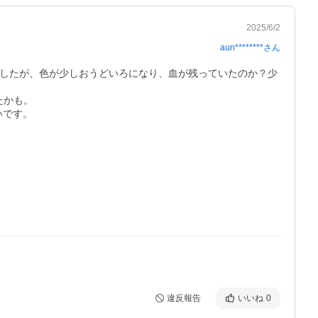
2025/6/2
aun********
さん
ましたが、色が少しおうどいろになり、血が残っていたのか？少
かも。

いです。
違反報告
いいね
0