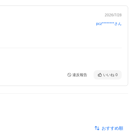
2026/7/28
pcz********
さん
違反報告
いいね
0
おすすめ順