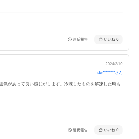
違反報告
いいね
0
2024/2/10
idw********
さん
囲気があって良い感じがします。冷凍したものを解凍した時も
違反報告
いいね
0