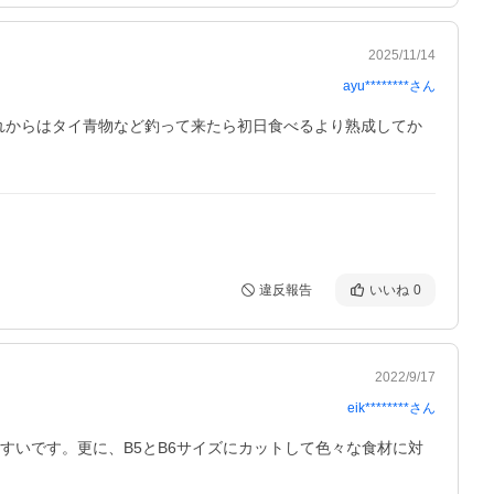
2025/11/14
ayu********
さん
れからはタイ青物など釣って来たら初日食べるより熟成してか
違反報告
いいね
0
2022/9/17
eik********
さん
すいです。更に、B5とB6サイズにカットして色々な食材に対