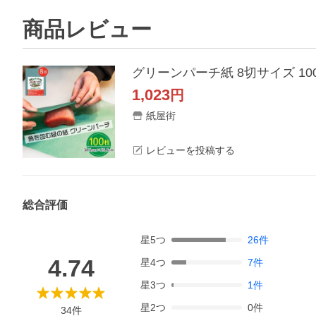
商品レビュー
グリーンパーチ紙 8切サイズ 100
1,023
円
紙屋街
レビューを投稿する
総合評価
星
5
つ
26
件
4.74
星
4
つ
7
件
星
3
つ
1
件
星
2
つ
0
件
34
件