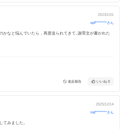
2023/1/31
upf********
さん
のかなと悩んでいたら，再度送られてきて､謝罪文が書かれた
違反報告
いいね
0
2025/12/14
nat********
さん
てみました。
