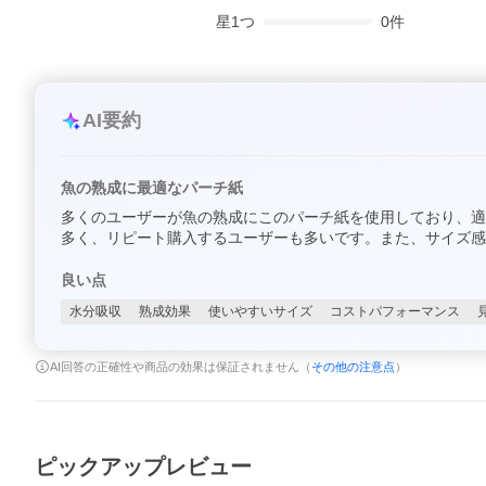
星
1
つ
0
件
AI要約
魚の熟成に最適なパーチ紙
多くのユーザーが魚の熟成にこのパーチ紙を使用しており、適
多く、リピート購入するユーザーも多いです。また、サイズ感
良い点
水分吸収
熟成効果
使いやすいサイズ
コストパフォーマンス
AI回答の正確性や商品の効果は保証されません（
その他の注意点
）
ピックアップレビュー