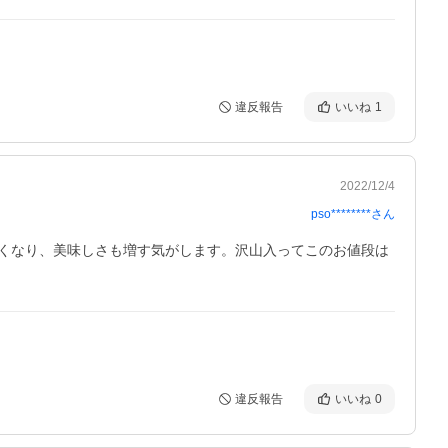
違反報告
いいね
1
2022/12/4
pso********
さん
くなり、美味しさも増す気がします。沢山入ってこのお値段は
違反報告
いいね
0