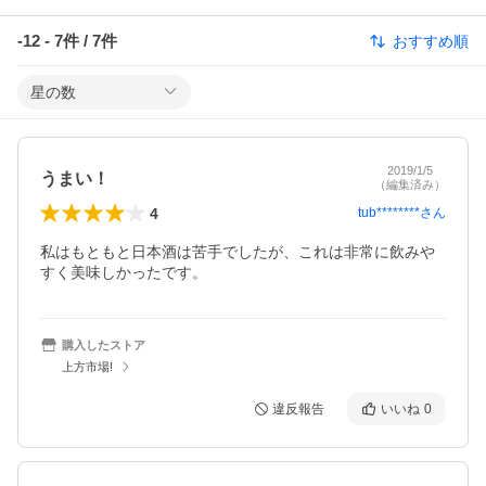
-12
-
7
件 /
7
件
おすすめ順
星の数
2019/1/5
うまい！
（編集済み）
4
tub********
さん
私はもともと日本酒は苦手でしたが、これは非常に飲みや
すく美味しかったです。
購入したストア
上方市場!
違反報告
いいね
0