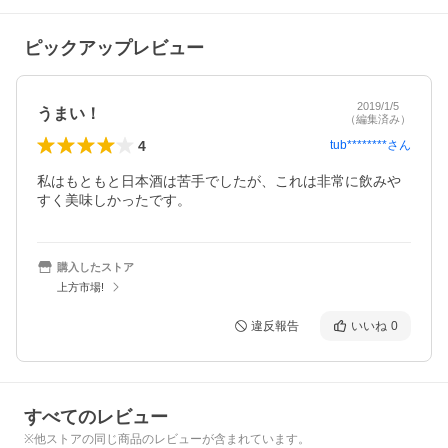
ピックアップレビュー
2019/1/5
うまい！
（編集済み）
4
tub********
さん
私はもともと日本酒は苦手でしたが、これは非常に飲みや
すく美味しかったです。
購入したストア
上方市場!
違反報告
いいね
0
すべてのレビュー
※他ストアの同じ商品のレビューが含まれています。