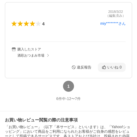
2018/3/22
（編集済み）
4
miy********
さん
購入したストア
酒彩おつまみ市場
違反報告
いいね
0
1
6
件中
-12
〜
7
件
お買い物レビュー閲覧の際の注意事項
「お買い物レビュー」（以下「本サービス」といいます）は、「Yahoo!ショ
ッピング」において商品をご利用になられたお客様がご自身の感想をレビュ
ーとして投稿できるサービスです。各ストアおよび当社は、投稿された内容