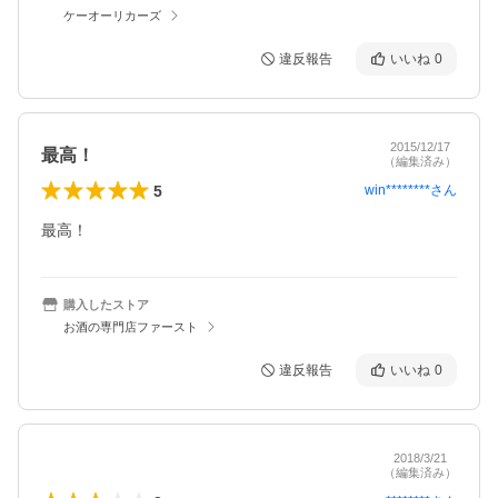
ケーオーリカーズ
違反報告
いいね
0
2015/12/17
最高！
（編集済み）
5
win********
さん
最高！
購入したストア
お酒の専門店ファースト
違反報告
いいね
0
2018/3/21
（編集済み）