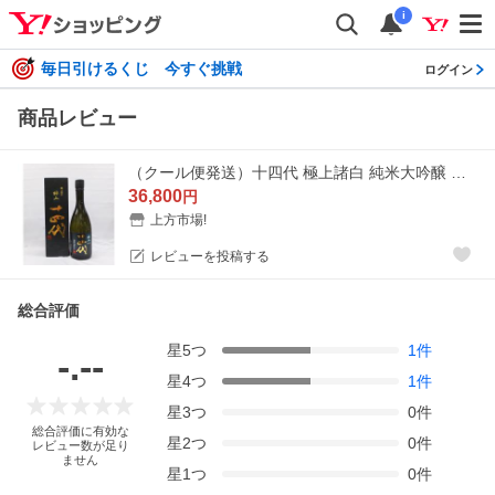
i
毎日引けるくじ 今すぐ挑戦
ログイン
商品レビュー
（クール便発送）十四代 極上諸白 純米大吟醸 生詰 720ｍｌ 日本酒（箱入）（2026年）
36,800
円
上方市場!
レビューを投稿する
総合評価
星
5
つ
1
件
-.--
星
4
つ
1
件
星
3
つ
0
件
総合評価に有効な
星
2
つ
0
件
レビュー数が足り
ません
星
1
つ
0
件