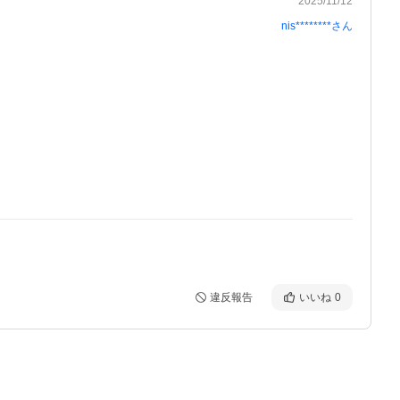
2025/11/12
nis********
さん
違反報告
いいね
0