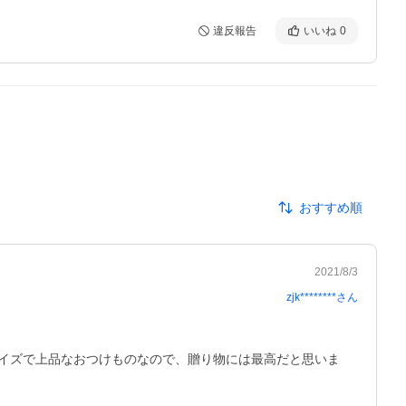
違反報告
いいね
0
おすすめ順
2021/8/3
zjk********
さん
イズで上品なおつけものなので、贈り物には最高だと思いま