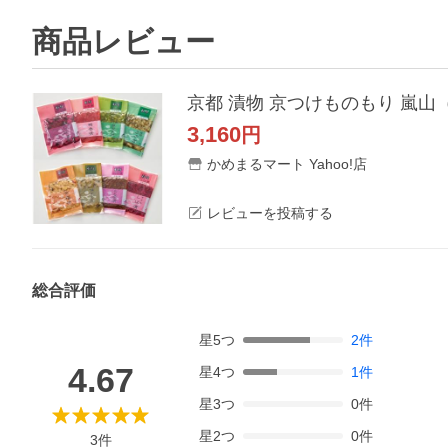
商品レビュー
京都 漬物 京つけものもり 嵐山
3,160
円
かめまるマート Yahoo!店
レビューを投稿する
総合評価
星
5
つ
2
件
4.67
星
4
つ
1
件
星
3
つ
0
件
星
2
つ
0
件
3
件