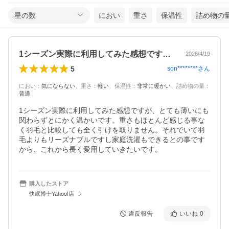
星の数
におい
重さ
保温性
詰め物の
1シーズン実際に利用してみた感想ですが…
2026/4/19
5
son********
さん
におい
：
気にならない
、
重さ
：
軽い
、
保温性
：
非常に暖かい
、
詰め物の量
：
普通
1シーズン実際に利用してみた感想ですが、とても薄いにも
関わらずとにかく温かいです。重さもほとんど感じる事な
く羽毛と比較しても全く引けを取りません。それでいて羽
毛よりもリーズナブルですし家庭洗濯もできるとの事です
から、これから長く愛用していきたいです。
購入したストア
快眠博士Yahoo!店
違反報告
いいね
0