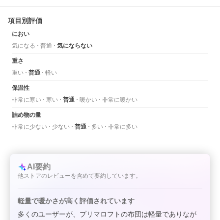
項目別評価
におい
気になる
普通
気にならない
重さ
重い
普通
軽い
保温性
非常に寒い
寒い
普通
暖かい
非常に暖かい
詰め物の量
非常に少ない
少ない
普通
多い
非常に多い
AI要約
他ストアのレビューを含めて要約しています。
軽量で暖かさが高く評価されています
多くのユーザーが、プリマロフトの布団は軽量でありなが