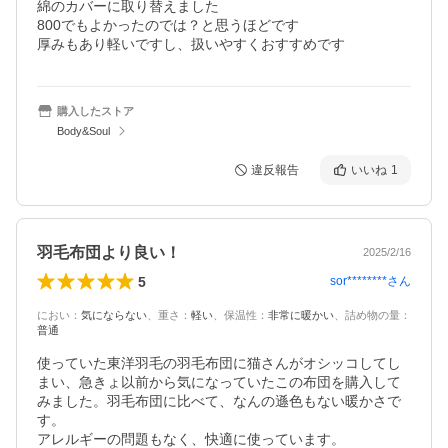
綿のカバーに取り替えました

800でもよかったのでは？と思うほどです

厚みもあり軽いですし、扱いやすくおすすめです
購入したストア
Body&Soul
違反報告
いいね
1
羽毛布団より良い！
2025/2/16
5
sor********
さん
におい
：
気にならない
、
重さ
：
軽い
、
保温性
：
非常に暖かい
、
詰め物の量
：
普通
使っていた東洋羽毛の羽毛布団に猫さんがオシッコしてし
まい、急きょ以前から気になっていたこの布団を購入して
みました。羽毛布団に比べて、なんの遜色もない暖かさで
す。

アレルギーの問題もなく、快適に使っています。