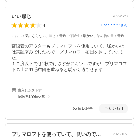
いい感じ
2025/12/9
4
usa********
さん
におい
：
気にならない
、
重さ
：
普通
、
保温性
：
暖かい
、
詰め物の量
：
普通
普段着のアウターもプリマロフトを使用しいて、暖かいの
は実証済みでしたので、プリマロフト布団を探していまし
た。

１０度以下では1枚ではさすがにキツいですが、プリマロフ
トの上に羽毛布団を重ねると暖かく過ごせます！
購入したストア
快眠博士Yahoo!店
違反報告
いいね
1
プリマロフトを使っていて、良いので娘用…
2025/11/7