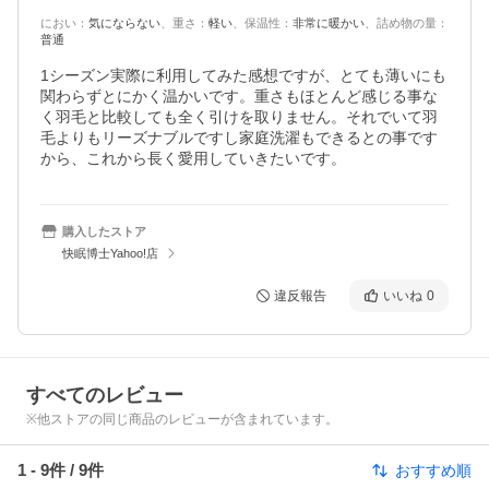
におい
：
気にならない
、
重さ
：
軽い
、
保温性
：
非常に暖かい
、
詰め物の量
：
普通
1シーズン実際に利用してみた感想ですが、とても薄いにも
関わらずとにかく温かいです。重さもほとんど感じる事な
く羽毛と比較しても全く引けを取りません。それでいて羽
毛よりもリーズナブルですし家庭洗濯もできるとの事です
から、これから長く愛用していきたいです。
購入したストア
快眠博士Yahoo!店
違反報告
いいね
0
すべてのレビュー
※他ストアの同じ商品のレビューが含まれています。
1
-
9
件 /
9
件
おすすめ順