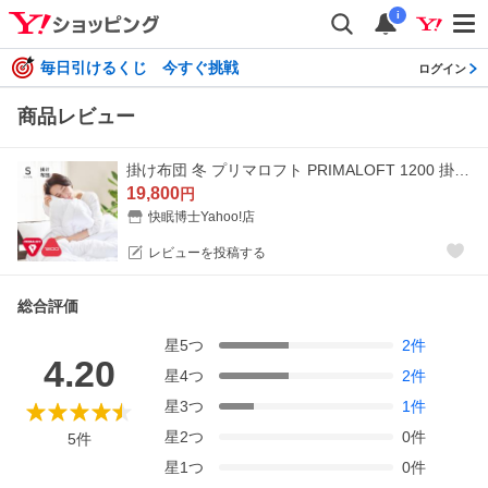
i
毎日引けるくじ 今すぐ挑戦
ログイン
商品レビュー
掛け布団 冬 プリマロフト PRIMALOFT 1200 掛けふとん シングル | プリマロフト 布団 ディーブレス
19,800
円
快眠博士Yahoo!店
レビューを投稿する
総合評価
星
5
つ
2
件
4.20
星
4
つ
2
件
星
3
つ
1
件
星
2
つ
0
件
5
件
星
1
つ
0
件