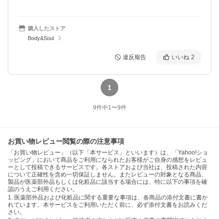
購入したストア
Body&Soul
違反報告
いいね
2
1
9
件中
1
〜
9
件
お買い物レビュー閲覧の際の注意事項
「お買い物レビュー」（以下「本サービス」といいます）は、「Yahoo!ショ
ッピング」において商品をご利用になられたお客様がご自身の感想をレビュ
ーとして投稿できるサービスです。各ストアおよび当社は、投稿された内容
について正確性を含め一切保証しません。またレビューの対象となる商品、
製品が医薬部外品もしくは化粧品に該当する場合には、特に以下の事項を確
認のうえご利用ください。
1. 医薬部外品および化粧品に関する重要な事項は、各商品の添付文書に書か
れています。本サービスをご利用いただく前に、必ず添付文書をお読みくだ
さい。