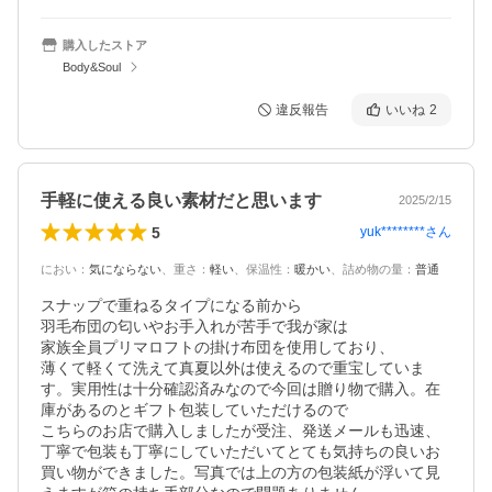
購入したストア
Body&Soul
違反報告
いいね
2
手軽に使える良い素材だと思います
2025/2/15
5
yuk********
さん
におい
：
気にならない
、
重さ
：
軽い
、
保温性
：
暖かい
、
詰め物の量
：
普通
スナップで重ねるタイプになる前から

羽毛布団の匂いやお手入れが苦手で我が家は

家族全員プリマロフトの掛け布団を使用しており、

薄くて軽くて洗えて真夏以外は使えるので重宝していま
す。実用性は十分確認済みなので今回は贈り物で購入。在
庫があるのとギフト包装していただけるので

こちらのお店で購入しましたが受注、発送メールも迅速、
丁寧で包装も丁寧にしていただいてとても気持ちの良いお
買い物ができました。写真では上の方の包装紙が浮いて見