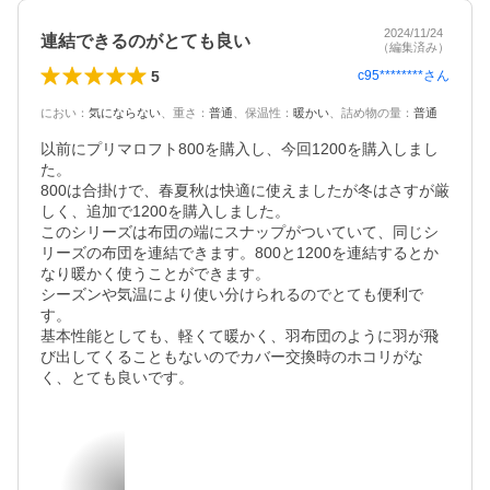
2024/11/24
連結できるのがとても良い
（編集済み）
5
c95********
さん
におい
：
気にならない
、
重さ
：
普通
、
保温性
：
暖かい
、
詰め物の量
：
普通
以前にプリマロフト800を購入し、今回1200を購入しまし
た。

800は合掛けで、春夏秋は快適に使えましたが冬はさすが厳
しく、追加で1200を購入しました。

このシリーズは布団の端にスナップがついていて、同じシ
リーズの布団を連結できます。800と1200を連結するとか
なり暖かく使うことができます。

シーズンや気温により使い分けられるのでとても便利で
す。

基本性能としても、軽くて暖かく、羽布団のように羽が飛
び出してくることもないのでカバー交換時のホコリがな
く、とても良いです。