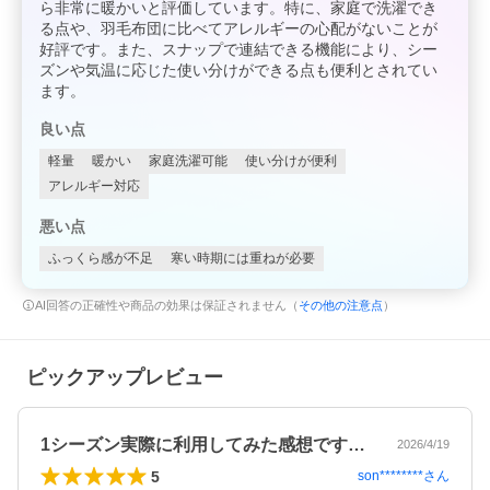
ら非常に暖かいと評価しています。特に、家庭で洗濯でき
る点や、羽毛布団に比べてアレルギーの心配がないことが
好評です。また、スナップで連結できる機能により、シー
ズンや気温に応じた使い分けができる点も便利とされてい
ます。
良い点
軽量
暖かい
家庭洗濯可能
使い分けが便利
アレルギー対応
悪い点
ふっくら感が不足
寒い時期には重ねが必要
AI回答の正確性や商品の効果は保証されません（
その他の注意点
）
ピックアップレビュー
1シーズン実際に利用してみた感想ですが…
2026/4/19
5
son********
さん