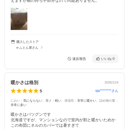
購入したストア
e-ふとん屋さん
違反報告
いいね
0
暖かさは格別
2026/1/14
5
sja********
さん
におい
：
気にならない
、
重さ
：
軽い
、
保温性
：
非常に暖かい
、
詰め物の量
：
非常に多い
暖かさはバツグンです

北海道ですが、マンションなので室内が割と暖かいためか

この布団にネルのカバーでは暑すぎて
