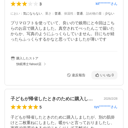
3
kit********
さん
におい
：
気にならない
、
重さ
：
普通
、
保温性
：
普通
、
詰め物の量
：
少ない
プリマロフトを使っていて、良いので娘用にと今回はこち
らのお店で購入しました。真空されてぺったんこで届いた
からか、写真のようにふっくらしていません。日にちが経
ったらふっくらするかなと思っていましたが薄いです
購入したストア
快眠博士Yahoo!店
違反報告
いいね
0
子どもが帰省したときのために購入しまし…
2026/2/28
5
sys********
さん
子どもが帰省したときのために購入しましたが、別の肌掛
けと二枚重ねにしました。暖かいと言っておりましたし、