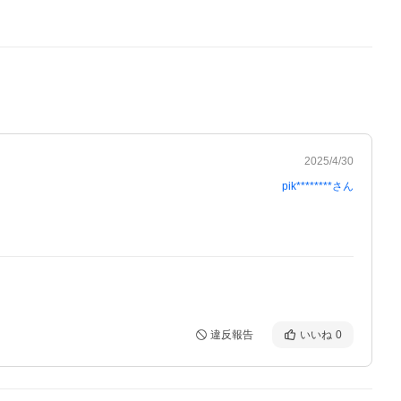
2025/4/30
pik********
さん
違反報告
いいね
0