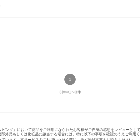
。
1
3
件中
1
〜
3
件
ショッピング」において商品をご利用になられたお客様がご自身の感想をレビューと
薬部外品もしくは化粧品に該当する場合には、特に以下の事項を確認のうえご利用く
かれています。本サービスをご利用いただく前に、必ず添付文書をお読みください。