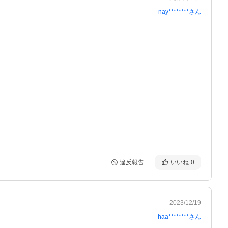
nay********
さん
違反報告
いいね
0
2023/12/19
haa********
さん