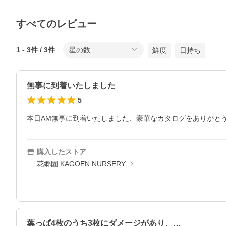
すべてのレビュー
1
-
3
件 /
3
件
星の数
鮮度
日持ち
無事に到着いたしました
5
本日AM無事に到着いたしました、豪華なカタログをありがと
購入したストア
花郷園 KAGOEN NURSERY
葉っぱ4枚のうち3枚にダメージがあり、…