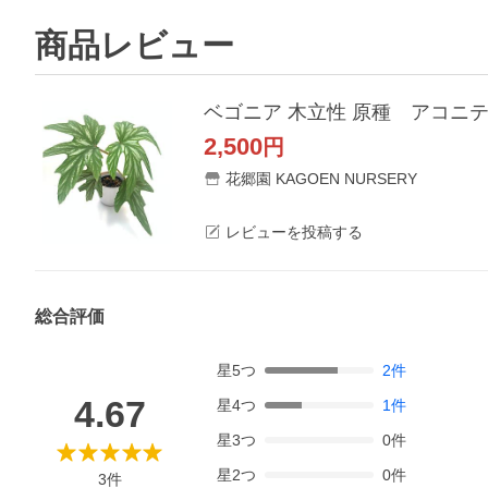
商品レビュー
ベゴニア 木立性 原種 アコニティフォリ
2,500
円
花郷園 KAGOEN NURSERY
レビューを投稿する
総合評価
星
5
つ
2
件
4.67
星
4
つ
1
件
星
3
つ
0
件
星
2
つ
0
件
3
件