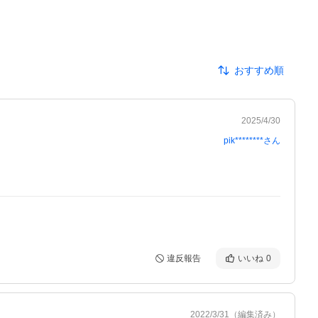
おすすめ順
2025/4/30
pik********
さん
違反報告
いいね
0
2022/3/31
（編集済み）