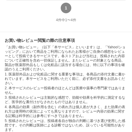
1
4
件中
1
〜
4
件
お買い物レビュー閲覧の際の注意事項
「お買い物レビュー」（以下「本サービス」といいます）は、「Yahoo!ショ
ッピング」において商品をご利用になられたお客様がご自身の感想をレビュ
ーとして投稿できるサービスです。各ストアおよび当社は、投稿された内容
について正確性を含め一切保証しません。またレビューの対象となる商品、
製品が医薬部外品もしくは化粧品に該当する場合には、特に以下の事項を確
認のうえご利用ください。
1. 医薬部外品および化粧品に関する重要な事項は、各商品の添付文書に書か
れています。本サービスをご利用いただく前に、必ず添付文書をお読みくだ
さい。
2. 本サービスのレビュー投稿者のほとんどは医療や薬事の専門家ではありま
せん。
3. 投稿されたレビューは主観的な感想で、効能や効果を科学的に測定するな
ど、医学的な裏付けがなされたものではありません。
4. 各商品の効果（副作用を含む）の表れ方は個人差が大きく、また効果の表
れ方は使用時の状況によっても異なりますので、レビュー内容の効果に関す
る記載は科学的には参考にすべきではありません。
5. 投稿されたレビューは、投稿者各自が独自の判断に基づき選び使用した感
想です。その判断は医師による診断ではないため、誤っている可能性があり
ます。