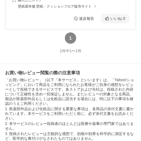
壁紙屋本舗 壁紙・クッションフロア販売サイト
違反報告
いいね
0
1
1
件中
1
〜
1
件
お買い物レビュー閲覧の際の注意事項
「お買い物レビュー」（以下「本サービス」といいます）は、「Yahoo!ショ
ッピング」において商品をご利用になられたお客様がご自身の感想をレビュ
ーとして投稿できるサービスです。各ストアおよび当社は、投稿された内容
について正確性を含め一切保証しません。またレビューの対象となる商品、
製品が医薬部外品もしくは化粧品に該当する場合には、特に以下の事項を確
認のうえご利用ください。
1. 医薬部外品および化粧品に関する重要な事項は、各商品の添付文書に書か
れています。本サービスをご利用いただく前に、必ず添付文書をお読みくだ
さい。
2. 本サービスのレビュー投稿者のほとんどは医療や薬事の専門家ではありま
せん。
3. 投稿されたレビューは主観的な感想で、効能や効果を科学的に測定するな
ど、医学的な裏付けがなされたものではありません。