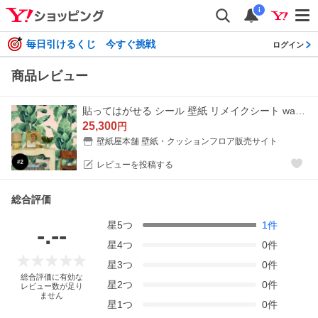
i
毎日引けるくじ 今すぐ挑戦
ログイン
商品レビュー
貼ってはがせる シール 壁紙 リメイクシート wallshoppe(ウォールショップ) / Pacifico Palm-Peach #2
25,300
円
壁紙屋本舗 壁紙・クッションフロア販売サイト
レビューを投稿する
総合評価
星
5
つ
1
件
-.--
星
4
つ
0
件
星
3
つ
0
件
総合評価に有効な
星
2
つ
0
件
レビュー数が足り
ません
星
1
つ
0
件