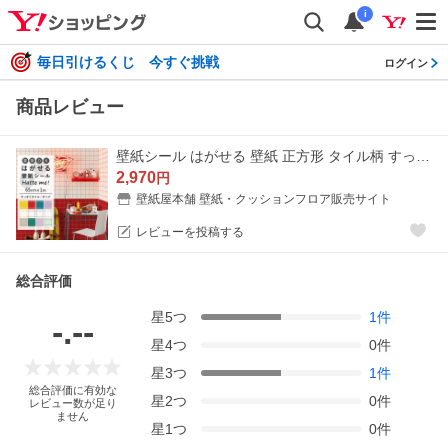
i
毎日引けるくじ 今すぐ挑戦
ログイン
商品レビュー
壁紙シール はがせる 壁紙 正方形 タイル柄 すっきりタイル ポップ 12色 65cm×1m ホワイト 白 リメイクシート Hatte me! ハッテミー 賃貸 キッチン 防水
2,970
円
壁紙屋本舗 壁紙・クッションフロア販売サイト
レビューを投稿する
総合評価
星
5
つ
1
件
-.--
星
4
つ
0
件
星
3
つ
1
件
総合評価に有効な
星
2
つ
0
件
レビュー数が足り
ません
星
1
つ
0
件