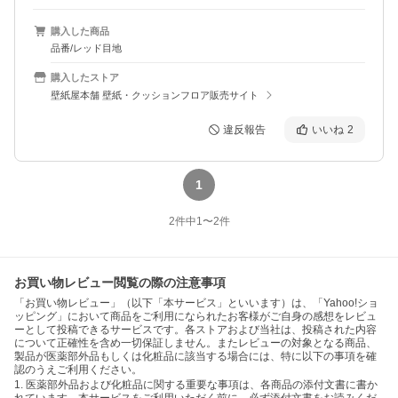
購入した商品
品番/レッド目地
購入したストア
壁紙屋本舗 壁紙・クッションフロア販売サイト
違反報告
いいね
2
1
2
件中
1
〜
2
件
お買い物レビュー閲覧の際の注意事項
「お買い物レビュー」（以下「本サービス」といいます）は、「Yahoo!ショ
ッピング」において商品をご利用になられたお客様がご自身の感想をレビュ
ーとして投稿できるサービスです。各ストアおよび当社は、投稿された内容
について正確性を含め一切保証しません。またレビューの対象となる商品、
製品が医薬部外品もしくは化粧品に該当する場合には、特に以下の事項を確
認のうえご利用ください。
1. 医薬部外品および化粧品に関する重要な事項は、各商品の添付文書に書か