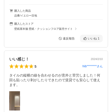
購入した商品
品番/イエロー目地
購入したストア
壁紙屋本舗 壁紙・クッションフロア販売サイト
違反報告
いいね
1
いい感じ！
2024/2/10
5
hib********
さん
タイルの縦横の線を合わせるのが意外と苦労しました！何
回も貼ったり剥がしたりできたので賃貸でも安心して使え
ます。