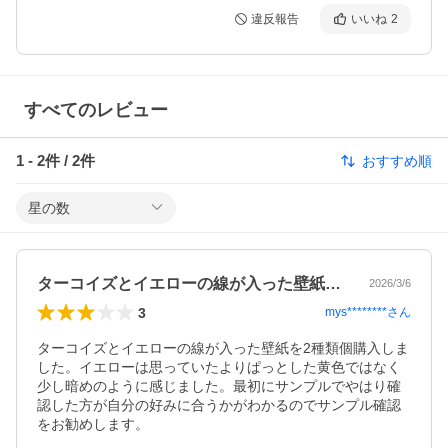
違反報告
いいね
2
すべてのレビュー
1
-
2
件 /
2
件
おすすめ順
星の数
ターコイズとイエローの線が入った壁紙を…
2026/3/6
3
mys********
さん
ターコイズとイエローの線が入った壁紙を2種類個購入しま
した。イエローは思っていたよりぱっとした黄色ではなく
少し暗めのように感じました。最初にサンプルでやはり確
認した方が自分の好みに合うかがわかるのでサンプル確認
をお勧めします。