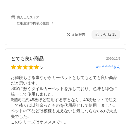
購入したストア
壁紙生活by内装応援団
違反報告
いいね
15
とても良い商品
2020/12/5
5
win********
さん
お値段もさる事ながらカーペットとしてもとても良い商品
だと思います。

和室に敷くタイルカーペットを探しており、色味も緑色に
統一して使用しました。

6畳間に約45枚ほど使用する事となり、40枚セットで注文
して残りは以前余ったものを代用品として使用しました。

ベットの下などは模様も見えないし気にならないので大丈
夫でした。

このシリーズはオススメです。