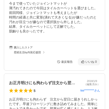
今まで使っていたジョイントマットが

薄汚れてきたので今回はタイルカーペットを選びました。

前回同様、ジョイントマットも考えましたが

時間の経過と共に変形(潰れて大きくなる)が嫌だったのと

汚れが目立つが嫌なので選択肢から外しました。

結果、タイルカーペットにして正解でした。

肌触りも良かったです。
購入したストア
壁紙生活by内装応援団
違反報告
いいね
0
2018/1/9
お正月明けにも拘わらず注文から翌日に届…
（編集済み）
5
kxr********
さん
お正月明けにも拘わらず　注文から翌日に届きうれしかっ
たです。早速フローリングに敷き詰めてみました。簡単に
カットでき良かったです。部屋が広く感じました。１３枚