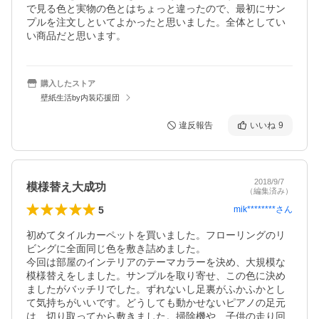
で見る色と実物の色とはちょっと違ったので、最初にサン
プルを注文しといてよかったと思いました。全体としてい
い商品だと思います。
購入したストア
壁紙生活by内装応援団
違反報告
いいね
9
2018/9/7
模様替え大成功
（編集済み）
5
mik********
さん
初めてタイルカーペットを買いました。フローリングのリ
ビングに全面同じ色を敷き詰めました。

今回は部屋のインテリアのテーマカラーを決め、大規模な
模様替えをしました。サンプルを取り寄せ、この色に決め
ましたがバッチリでした。ずれないし足裏がふかふかとし
て気持ちがいいです。どうしても動かせないピアノの足元
は、切り取ってから敷きました。掃除機や、子供の走り回