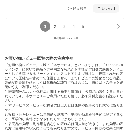
違反報告
いいね
1
1
2
3
4
5
184
件中
1
〜
20
件
お買い物レビュー閲覧の際の注意事項
「お買い物レビュー」（以下「本サービス」といいます）は、「Yahoo!ショ
ッピング」において商品をご利用になられたお客様がご自身の感想をレビュ
ーとして投稿できるサービスです。各ストアおよび当社は、投稿された内容
について正確性を含め一切保証しません。またレビューの対象となる商品、
製品が医薬部外品もしくは化粧品に該当する場合には、特に以下の事項を確
認のうえご利用ください。
1. 医薬部外品および化粧品に関する重要な事項は、各商品の添付文書に書か
れています。本サービスをご利用いただく前に、必ず添付文書をお読みくだ
さい。
2. 本サービスのレビュー投稿者のほとんどは医療や薬事の専門家ではありま
せん。
3. 投稿されたレビューは主観的な感想で、効能や効果を科学的に測定するな
ど、医学的な裏付けがなされたものではありません。
4. 各商品の効果（副作用を含む）の表れ方は個人差が大きく、また効果の表
れ方は使用時の状況によっても異なりますので、レビュー内容の効果に関す