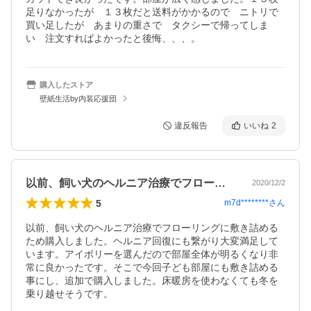
足りなかったが　１３枚だと送料がかかるので　ニトリで
買い足したが　あまりの重さで　タクシーで帰ってしま
い　注文すればよかったと後悔、、、。
購入したストア
壁紙生活by内装応援団
違反報告
いいね
2
以前、飼い犬のヘルニア治療でフローリン…
2020/12/2
5
m7d********
さん
以前、飼い犬のヘルニア治療でフローリングに敷き詰める
ため購入しました。ヘルニア回復にも繋がり大変満足して
います。アイボリーを選んだので部屋全体が明るくなり非
常に良かったです。そこで今回子ども部屋にも敷き詰める
事にし、追加で購入しました。床暖房を使わなくても冬を
乗り越せそうです。