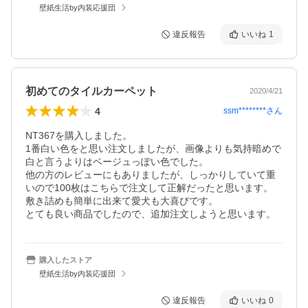
壁紙生活by内装応援団
違反報告
いいね
1
初めてのタイルカーペット
2020/4/21
4
ssm********
さん
NT367を購入しました。

1番白い色をと思い注文しましたが、画像よりも気持暗めで
白と言うよりはベージュっぽい色でした。

他の方のレビューにもありましたが、しっかりしていて重
いので100枚はこちらで注文して正解だったと思います。

敷き詰めも簡単に出来て愛犬も大喜びです。

とても良い商品でしたので、追加注文しようと思います。
購入したストア
壁紙生活by内装応援団
違反報告
いいね
0