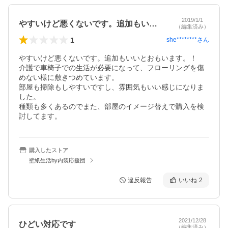
2019/1/1
やすいけど悪くないです。追加もいいとお…
（編集済み）
1
she********
さん
やすいけど悪くないです。追加もいいとおもいます。！

介護で車椅子での生活が必要になって、フローリングを傷
めない様に敷きつめています。

部屋も掃除もしやすいですし、雰囲気もいい感じになりま
した。

種類も多くあるのでまた、部屋のイメージ替えで購入を検
討してます。
購入したストア
壁紙生活by内装応援団
違反報告
いいね
2
2021/12/28
ひどい対応です
（編集済み）