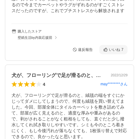
るので今までカーペットやラグがずれるのがすごくストレ
スだったのですが、これでプチストレスから解放されます
購入したストア
壁紙生活by内装応援団
違反報告
いいね
7
犬が、フローリングで足が滑るのと、絨毯…
2022/12/29
4
may********
さん
犬が、フローリングで足が滑るのと、絨毯の端をすぐにか
じってダメにしてしまうので、何度も絨毯を買い替えてま
した。今回、部屋全体にタイルカーペットを敷き詰めてみ
て、部屋が広く見えるのと、適度な厚みや重みがあるの
で、剥がされることがなく粗相をしても、直ぐだと少し撥
水してくれ拭き取りしやすいです。シミも今のところ着き
にくく、もし今後汚れが落ちなくても、1枚張り替えで対応
できるので、良かったなと思います。