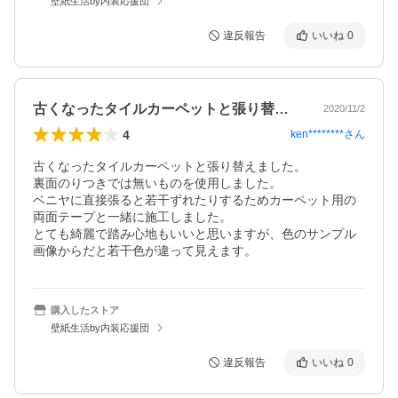
壁紙生活by内装応援団
違反報告
いいね
0
古くなったタイルカーペットと張り替えま…
2020/11/2
4
ken********
さん
古くなったタイルカーペットと張り替えました。

裏面のりつきでは無いものを使用しました。

ベニヤに直接張ると若干ずれたりするためカーペット用の
両面テープと一緒に施工しました。

とても綺麗で踏み心地もいいと思いますが、色のサンプル
画像からだと若干色が違って見えます。
購入したストア
壁紙生活by内装応援団
違反報告
いいね
0