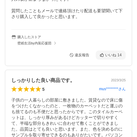
質問したこともメールで連絡頂けたり配送も要望聞いて下
さり購入して良かったと思います。
購入したストア
壁紙生活by内装応援団
違反報告
いいね
14
しっかりした良い商品です。
2023/3/25
5
mus********
さん
子供の一人暮らしの部屋に敷きました。賃貸なので床に傷
をつけたくなかったのと、一枚物のカーペットだと運ぶの
も捨てるのも不便だと思ったからです。このタイルカーペ
ットは、しっかり厚みがあるけどカッターで切りやすく
て、半端な部分もきれいに合わせて敷くことができまし
た。品質はとても良いと思います。また、色を決めるのに
サンプルを取り寄せできるのもありがたいです。パソコン