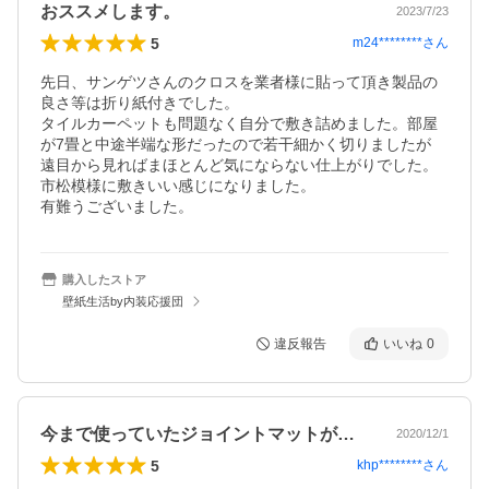
おススメします。
2023/7/23
5
m24********
さん
先日、サンゲツさんのクロスを業者様に貼って頂き製品の
良さ等は折り紙付きでした。

タイルカーペットも問題なく自分で敷き詰めました。部屋
が7畳と中途半端な形だったので若干細かく切りましたが

遠目から見ればまほとんど気にならない仕上がりでした。
市松模様に敷きいい感じになりました。

有難うございました。
購入したストア
壁紙生活by内装応援団
違反報告
いいね
0
今まで使っていたジョイントマットが薄汚…
2020/12/1
5
khp********
さん