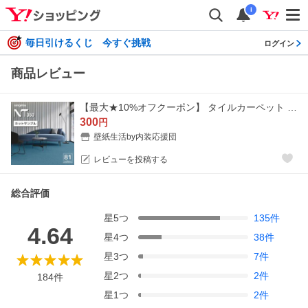
i
毎日引けるくじ 今すぐ挑戦
ログイン
商品レビュー
【最大★10%オフクーポン】 タイルカーペット サンゲツ NT-350 シリーズ 全81色 カットサンプル
300
円
壁紙生活by内装応援団
レビューを投稿する
総合評価
星
5
つ
135
件
4.64
星
4
つ
38
件
星
3
つ
7
件
星
2
つ
2
件
184
件
星
1
つ
2
件