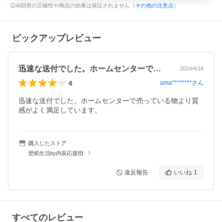
AI回答の正確性や商品の効果は保証されません（
その他の注意点
）
ピックアップレビュー
迅速な送付でした。ホームセンターで売っ…
2024/4/16
4
uma********
さん
迅速な送付でした。ホームセンターで売っている物より質
感がよく満足しています。
購入したストア
壁紙生活by内装応援団
違反報告
いいね
1
すべてのレビュー