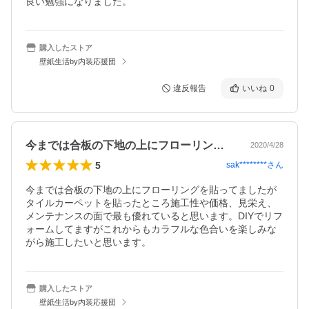
良い勉強になりました。
購入したストア
壁紙生活by内装応援団
違反報告
いいね
0
今までは合板の下地の上にフローリングを…
2020/4/28
5
sak********
さん
今までは合板の下地の上にフローリングを貼ってましたが
タイルカーペットを貼ったところ施工性や価格、見栄え、
メンテナンスの面で最も優れていると思います。DIYでリフ
ォームしてますがこれからもカラフルな色合いを楽しみな
がら施工したいと思います。
購入したストア
壁紙生活by内装応援団