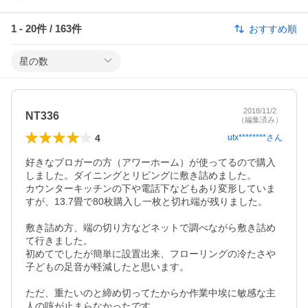
1
-
20
件 /
163
件
おすすめ順
星の数
2018/11/2
NT336
（編集済み）
4
utx********
さん
好きなブロガーの方（アワーホーム）が使ってるので購入
しました。ダイニングとリビングに敷き詰めました。

カウンターキッチンの下や電話下などもあり変形していま
すが、13.7畳で80枚購入し一枚と切れ端が残りました。

敷き詰め方、端の切り方などネットで調べながら敷き詰め
て行きました。

初めてでしたが簡単に設置出来、フローリングの冷たさや
子どもの足音が軽減したと思います。

ただ、重たいのと締め切ってたからか作業中埃に敏感な主
人の咳が止まらなかったです。
