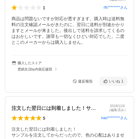
1
rfs********
さん
商品は問題ないですが対応が悪すぎます。購入時は送料無
料の注文確認メールがきたのに、翌日に送料が別途かかり
ますとメールが来ました。後出しで送料を請求してくるの
はおかしいです。謝罪も一切なくひどい対応でした。二度
とこのメーカーからは購入しません。
購入したストア
壁紙生活by内装応援団
違反報告
いいね
1
2018/11/6
注文した翌日には到着しました！サンプル…
（編集済み）
5
nao********
さん
注文した翌日には到着しました！

サンプルを注文してからだったので、色の心配はありませ