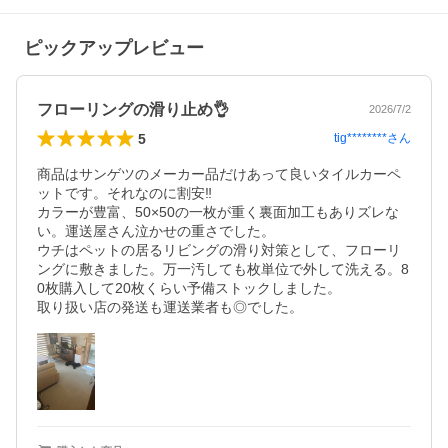
ピックアップレビュー
フローリングの滑り止め👌
2026/7/2
5
tig********
さん
商品はサンゲツのメーカー品だけあって良いタイルカーペ
ットです。それなのに割安‼️

カラーが豊富、50×50の一枚が重く裏面加工もありズレな
い。運送屋さん泣かせの重さでした。

ウチはペットの居るリビングの滑り対策として、フローリ
ングに敷きました。万一汚しても枚単位で外して洗える。8
0枚購入して20枚くらい予備ストックしました。

取り扱い店の発送も運送業者も◎でした。