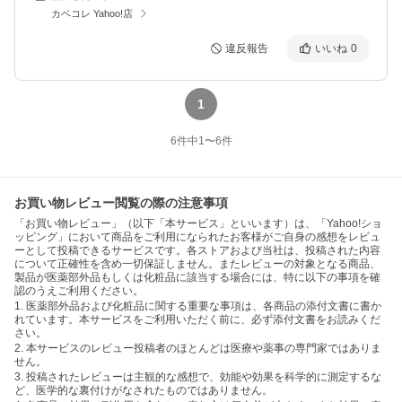
カベコレ Yahoo!店
違反報告
いいね
0
1
6
件中
1
〜
6
件
お買い物レビュー閲覧の際の注意事項
「お買い物レビュー」（以下「本サービス」といいます）は、「Yahoo!ショ
ッピング」において商品をご利用になられたお客様がご自身の感想をレビュ
ーとして投稿できるサービスです。各ストアおよび当社は、投稿された内容
について正確性を含め一切保証しません。またレビューの対象となる商品、
製品が医薬部外品もしくは化粧品に該当する場合には、特に以下の事項を確
認のうえご利用ください。
1. 医薬部外品および化粧品に関する重要な事項は、各商品の添付文書に書か
れています。本サービスをご利用いただく前に、必ず添付文書をお読みくだ
さい。
2. 本サービスのレビュー投稿者のほとんどは医療や薬事の専門家ではありま
せん。
3. 投稿されたレビューは主観的な感想で、効能や効果を科学的に測定するな
ど、医学的な裏付けがなされたものではありません。