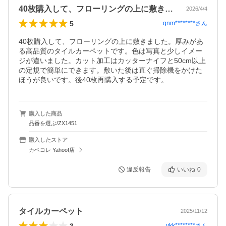
40枚購入して、フローリングの上に敷き…
2026/4/4
5
qnm********
さん
40枚購入して、フローリングの上に敷きました。厚みがあ
る高品質のタイルカーペットです。色は写真と少しイメー
ジが違いました。カット加工はカッターナイフと50cm以上
の定規で簡単にできます。敷いた後は直ぐ掃除機をかけた
ほうが良いです。後40枚再購入する予定です。
購入した商品
品番を選ぶ/ZX1451
購入したストア
カベコレ Yahoo!店
違反報告
いいね
0
タイルカーペット
2025/11/12
3
ykk********
さん