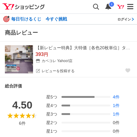
i
毎日引けるくじ 今すぐ挑戦
ログイン
商品レビュー
【新レビュー特典】大特価［各色20枚単位］タイルカーペット サンゲツ 50×50cm 無地 ライン 日本製 防炎 ナイロン ZX 50cm角 ペット 制電 耐候
393
円
カベコレ Yahoo!店
レビューを投稿する
総合評価
星
5
つ
4
件
4.50
星
4
つ
1
件
星
3
つ
1
件
星
2
つ
0
件
6
件
星
1
つ
0
件