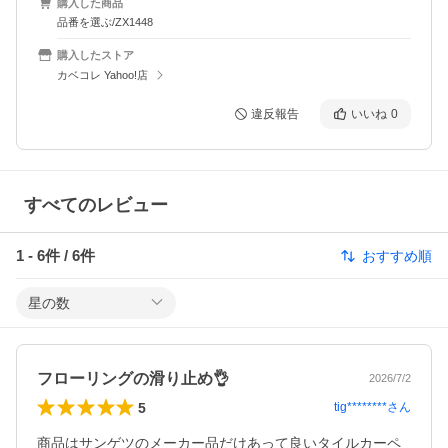
購入した商品
品番を選ぶ/ZX1448
購入したストア
カベコレ Yahoo!店
違反報告
いいね
0
すべてのレビュー
1
-
6
件 /
6
件
おすすめ順
星の数
フローリングの滑り止め👌
2026/7/2
5
tig********
さん
商品はサンゲツのメーカー品だけあって良いタイルカーペ