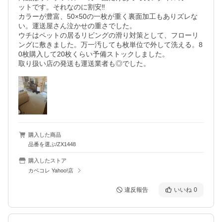
ットです。それなのに割安‼️

カラーが豊富、50×50の一枚が重く裏面加工もありズレな
い。運送屋さん泣かせの重さでした。

ウチはペットの居るリビングの滑り対策として、フローリ
ングに敷きました。万一汚しても枚単位で外して洗える。8
0枚購入して20枚くらい予備ストックしました。

取り扱い店の発送も運送業者も◎でした。
購入した商品
品番を選ぶ/ZX1448
購入したストア
カベコレ Yahoo!店
違反報告
いいね
0