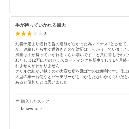
手が持っていかれる風力
3
到着予定より遅れる旨の連絡がなかった為マイナス1とさせてい
が、連絡したらすぐ返答きたので対応はしっかりしていました。
風量は手が持っていかれるくらい凄いです、と共に音もそれに
わたしは12万ほどのガラスコーティングを新車でして1ヶ月
れませんがわかりません

グリルの細かい拭くのが大変な所を飛ばすのは便利です。仕上
大型の車一台使うとバッテリーがもつかもたないかくらいだと思
あると便利だとは思いました
購入したストア
k-havens