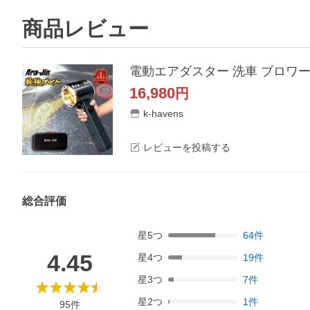
商品レビュー
16,980
円
k-havens
レビューを投稿する
総合評価
星
5
つ
64
件
4.45
星
4
つ
19
件
星
3
つ
7
件
星
2
つ
1
件
95
件