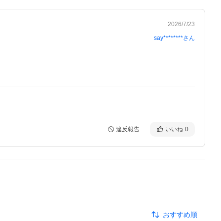
2026/7/23
say********
さん
違反報告
いいね
0
おすすめ順