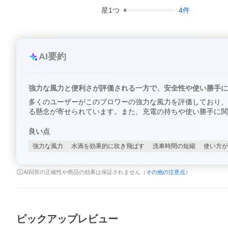
星
1
つ
4
件
AI要約
強力な風力と便利さが評価される一方で、安全性や使い勝手に
多くのユーザーがこのブロワーの強力な風力を評価しており、
る懸念が寄せられています。また、充電の持ちや使い勝手に関
良い点
強力な風力
水滴を効果的に吹き飛ばす
洗車時間の短縮
使い方が
AI回答の正確性や商品の効果は保証されません（
その他の注意点
）
ピックアップレビュー