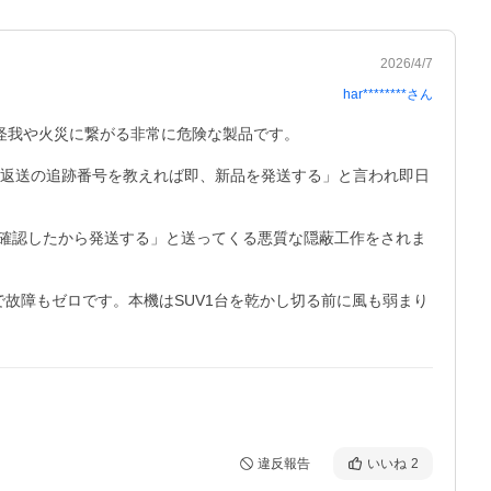
2026/4/7
har********
さん
大怪我や火災に繋がる非常に危険な製品です。

に「返送の追跡番号を教えれば即、新品を発送する」と言われ即日
確認したから発送する」と送ってくる悪質な隠蔽工作をされま
で故障もゼロです。本機はSUV1台を乾かし切る前に風も弱まり
違反報告
いいね
2