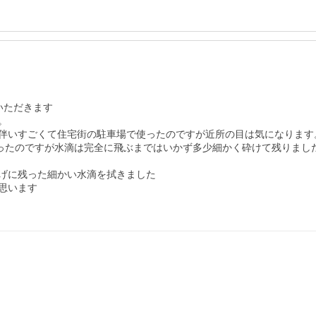
ただきます



伴いすごくて住宅街の駐車場で使ったのですが近所の目は気になります。
経ったのですが水滴は完全に飛ぶまではいかず多少細かく砕けて残りまし
げに残った細かい水滴を拭きました

います
