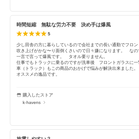
時間短縮 無駄な労力不要 決め手は爆風
5
少し田舎の方に暮らしているので会社までの長い通勤でフロン
吹き上げがかな〜り面倒くさいので日々嫌になります。　なの
一言で言って爆風です。　タオル要りません。

仕事でもトラックに乗るのですが洗車後　フロントガラスに一
車（トラック）もこの商品のおかげで悩みが解決出来ました。

オススメの逸品です。
購入したストア
k-havens
放電しやすい？