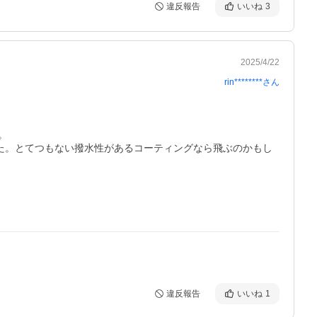
違反報告
いいね
3
2025/4/22
rin********
さん


た。とてつもない撥水性があるコーティングなら飛ぶのかもし
違反報告
いいね
1