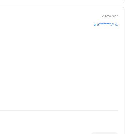
2025/7/27
gro********
さん