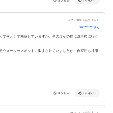
違反報告
いいね
15
2025/10/4
（編集済み）
tuk********
さん
って落として格闘していますが、その度その度に洗車後に行う
るウォータースポットに悩まされていましたが　自家用も社用
違反報告
いいね
12
2026/1/9
（編集済み）