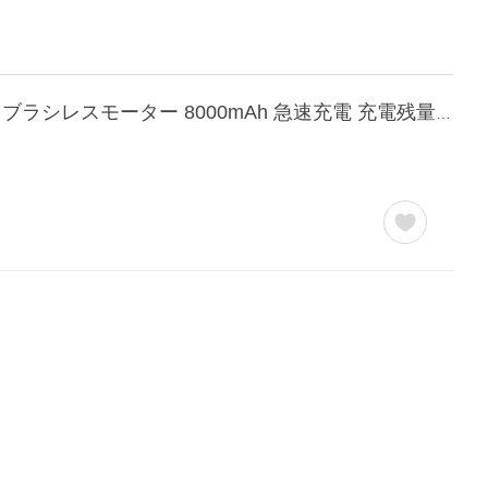
電動エアダスター 洗車 ブロワー ブロアー コードレス 充電式 超強力 暴風 ターボファン ブラシレスモーター 8000mAh 急速充電 充電残量表示 ARAJIN 嵐神