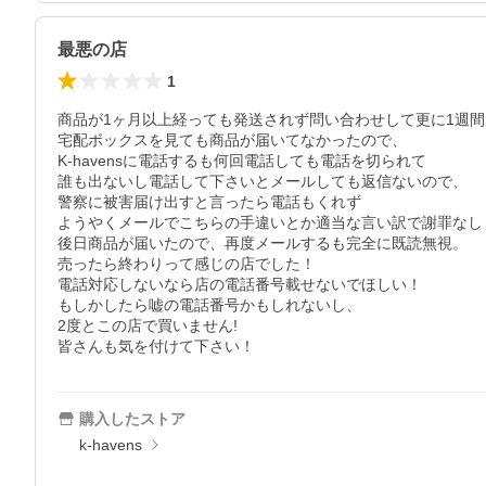
最悪の店
1
商品が1ヶ月以上経っても発送されず問い合わせして更に1週間
宅配ボックスを見ても商品が届いてなかったので、

K-havensに電話するも何回電話しても電話を切られて

誰も出ないし電話して下さいとメールしても返信ないので、

警察に被害届け出すと言ったら電話もくれず

ようやくメールでこちらの手違いとか適当な言い訳で謝罪なし！
後日商品が届いたので、再度メールするも完全に既読無視。

売ったら終わりって感じの店でした！

電話対応しないなら店の電話番号載せないでほしい！

もしかしたら嘘の電話番号かもしれないし、

2度とこの店で買いません!

皆さんも気を付けて下さい！
購入したストア
k-havens