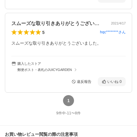
スムーズな取り引きありがとうございまし…
2021/4/17
5
hqc********
さん
スムーズな取り引きありがとうございました。
購入したストア
郵便ポスト・表札のJUICYGARDEN
違反報告
いいね
0
1
9
件中
-11
〜
8
件
お買い物レビュー閲覧の際の注意事項