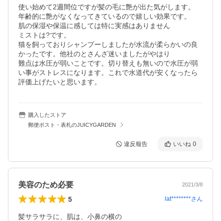
使い始めて2週間位ですが髪の毛に艶が出た気がします。　

年齢的に艶がなくなってきているので嬉しい効果です。

肌の保湿や保温に感しては特に実感はありません

ミストは?です。

猫を飼っておりシャンプーしましたが水流が柔らかいの良
かったです。他社のとさんざ迷いましたがやはり

難点は水圧が弱いことです。切り替えも無いので水圧が弱
い事がストレスになります。これで水道代が安くなったら
評価上げたいと思います。
購入したストア
郵便ポスト・表札のJUICYGARDEN
違反報告
いいね
0
美容のため必要
2021/3/8
5
lat********
さん
髪サラサラに、肌は、小鼻の横の
