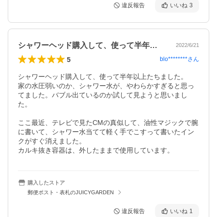
違反報告
いいね
3
シャワーヘッド購入して、使って半年以上…
2022/6/21
5
blo********
さん
シャワーヘッド購入して、使って半年以上たちました。

家の水圧弱いのか、シャワー水が、やわらかすぎると思っ
てました。バブル出ているのか試して見ようと思いまし
た。　

ここ最近、テレビで見たCMの真似して、油性マジックで腕
に書いて、シャワー水当てて軽く手でこすって書いたイン
クがすぐ消えました。

カルキ抜き容器は、外したままで使用しています。
購入したストア
郵便ポスト・表札のJUICYGARDEN
違反報告
いいね
1