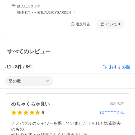
購入したストア
郵便ポスト・表札のJUICYGARDEN
違反報告
いいね
0
すべてのレビュー
-11
-
8
件 /
8
件
おすすめ順
星の数
めちゃくちゃ良い
2024/3/27
5
sto********
さん
ナノバブルのシャワーを探していました！それも塩素除去
のもの。

他社のと迷った結果こちらに決めました。
