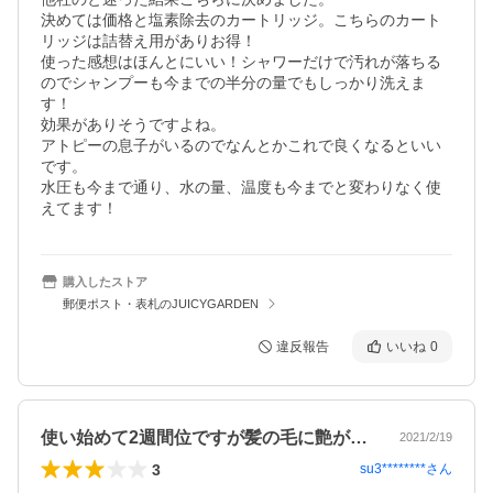
決めては価格と塩素除去のカートリッジ。こちらのカート
リッジは詰替え用がありお得！

使った感想はほんとにいい！シャワーだけで汚れが落ちる
のでシャンプーも今までの半分の量でもしっかり洗えま
す！

効果がありそうですよね。

アトピーの息子がいるのでなんとかこれで良くなるといい
です。

水圧も今まで通り、水の量、温度も今までと変わりなく使
購入したストア
郵便ポスト・表札のJUICYGARDEN
違反報告
いいね
0
使い始めて2週間位ですが髪の毛に艶が出…
2021/2/19
3
su3********
さん