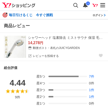
i
毎日引けるくじ 今すぐ挑戦
ログイン
商品レビュー
シャワーヘッド 塩素除去 ミストサウナ 保湿 毛穴汚れ 洗髪 節水 消臭 「ドロップミストナノバブルシャワー ナノフェミラス カートリッジセット」
14,278
円
郵便ポスト・表札のJUICYGARDEN
レビューを投稿する
総合評価
星
5
つ
7
件
4.44
星
4
つ
0
件
星
3
つ
1
件
星
2
つ
1
件
9
件
星
1
つ
0
件