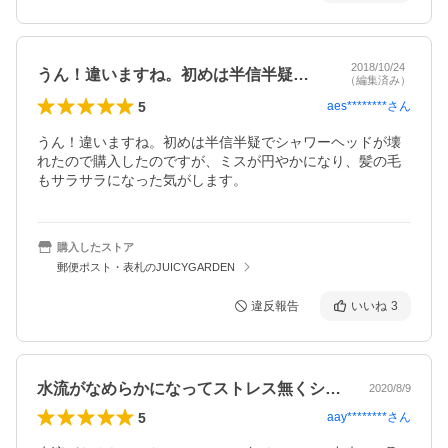
2018/10/24
うん！違いますね。初めは半信半疑でシャ…
（編集済み）
5
aes********
さん
うん！違いますね。初めは半信半疑でシャワーヘッドが壊
れたので購入したのですが、ミスが円やかになり、髪の毛
もサラサラになった気がします。
購入したストア
郵便ポスト・表札のJUICYGARDEN
違反報告
いいね
3
水流がなめらかになってストレス無くシャ…
2020/8/9
5
aay********
さん