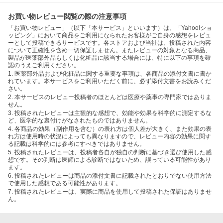
お買い物レビュー閲覧の際の注意事項
「お買い物レビュー」（以下「本サービス」といいます）は、「Yahoo!ショ
ッピング」において商品をご利用になられたお客様がご自身の感想をレビュ
ーとして投稿できるサービスです。各ストアおよび当社は、投稿された内容
について正確性を含め一切保証しません。またレビューの対象となる商品、
製品が医薬部外品もしくは化粧品に該当する場合には、特に以下の事項を確
認のうえご利用ください。
1. 医薬部外品および化粧品に関する重要な事項は、各商品の添付文書に書か
れています。本サービスをご利用いただく前に、必ず添付文書をお読みくだ
さい。
2. 本サービスのレビュー投稿者のほとんどは医療や薬事の専門家ではありま
せん。
3. 投稿されたレビューは主観的な感想で、効能や効果を科学的に測定するな
ど、医学的な裏付けがなされたものではありません。
4. 各商品の効果（副作用を含む）の表れ方は個人差が大きく、また効果の表
れ方は使用時の状況によっても異なりますので、レビュー内容の効果に関す
る記載は科学的には参考にすべきではありません。
5. 投稿されたレビューは、投稿者各自が独自の判断に基づき選び使用した感
想です。その判断は医師による診断ではないため、誤っている可能性があり
ます。
6. 投稿されたレビューは商品の添付文書に記載されたとおりでない使用方法
で使用した感想である可能性があります。
7. 投稿されたレビューは、実際に商品を使用して投稿された保証はありませ
ん。