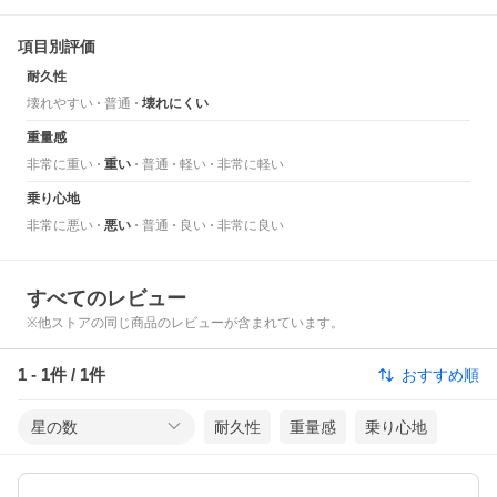
項目別評価
耐久性
壊れやすい
普通
壊れにくい
重量感
非常に重い
重い
普通
軽い
非常に軽い
乗り心地
非常に悪い
悪い
普通
良い
非常に良い
すべてのレビュー
※他ストアの同じ商品のレビューが含まれています。
1
-
1
件 /
1
件
おすすめ順
星の数
耐久性
重量感
乗り心地