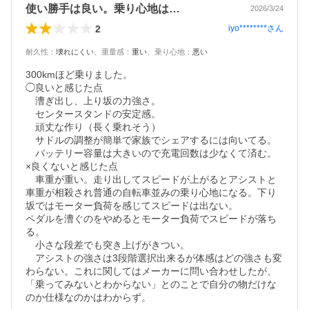
使い勝手は良い。乗り心地は…
2026/3/24
2
iyo********
さん
耐久性
：
壊れにくい
、
重量感
：
重い
、
乗り心地
：
悪い
300kmほど乗りました。

◯良いと感じた点

　漕ぎ出し、上り坂の力強さ。

　センタースタンドの安定感。

　頑丈な作り（長く乗れそう）

　サドルの調整が簡単で家族でシェアするには向いてる。

　バッテリー容量は大きいので充電回数は少なくて済む。

×良くないと感じた点

　車重が重い。走り出してスピードが上がるとアシストと
車重が相殺され普通の自転車並みの乗り心地になる。下り
坂ではモーター負荷を感じてスピードは出ない。

ペダルを漕ぐのをやめるとモーター負荷でスピードが落ち
る。

　小さな段差でも突き上げがきつい。

　アシストの強さは3段階選択出来るが体感はどの強さも変
わらない。これに関してはメーカーに問い合わせしたが、
「乗ってみないとわからない」とのことで自分の物だけな
のか仕様なのかはわからず。
