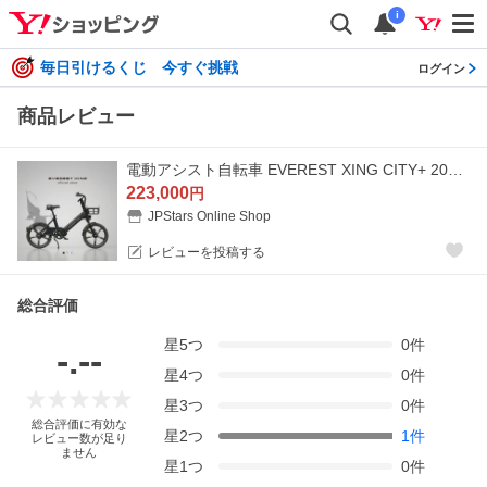
i
毎日引けるくじ 今すぐ挑戦
ログイン
商品レビュー
電動アシスト自転車 EVEREST XING CITY+ 20インチ 電動自転車 自転車 子ども乗せ 通勤 通学 型式認定 取得済 公道可 街乗り リアキャリアプレゼント
223,000
円
JPStars Online Shop
レビューを投稿する
総合評価
星
5
つ
0
件
-.--
星
4
つ
0
件
星
3
つ
0
件
総合評価に有効な
星
2
つ
1
件
レビュー数が足り
ません
星
1
つ
0
件