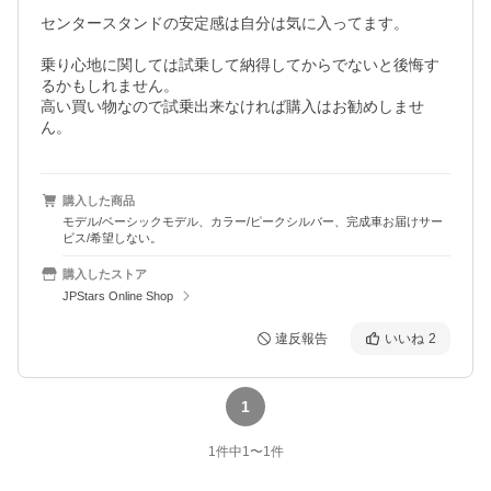
センタースタンドの安定感は自分は気に入ってます。

乗り心地に関しては試乗して納得してからでないと後悔す
るかもしれません。

高い買い物なので試乗出来なければ購入はお勧めしませ
購入した商品
モデル/ベーシックモデル、カラー/ピークシルバー、完成車お届けサー
ビス/希望しない。
購入したストア
JPStars Online Shop
違反報告
いいね
2
1
1
件中
1
〜
1
件