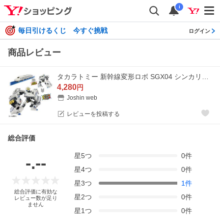
i
毎日引けるくじ 今すぐ挑戦
ログイン
商品レビュー
タカラトミー 新幹線変形ロボ SGX04 シンカリオン N700Aのぞみ アドバンスドモードプラレール 返品種別B
4,280
円
Joshin web
レビューを投稿する
総合評価
星
5
つ
0
件
-.--
星
4
つ
0
件
星
3
つ
1
件
総合評価に有効な
星
2
つ
0
件
レビュー数が足り
ません
星
1
つ
0
件