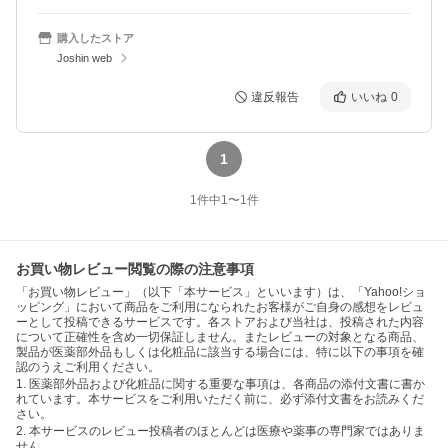
購入したストア
Joshin web
違反報告
いいね
0
1
1
件中
1
〜
1
件
お買い物レビュー閲覧の際の注意事項
「お買い物レビュー」（以下「本サービス」といいます）は、「Yahoo!ショ
ッピング」において商品をご利用になられたお客様がご自身の感想をレビュ
ーとして投稿できるサービスです。各ストアおよび当社は、投稿された内容
について正確性を含め一切保証しません。またレビューの対象となる商品、
製品が医薬部外品もしくは化粧品に該当する場合には、特に以下の事項を確
認のうえご利用ください。
1. 医薬部外品および化粧品に関する重要な事項は、各商品の添付文書に書か
れています。本サービスをご利用いただく前に、必ず添付文書をお読みくだ
さい。
2. 本サービスのレビュー投稿者のほとんどは医療や薬事の専門家ではありま
せん。