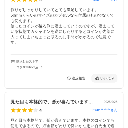
作りがしっかりしていてとても満足しています。

50mmくらいのサイズのカプセルなら付属のものでなくて
も使えます。

使ったコインが後ろ側に溜まっていくのですが、溜まって
いる状態でガシャポンを逆にしたりするとコインが内部に
入ってしまいちょっと取るのに手間がかかるので注意で
す。
購入したストア
コジマYahoo!店
違反報告
いいね
9
見た目も本格的で、孫が喜んでいます。本…
2025/9/28
4
bwa********
さん
見た目も本格的で、孫が喜んでいます。本物のコインでも
使用できるので、貯金箱がわりで良いかな思い百円玉で遊