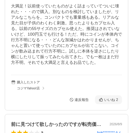
大満足！以前使っていたものがよく詰まっていてついに壊
れた・・・ので購入。別なものを検討していましたが、リ
アルなこちらを。コンパクトでも重量感もある。リアルな
見た目が子供のわくわく刺激。思ったよりもカプセル入
る。以前の55サイズのカプセル使えた。推奨はされていな
いけど、100円玉でも行ける！ただ、時にコインが本体内で
行方不明になる・・・どんな加減かはわかりませんが、ち
ゃんと置いて使っていたのにカプセルが出てこない。コイ
ンが飲み込まれて行方不明に。試しに本体を逆さにしたり
横にしたりして振ってみたら出てきた。でも一枚はまだ行
方不明。それでも大満足と言えるお品でした。
購入したストア
コジマYahoo!店
違反報告
いいね
2
前に見つけて欲しかったのですが転売価格…
2026/8/9
3
hok********
さん