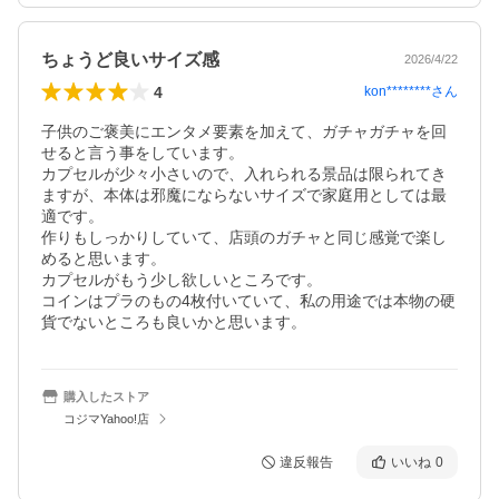
ちょうど良いサイズ感
2026/4/22
4
kon********
さん
子供のご褒美にエンタメ要素を加えて、ガチャガチャを回
せると言う事をしています。

カプセルが少々小さいので、入れられる景品は限られてき
ますが、本体は邪魔にならないサイズで家庭用としては最
適です。

作りもしっかりしていて、店頭のガチャと同じ感覚で楽し
めると思います。

カプセルがもう少し欲しいところです。

コインはプラのもの4枚付いていて、私の用途では本物の硬
貨でないところも良いかと思います。
購入したストア
コジマYahoo!店
違反報告
いいね
0