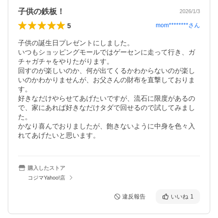
子供の鉄板！
2026/1/3
5
mom********
さん
子供の誕生日プレゼントにしました。

いつもショッピングモールではゲーセンに走って行き、ガ
チャガチャをやりたがります。

回すのが楽しいのか、何が出てくるかわからないのが楽し
いのかわかりませんが、お父さんの財布を直撃しておりま
す。

好きなだけやらせてあげたいですが、流石に限度があるの
で、家にあれば好きなだけタダで回せるので試してみまし
た。

かなり喜んでおりましたが、飽きないように中身を色々入
れてあげたいと思います。
購入したストア
コジマYahoo!店
違反報告
いいね
1