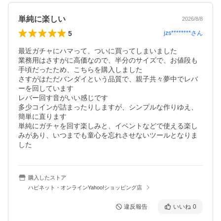
単純に楽しい
2026/8/8
5
jzs********
さん
最近ガチャにハマって、ついに買ってしまいました

業務用はさすがに高価なので、半分のサイズで、お値段も
手頃だったため、こちらを購入しました

さすがはただバンダイという品質で、親子共々夢中でレバ
ーを回しています

レバー回す音がいい感じです

多少コインが詰まったりしますが、シンプルな作りゆえ、
簡単に直ります

単純にガチャを回す楽しみと、イベントなどで使える楽し
みがあり、いつまでも童心を忘れさせないツールとなりま
した
購入したストア
ハピネット・オンラインYahoo!ショッピング店
違反報告
いいね
0