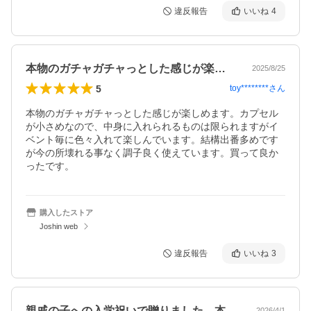
違反報告
いいね
4
本物のガチャガチャっとした感じが楽しめ…
2025/8/25
5
toy********
さん
本物のガチャガチャっとした感じが楽しめます。カプセル
が小さめなので、中身に入れられるものは限られますがイ
ベント毎に色々入れて楽しんでいます。結構出番多めです
が今の所壊れる事なく調子良く使えています。買って良か
ったです。
購入したストア
Joshin web
違反報告
いいね
3
親戚の子への入学祝いで贈りました。本物…
2026/4/1