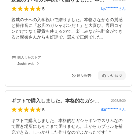
5
bjc********
さん
親戚の子への入学祝いで贈りました。本物さながらの質感
と操作音に「お店のガシャポンだ！」と大喜び。専用コイ
ンだけでなく硬貨も使えるので、楽しみながら貯金ができ
ると親御さんからも好評で、選んで正解でした。
購入したストア
Joshin web
違反報告
いいね
0
ギフトで購入しました。本格的なガシャポ…
2025/5/30
5
iku********
さん
ギフトで購入しました。本格的なガシャポンでスリムなの
で置き場所にもそこまで困りません。上からカプセルを補
充できる、しっかりした作りなのでよかったです^ ^