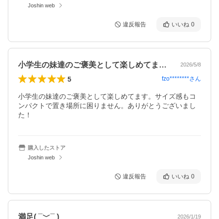
Joshin web
違反報告
いいね
0
小学生の妹達のご褒美として楽しめてます…
2026/5/8
5
fzo********
さん
小学生の妹達のご褒美として楽しめてます。サイズ感もコ
ンパクトで置き場所に困りません。ありがとうございまし
た！
購入したストア
Joshin web
違反報告
いいね
0
満足( ¯﹀¯ )
2026/1/19