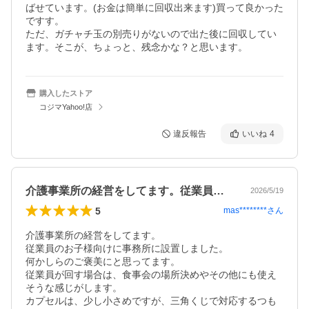
ばせています。(お金は簡単に回収出来ます)買って良かった
ですす。

ただ、ガチャチ玉の別売りがないので出た後に回収してい
ます。そこが、ちょっと、残念かな？と思います。
購入したストア
コジマYahoo!店
違反報告
いいね
4
介護事業所の経営をしてます。従業員のお…
2026/5/19
5
mas********
さん
介護事業所の経営をしてます。

従業員のお子様向けに事務所に設置しました。

何かしらのご褒美にと思ってます。

従業員が回す場合は、食事会の場所決めやその他にも使え
そうな感じがします。

カプセルは、少し小さめですが、三角くじで対応するつも