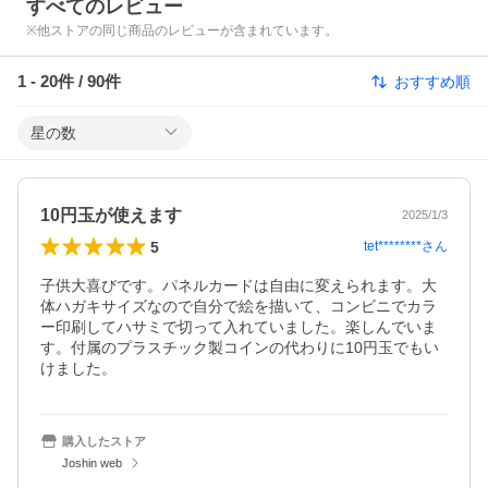
すべてのレビュー
※他ストアの同じ商品のレビューが含まれています。
1
-
20
件 /
90
件
おすすめ順
星の数
10円玉が使えます
2025/1/3
5
tet********
さん
子供大喜びです。パネルカードは自由に変えられます。大
体ハガキサイズなので自分で絵を描いて、コンビニでカラ
ー印刷してハサミで切って入れていました。楽しんでいま
す。付属のプラスチック製コインの代わりに10円玉でもい
けました。
購入したストア
Joshin web