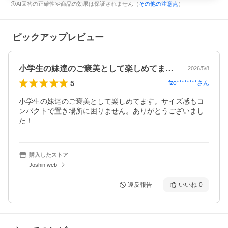
AI回答の正確性や商品の効果は保証されません（
その他の注意点
）
ピックアップレビュー
小学生の妹達のご褒美として楽しめてます…
2026/5/8
5
fzo********
さん
小学生の妹達のご褒美として楽しめてます。サイズ感もコ
ンパクトで置き場所に困りません。ありがとうございまし
た！
購入したストア
Joshin web
違反報告
いいね
0