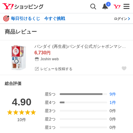
i
毎日引けるくじ 今すぐ挑戦
ログイン
商品レビュー
バンダイ (再生産)バンダイ公式ガシャポンマシントライ 返品種別B
6,730
円
Joshin web
レビューを投稿する
総合評価
星
5
つ
9
件
4.90
星
4
つ
1
件
星
3
つ
0
件
星
2
つ
0
件
10
件
星
1
つ
0
件