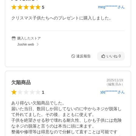
5
meg********
さん
クリスマス子供たちへのプレゼントに購入しました。
購入したストア
Joshin web
違反報告
いいね
0
2025/11/19
欠陥商品
（編集済み）
1
yjq********
さん
あり得ない欠陥商品でした。

届いた当日、数回しか回してないのに中からネジが脱落し
て外れてました。その後、まともに使えず。

子供を絶望させる秒で壊れる耐久性、しかも子供には危険
なネジの脱落と言うのは本当に頭に来ます。

整備や修理等は得意なので分解して直すことは可能です