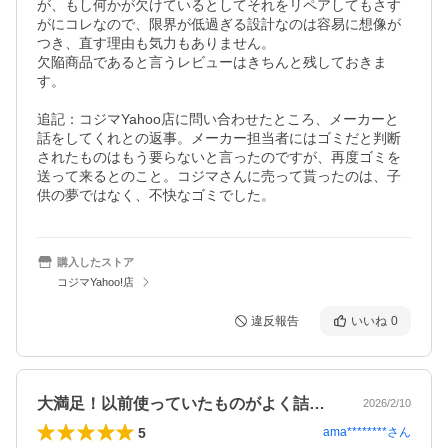
が、もし何かが欠けているとしてそれをリペアしてもさす
がにコレなので、限界が低過ぎる設計なのは容易に想像が
つき、直す理由も気力もありません。

欠陥商品であると言うレビューはきちんと残しておきま
す。

追記：コジマYahoo店に問い合わせたところ、メーカーと
話をしてくれとの返事。メーカー担当者にはゴミだと判断
されたものはもう要らないと言ったのですが、再度ゴミを
送って来るとのこと。コジマさんに売って貰ったのは、子
供の夢ではなく、不快なゴミでした。
購入したストア
コジマYahoo!店
違反報告
いいね
0
大満足！以前使っていたものがよく詰まっ…
2026/2/10
5
ama********
さん