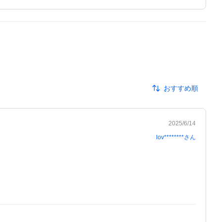
おすすめ順
2025/6/14
lov********
さん