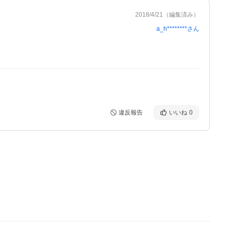
2018/4/21
（編集済み）
a_h********
さん
違反報告
いいね
0