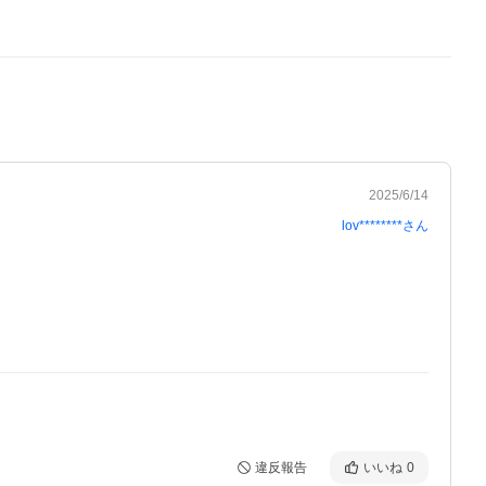
2025/6/14
lov********
さん
違反報告
いいね
0