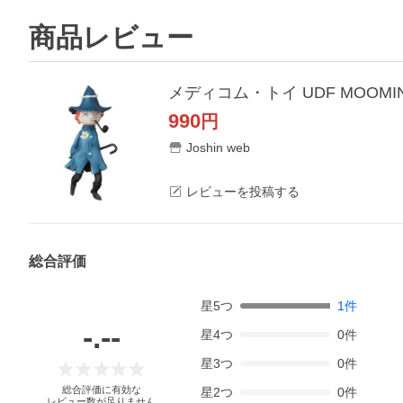
商品レビュー
メディコム・トイ UDF MOOM
990
円
Joshin web
レビューを投稿する
総合評価
星
5
つ
1
件
-.--
星
4
つ
0
件
星
3
つ
0
件
総合評価に有効な
星
2
つ
0
件
レビュー数が足りません