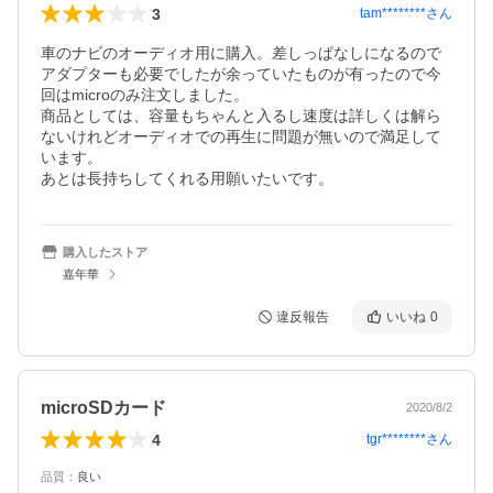
3
tam********
さん
車のナビのオーディオ用に購入。差しっぱなしになるので
アダプターも必要でしたが余っていたものが有ったので今
回はmicroのみ注文しました。

商品としては、容量もちゃんと入るし速度は詳しくは解ら
ないけれどオーディオでの再生に問題が無いので満足して
います。

あとは長持ちしてくれる用願いたいです。
購入したストア
嘉年華
違反報告
いいね
0
microSDカード
2020/8/2
4
tgr********
さん
品質
：
良い