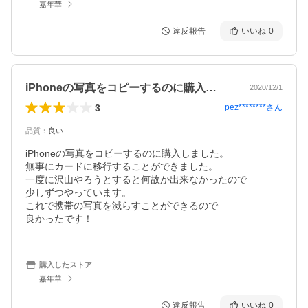
嘉年華
違反報告
いいね
0
iPhoneの写真をコピーするのに購入…
2020/12/1
3
pez********
さん
品質
：
良い
iPhoneの写真をコピーするのに購入しました。

無事にカードに移行することができました。

一度に沢山やろうとすると何故か出来なかったので

少しずつやっています。

これで携帯の写真を減らすことができるので

良かったです！
購入したストア
嘉年華
違反報告
いいね
0