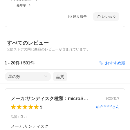
嘉年華
違反報告
いいね
0
すべてのレビュー
※他ストアの同じ商品のレビューが含まれています。
1
-
20
件 /
501
件
おすすめ順
星の数
品質
メーカ:サンディスク種類：microS…
2020/11/7
5
xjo********
さん
品質
：
良い
メーカ:サンディスク
