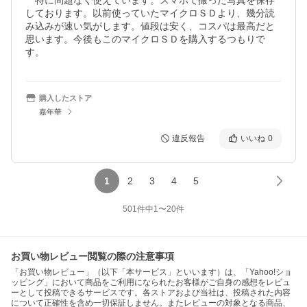
　特に問題なく使えています。スマホで撮った写真を保存
しております。以前使っていたマイクロＳＤより、幾分読
み込みが速い気がします。値段は安く、コスパは最高だと
思います。今後もこのマイクロＳＤを購入するつもりで
す。
購入したストア
嘉年華
違反報告
いいね
0
1
2
3
4
5
501
件中
1
〜
20
件
お買い物レビュー閲覧の際の注意事項
「お買い物レビュー」（以下「本サービス」といいます）は、「Yahoo!ショ
ッピング」において商品をご利用になられたお客様がご自身の感想をレビュ
ーとして投稿できるサービスです。各ストアおよび当社は、投稿された内容
について正確性を含め一切保証しません。またレビューの対象となる商品、