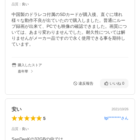
品質
：
良い
中国製のドラレコ付属のSDカードが購入後、直ぐに壊れ
様々な動作不良が出ていたので購入しました。普通にルー
プ録画が出来て、PCでも映像の確認できました。画質につ
いては、あまり変わりませんでした。耐久性については解
りませんがメーカー品ですので永く使用できる事を期待し
ています。
購入したストア
嘉年華
違反報告
いいね
0
安い
2021/10/26
5
tgi********
さん
品質
：
良い
SanDesKの32GBの中では
