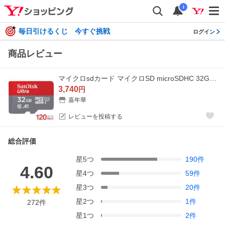
i
毎日引けるくじ 今すぐ挑戦
ログイン
商品レビュー
マイクロsdカード マイクロSD microSDHC 32GB SanDiskサンディスク Ultra 120MB/秒 A1対応 UHS-I U1 SDSQUA4-032G-GN6MN 並行輸入品SA3308QUA4-32NA
3,740
円
嘉年華
レビューを投稿する
総合評価
星
5
つ
190
件
4.60
星
4
つ
59
件
星
3
つ
20
件
星
2
つ
1
件
272
件
星
1
つ
2
件