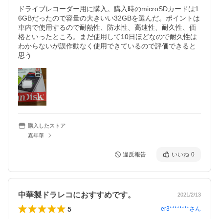
ドライブレコーダー用に購入。購入時のmicroSDカードは1
6GBだったので容量の大きいい32GBを選んだ。ポイントは
車内で使用するので耐熱性、防水性、高速性、耐久性、価
格といったところ。まだ使用して10日ほどなので耐久性は
わからないが誤作動なく使用できているので評価できると
思う
購入したストア
嘉年華
違反報告
いいね
0
中華製ドラレコにおすすめです。
2021/2/13
5
er3********
さん