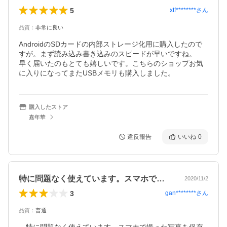
5
xtf********
さん
品質
：
非常に良い
AndroidのSDカードの内部ストレージ化用に購入したので
すが。まず読み込み書き込みのスピードが早いですね。

早く届いたのもとても嬉しいです。こちらのショップお気
に入りになってまたUSBメモリも購入しました。
購入したストア
嘉年華
違反報告
いいね
0
特に問題なく使えています。スマホで撮っ…
2020/11/2
3
gan********
さん
品質
：
普通