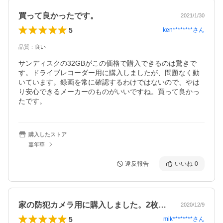
買って良かったです。
2021/1/30
5
ken********
さん
品質
：
良い
サンディスクの32GBがこの価格で購入できるのは驚きで
す。ドライブレコーダー用に購入しましたが、問題なく動
いています。録画を常に確認するわけではないので、やは
り安心できるメーカーのものがいいですね。買って良かっ
たです。
購入したストア
嘉年華
違反報告
いいね
0
家の防犯カメラ用に購入しました。2枚購…
2020/12/9
5
mik********
さん