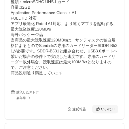
種類：microSDHC UHS-I カード

容量:32GB

Application Performance Class ：A1

FULL HD 対応

アプリ最適化 Rated A1対応、より速くアプリを起動する。

最大読込速度120MB/s　

海外パッケージ品

当商品の最大読取速度120MB/sは、サンディスクの独自規
格によるものでSandiskの専用のカードリーダーSDDR-B53
1が必要です。SDDR-B531と組み合わせ、USB3.0ポートへ
繋いだ場合の条件下で実現した速度です。専用のカードリ
ーダー以外場合、読取速度は最大100MB/sとなりますの
で、ご注意ください。

商品説明通り満足しています
購入したストア
嘉年華
違反報告
いいね
0