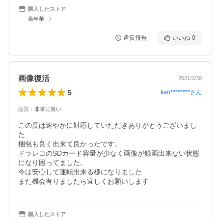
購入したストア
嘉年華
違反報告
いいね
0
画像復活
2021/1/30
5
kao********
さん
品質
：
非常に良い
この度は速やかに対応していただきありがとうございまし
た

梱包も良く出来て良かったです。

ドラレコのSDカード容量が少なく画像が録画出来ない状態
になり困ってました。

今は安心して運転出来る様になりました

また機会有りましたら宜しくお願いします
購入したストア