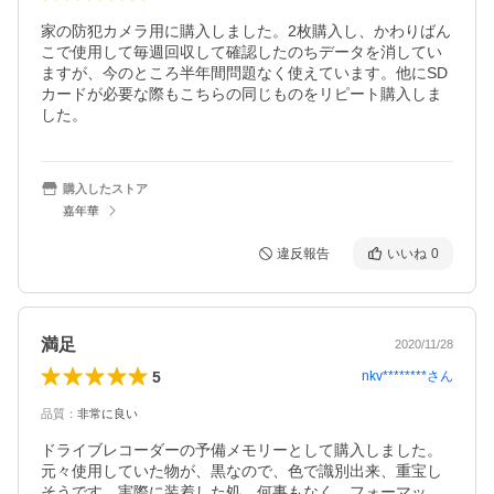
家の防犯カメラ用に購入しました。2枚購入し、かわりばん
こで使用して毎週回収して確認したのちデータを消してい
ますが、今のところ半年間問題なく使えています。他にSD
カードが必要な際もこちらの同じものをリピート購入しま
した。
購入したストア
嘉年華
違反報告
いいね
0
満足
2020/11/28
5
nkv********
さん
品質
：
非常に良い
ドライブレコーダーの予備メモリーとして購入しました。
元々使用していた物が、黒なので、色で識別出来、重宝し
そうです。実際に装着した処、何事もなく、フォーマッ