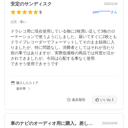
安定のサンディスク
2020/11/6
5
yam********
さん
品質
：
良い
ドラレコ用に現在使用している物に2枚買い足して3枚のロ
ーテーションで使うようにしました。届いてすぐに2枚とも
ドライブレコーダーでフォーマットしてそのまま録画に入
りましたが、特に問題なし。消費者としてはそれが当たり
前の事ではありますが、実際低価格の商品では何度か泣か
されてきましたが、今回は心配する事なく使用.

できそう使用できそうです
購入したストア
嘉年華
違反報告
いいね
1
車のナビのオーディオ用に購入。差しっぱ…
2020/10/30