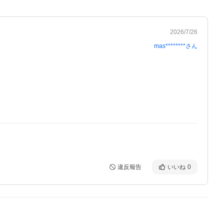
2026/7/26
mas********
さん
違反報告
いいね
0