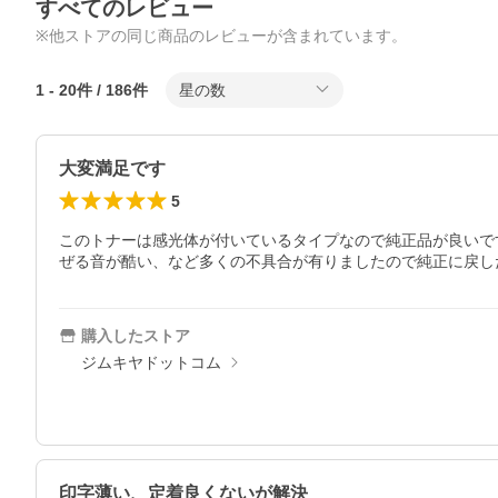
すべてのレビュー
※他ストアの同じ商品のレビューが含まれています。
1
-
20
件 /
186
件
星の数
大変満足です
5
このトナーは感光体が付いているタイプなので純正品が良いで
ぜる音が酷い、など多くの不具合が有りましたので純正に戻し
購入したストア
ジムキヤドットコム
印字薄い、定着良くないが解決