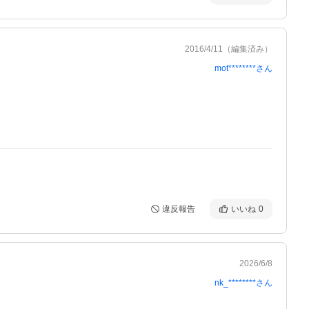
2016/4/11
（編集済み）
mot********
さん
違反報告
いいね
0
2026/6/8
nk_********
さん