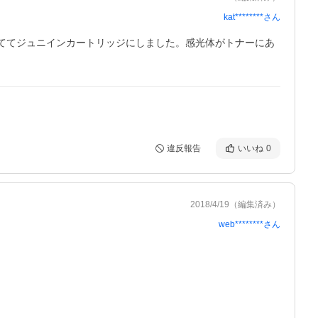
kat********
さん
捨ててジュニインカートリッジにしました。感光体がトナーにあ
違反報告
いいね
0
2018/4/19
（編集済み）
web********
さん