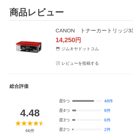
商品レビュー
CANON トナーカートリッジ337V
14,250
円
ジムキヤドットコム
レビューを投稿する
総合評価
星
5
つ
48
件
4.48
星
4
つ
8
件
星
3
つ
6
件
星
2
つ
2
件
66
件