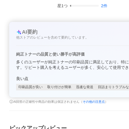
星
1
つ
2
件
AI要約
他ストアのレビューを含めて要約しています。
純正トナーの品質と使い勝手が高評価
多くのユーザーが純正トナーの印刷品質に満足しており、特に
す。リピート購入を考えるユーザーが多く、安心して使用でき
良い点
印刷品質が良い
取り付けが簡単
迅速な発送
目詰まりトラブルな
AI回答の正確性や商品の効果は保証されません（
その他の注意点
）
ピックアップレビュー