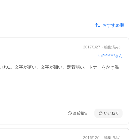
おすすめ順
2017/1/27
（編集済み）
kat********
さん
ません。文字が薄い、文字が細い、定着弱い、トナーをかき混
違反報告
いいね
0
2016/12/1
（編集済み）