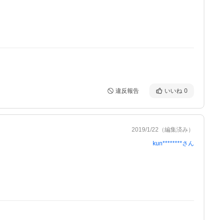
違反報告
いいね
0
2019/1/22
（編集済み）
kun********
さん