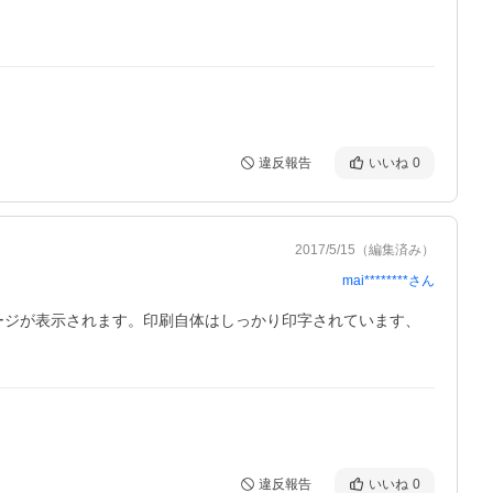
違反報告
いいね
0
2017/5/15
（編集済み）
mai********
さん
セージが表示されます。印刷自体はしっかり印字されています、
違反報告
いいね
0