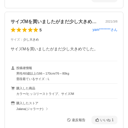
サイズMを買いましたがまだ少し大きめで…
2021/3/8
5
yam********
さん
サイズ
：
少し大きめ
サイズMを買いましたがまだ少し大きめでした。
投稿者情報
男性/60歳以上/166～170cm/76～80kg
普段着ているサイズ：L
購入した商品
カラー/ヒッコリーストライプ、サイズ/M
購入したストア
Jalana(ジャラーナ)
違反報告
いいね
1