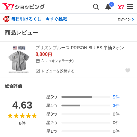
i
毎日引けるくじ 今すぐ挑戦
ログイン
商品レビュー
プリズンブルース PRISON BLUES 半袖 8オンス ヒッコリーストライプ ワークシャツ アメリカ製 米国製 HICKORY STRIPE WORK SHIRT
8,800
円
Jalana(ジャラーナ)
レビューを投稿する
総合評価
星
5
つ
5
件
4.63
星
4
つ
3
件
星
3
つ
0
件
星
2
つ
0
件
8
件
星
1
つ
0
件