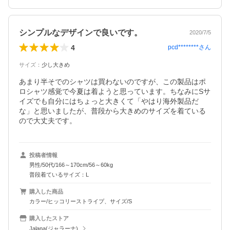
シンプルなデザインで良いです。
2020/7/5
4
pcd********
さん
サイズ
：
少し大きめ
あまり半そでのシャツは買わないのですが、この製品はポ
ロシャツ感覚で今夏は着ようと思っています。ちなみにSサ
イズでも自分にはちょっと大きくて「やはり海外製品だ
な」と思いましたが、普段から大きめのサイズを着ている
ので大丈夫です。
投稿者情報
男性/50代/166～170cm/56～60kg
普段着ているサイズ：L
購入した商品
カラー/ヒッコリーストライプ、サイズ/S
購入したストア
Jalana(ジャラーナ)