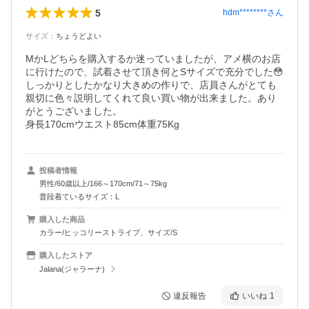
5
hdm********
さん
サイズ
：
ちょうどよい
MかLどちらを購入するか迷っていましたが、アメ横のお店
に行けたので、試着させて頂き何とSサイズで充分でした😳
しっかりとしたかなり大きめの作りで、店員さんがとても
親切に色々説明してくれて良い買い物が出来ました。あり
がとうございました。

身長170cmウエスト85cm体重75Kg
投稿者情報
男性/60歳以上/166～170cm/71～75kg
普段着ているサイズ：L
購入した商品
カラー/ヒッコリーストライプ、サイズ/S
購入したストア
Jalana(ジャラーナ)
違反報告
いいね
1