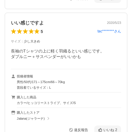
いい感じですよ
2020/5/23
5
tac********
さん
サイズ
：
少し大きめ
長袖のTシャツの上に軽く羽織るといい感じです。

ダブルニー＋サスペンダーがいいかも
投稿者情報
男性/50代/171～175cm/66～70kg
普段着ているサイズ：L
購入した商品
カラー/ヒッコリーストライプ、サイズ/S
購入したストア
Jalana(ジャラーナ)
違反報告
いいね
2