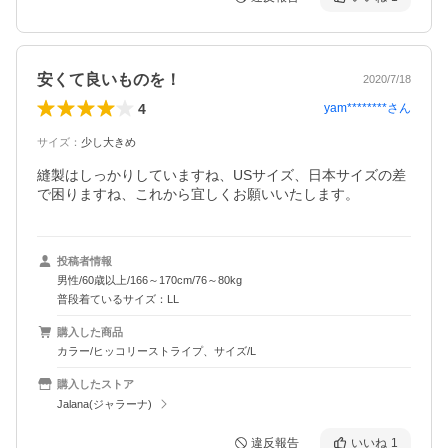
安くて良いものを！
2020/7/18
4
yam********
さん
サイズ
：
少し大きめ
縫製はしっかりしていますね、USサイズ、日本サイズの差
で困りますね、これから宜しくお願いいたします。
投稿者情報
男性/60歳以上/166～170cm/76～80kg
普段着ているサイズ：LL
購入した商品
カラー/ヒッコリーストライプ、サイズ/L
購入したストア
Jalana(ジャラーナ)
違反報告
いいね
1