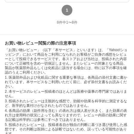
1
8
件中
1
〜
8
件
お買い物レビュー閲覧の際の注意事項
「お買い物レビュー」（以下「本サービス」といいます）は、「Yahoo!ショ
ッピング」において商品をご利用になられたお客様がご自身の感想をレビュ
ーとして投稿できるサービスです。各ストアおよび当社は、投稿された内容
について正確性を含め一切保証しません。またレビューの対象となる商品、
製品が医薬部外品もしくは化粧品に該当する場合には、特に以下の事項を確
認のうえご利用ください。
1. 医薬部外品および化粧品に関する重要な事項は、各商品の添付文書に書か
れています。本サービスをご利用いただく前に、必ず添付文書をお読みくだ
さい。
2. 本サービスのレビュー投稿者のほとんどは医療や薬事の専門家ではありま
せん。
3. 投稿されたレビューは主観的な感想で、効能や効果を科学的に測定するな
ど、医学的な裏付けがなされたものではありません。
4. 各商品の効果（副作用を含む）の表れ方は個人差が大きく、また効果の表
れ方は使用時の状況によっても異なりますので、レビュー内容の効果に関す
る記載は科学的には参考にすべきではありません。
5. 投稿されたレビューは、投稿者各自が独自の判断に基づき選び使用した感
想です。その判断は医師による診断ではないため、誤っている可能性があり
ます。