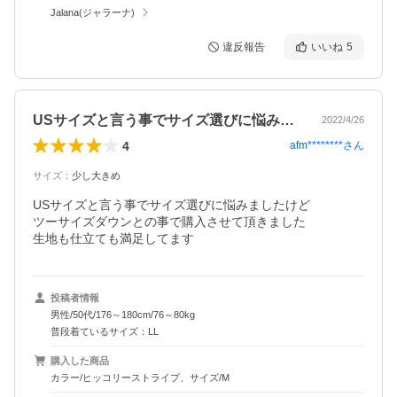
Jalana(ジャラーナ)
違反報告
いいね
5
USサイズと言う事でサイズ選びに悩みま…
2022/4/26
4
afm********
さん
サイズ
：
少し大きめ
USサイズと言う事でサイズ選びに悩みましたけど

ツーサイズダウンとの事で購入させて頂きました

生地も仕立ても満足してます
投稿者情報
男性/50代/176～180cm/76～80kg
普段着ているサイズ：LL
購入した商品
カラー/ヒッコリーストライプ、サイズ/M