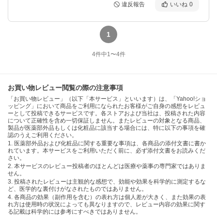
違反報告
いいね
0
1
4
件中
1
〜
4
件
お買い物レビュー閲覧の際の注意事項
「お買い物レビュー」（以下「本サービス」といいます）は、「Yahoo!ショ
ッピング」において商品をご利用になられたお客様がご自身の感想をレビュ
ーとして投稿できるサービスです。各ストアおよび当社は、投稿された内容
について正確性を含め一切保証しません。またレビューの対象となる商品、
製品が医薬部外品もしくは化粧品に該当する場合には、特に以下の事項を確
認のうえご利用ください。
1. 医薬部外品および化粧品に関する重要な事項は、各商品の添付文書に書か
れています。本サービスをご利用いただく前に、必ず添付文書をお読みくだ
さい。
2. 本サービスのレビュー投稿者のほとんどは医療や薬事の専門家ではありま
せん。
3. 投稿されたレビューは主観的な感想で、効能や効果を科学的に測定するな
ど、医学的な裏付けがなされたものではありません。
4. 各商品の効果（副作用を含む）の表れ方は個人差が大きく、また効果の表
れ方は使用時の状況によっても異なりますので、レビュー内容の効果に関す
る記載は科学的には参考にすべきではありません。