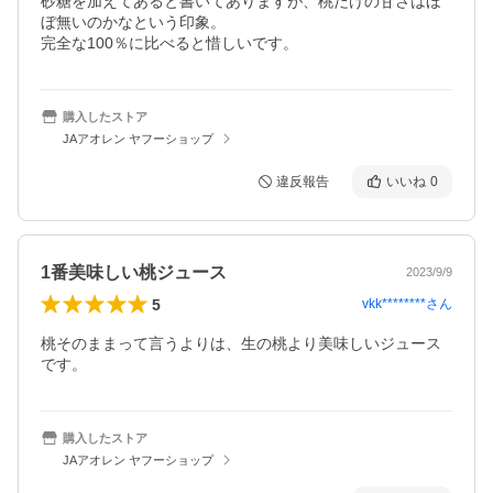
砂糖を加えてあると書いてありますが、桃だけの甘さはほ
ぼ無いのかなという印象。

完全な100％に比べると惜しいです。
購入したストア
JAアオレン ヤフーショップ
違反報告
いいね
0
1番美味しい桃ジュース
2023/9/9
5
vkk********
さん
桃そのままって言うよりは、生の桃より美味しいジュース
です。
購入したストア
JAアオレン ヤフーショップ