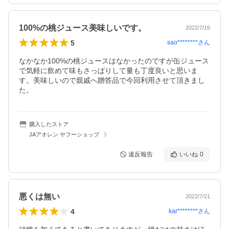
100%の桃ジュース美味しいです。
2022/7/16
5
sao********
さん
なかなか100%の桃ジュースはなかったのですが缶ジュース
で気軽に飲めて味もさっぱりして量も丁度良いと思いま
す。美味しいので親戚へ贈答品で今回利用させて頂きまし
た。
購入したストア
JAアオレン ヤフーショップ
違反報告
いいね
0
悪くは無い
2022/7/21
4
kar********
さん