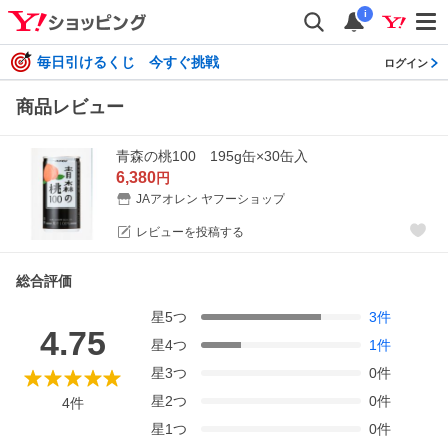
i
毎日引けるくじ 今すぐ挑戦
ログイン
商品レビュー
青森の桃100 195g缶×30缶入
6,380
円
JAアオレン ヤフーショップ
レビューを投稿する
総合評価
星
5
つ
3
件
4.75
星
4
つ
1
件
星
3
つ
0
件
星
2
つ
0
件
4
件
星
1
つ
0
件