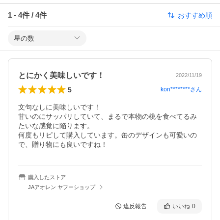
1
-
4
件 /
4
件
おすすめ順
星の数
とにかく美味しいです！
2022/11/19
5
kon********
さん
文句なしに美味しいです！

甘いのにサッパリしていて、まるで本物の桃を食べてるみ
たいな感覚に陥ります。

何度もリピして購入しています。缶のデザインも可愛いの
で、贈り物にも良いですね！
購入したストア
JAアオレン ヤフーショップ
違反報告
いいね
0