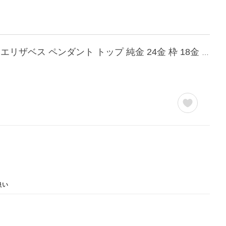
2024年 限定 コイン ネコ キャット CAT COIN ブリティッシュショートヘア オシャレ 猫 エリザベス ペンダント トップ 純金 24金 枠 18金 k18 18k 1/25 オンス
良い