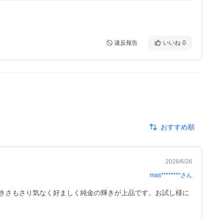
違反報告
いいね
0
おすすめ順
2026/6/26
mas********
さん
きさもさり気なく好ましく純金の輝きが上品です。お試し様に