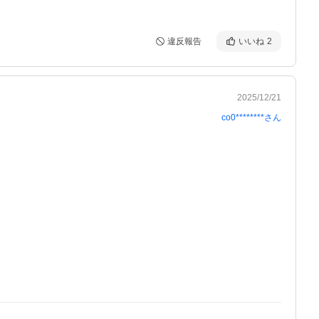
違反報告
いいね
2
2025/12/21
co0********
さん