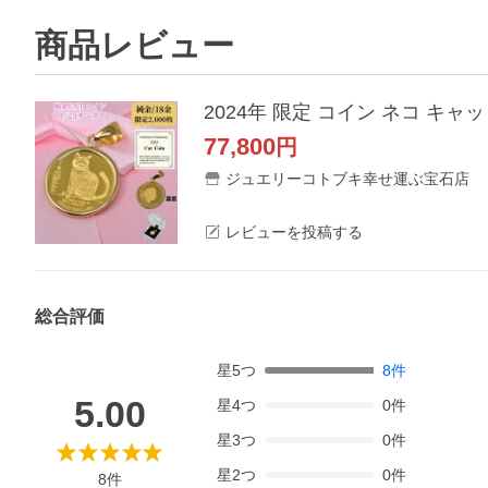
商品レビュー
77,800
円
ジュエリーコトブキ幸せ運ぶ宝石店
レビューを投稿する
総合評価
星
5
つ
8
件
5.00
星
4
つ
0
件
星
3
つ
0
件
星
2
つ
0
件
8
件