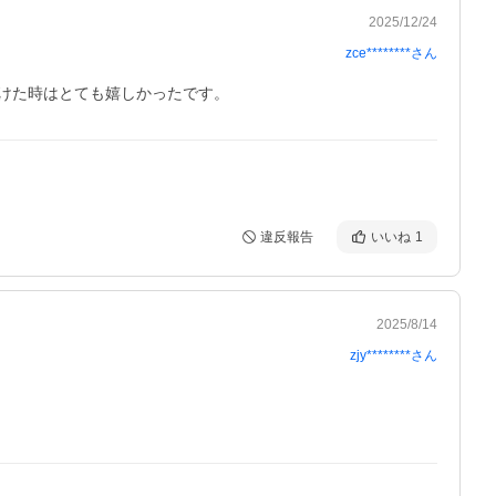
2025/12/24
zce********
さん
けた時はとても嬉しかったです。
違反報告
いいね
1
2025/8/14
zjy********
さん