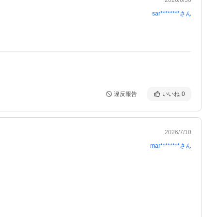
sar********
さん
違反報告
いいね
0
2026/7/10
mar********
さん