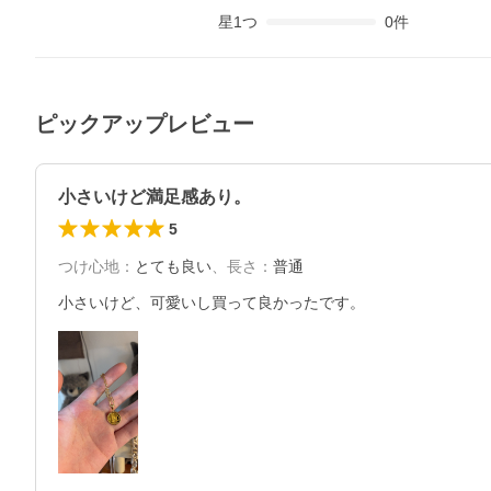
星
1
つ
0
件
ピックアップレビュー
小さいけど満足感あり。
5
つけ心地
：
とても良い
、
長さ
：
普通
小さいけど、可愛いし買って良かったです。