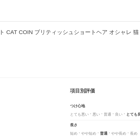
項目別評価
つけ心地
とても悪い
悪い
普通
良い
とても
長さ
短め
やや短め
普通
やや長め
長め