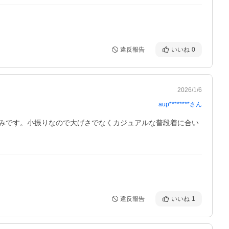
違反報告
いいね
0
2026/1/6
aup********
さん
しみです。小振りなので大げさでなくカジュアルな普段着に合い
違反報告
いいね
1