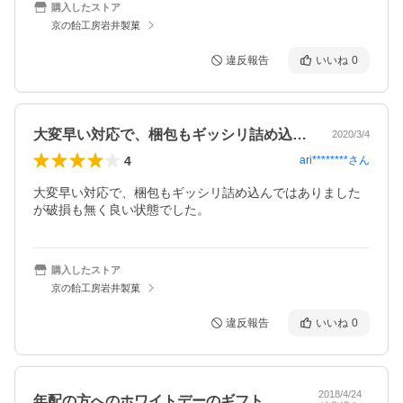
購入したストア
京の飴工房岩井製菓
違反報告
いいね
0
大変早い対応で、梱包もギッシリ詰め込ん…
2020/3/4
4
ari********
さん
大変早い対応で、梱包もギッシリ詰め込んではありました
が破損も無く良い状態でした。
購入したストア
京の飴工房岩井製菓
違反報告
いいね
0
2018/4/24
年配の方へのホワイトデーのギフトとして…