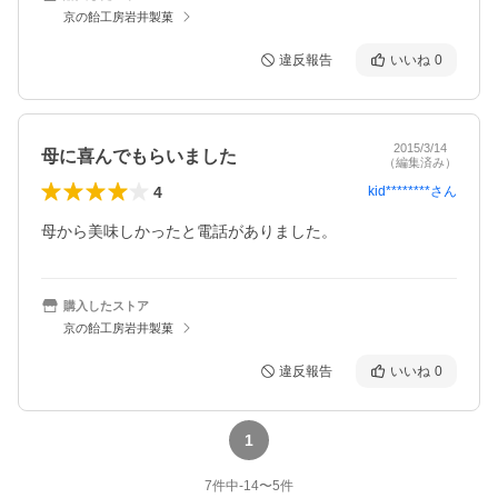
京の飴工房岩井製菓
違反報告
いいね
0
2015/3/14
母に喜んでもらいました
（編集済み）
4
kid********
さん
母から美味しかったと電話がありました。
購入したストア
京の飴工房岩井製菓
違反報告
いいね
0
1
7
件中
-14
〜
5
件