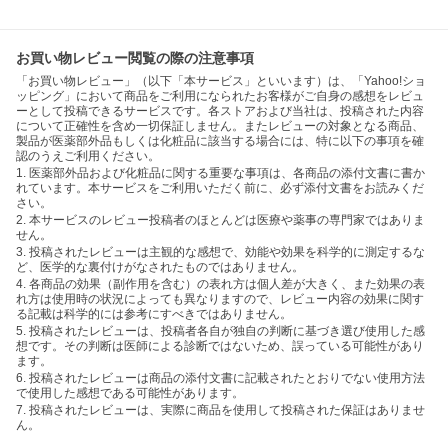
お買い物レビュー閲覧の際の注意事項
「お買い物レビュー」（以下「本サービス」といいます）は、「Yahoo!ショ
ッピング」において商品をご利用になられたお客様がご自身の感想をレビュ
ーとして投稿できるサービスです。各ストアおよび当社は、投稿された内容
について正確性を含め一切保証しません。またレビューの対象となる商品、
製品が医薬部外品もしくは化粧品に該当する場合には、特に以下の事項を確
認のうえご利用ください。
1. 医薬部外品および化粧品に関する重要な事項は、各商品の添付文書に書か
れています。本サービスをご利用いただく前に、必ず添付文書をお読みくだ
さい。
2. 本サービスのレビュー投稿者のほとんどは医療や薬事の専門家ではありま
せん。
3. 投稿されたレビューは主観的な感想で、効能や効果を科学的に測定するな
ど、医学的な裏付けがなされたものではありません。
4. 各商品の効果（副作用を含む）の表れ方は個人差が大きく、また効果の表
れ方は使用時の状況によっても異なりますので、レビュー内容の効果に関す
る記載は科学的には参考にすべきではありません。
5. 投稿されたレビューは、投稿者各自が独自の判断に基づき選び使用した感
想です。その判断は医師による診断ではないため、誤っている可能性があり
ます。
6. 投稿されたレビューは商品の添付文書に記載されたとおりでない使用方法
で使用した感想である可能性があります。
7. 投稿されたレビューは、実際に商品を使用して投稿された保証はありませ
ん。