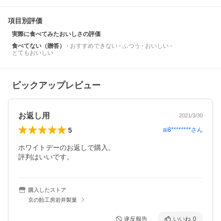
項目別評価
実際に食べてみたおいしさの評価
食べてない（贈答）
おすすめできない
ふつう
おいしい
とてもおいしい
ピックアップレビュー
お返し用
2021/3/30
5
ai8********
さん
ホワイトデーのお返しで購入。

評判はいいです。
購入したストア
京の飴工房岩井製菓
違反報告
いいね
0