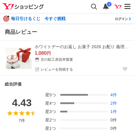
i
毎日引けるくじ 今すぐ挑戦
ログイン
商品レビュー
ホワイトデーのお返し お菓子 2026 お配り 義理返し 特別ギフト仕様 ひやしあめの素
1,080
円
京の飴工房岩井製菓
レビューを投稿する
総合評価
星
5
つ
4
件
4.43
星
4
つ
2
件
星
3
つ
1
件
星
2
つ
0
件
7
件
星
1
つ
0
件