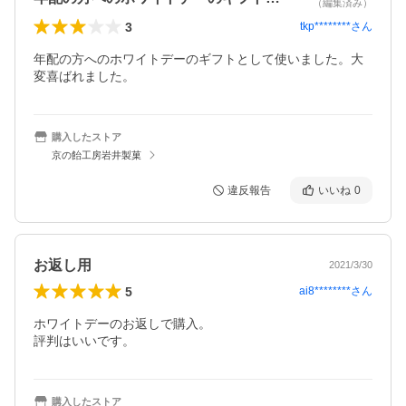
（編集済み）
3
tkp********
さん
年配の方へのホワイトデーのギフトとして使いました。大
変喜ばれました。
購入したストア
京の飴工房岩井製菓
違反報告
いいね
0
お返し用
2021/3/30
5
ai8********
さん
ホワイトデーのお返しで購入。

評判はいいです。
購入したストア