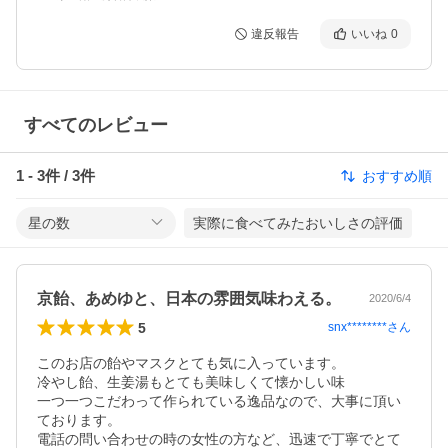
違反報告
いいね
0
すべてのレビュー
1
-
3
件 /
3
件
おすすめ順
星の数
実際に食べてみたおいしさの評価
京飴、あめゆと、日本の雰囲気味わえる。
2020/6/4
5
snx********
さん
このお店の飴やマスクとても気に入っています。

冷やし飴、生姜湯もとても美味しくて懐かしい味

一つ一つこだわって作られている逸品なので、大事に頂い
ております。

電話の問い合わせの時の女性の方など、迅速で丁寧でとて