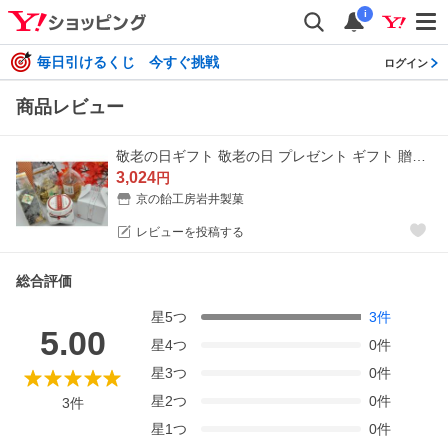
i
毎日引けるくじ 今すぐ挑戦
ログイン
商品レビュー
敬老の日ギフト 敬老の日 プレゼント ギフト 贈りもの 京都 和菓子 ひやしあめとお茶請けセット 送料無料
3,024
円
京の飴工房岩井製菓
レビューを投稿する
総合評価
星
5
つ
3
件
5.00
星
4
つ
0
件
星
3
つ
0
件
星
2
つ
0
件
3
件
星
1
つ
0
件