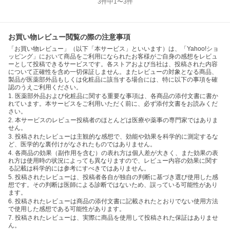
3
件中
1
〜
3
件
お買い物レビュー閲覧の際の注意事項
「お買い物レビュー」（以下「本サービス」といいます）は、「Yahoo!ショ
ッピング」において商品をご利用になられたお客様がご自身の感想をレビュ
ーとして投稿できるサービスです。各ストアおよび当社は、投稿された内容
について正確性を含め一切保証しません。またレビューの対象となる商品、
製品が医薬部外品もしくは化粧品に該当する場合には、特に以下の事項を確
認のうえご利用ください。
1. 医薬部外品および化粧品に関する重要な事項は、各商品の添付文書に書か
れています。本サービスをご利用いただく前に、必ず添付文書をお読みくだ
さい。
2. 本サービスのレビュー投稿者のほとんどは医療や薬事の専門家ではありま
せん。
3. 投稿されたレビューは主観的な感想で、効能や効果を科学的に測定するな
ど、医学的な裏付けがなされたものではありません。
4. 各商品の効果（副作用を含む）の表れ方は個人差が大きく、また効果の表
れ方は使用時の状況によっても異なりますので、レビュー内容の効果に関す
る記載は科学的には参考にすべきではありません。
5. 投稿されたレビューは、投稿者各自が独自の判断に基づき選び使用した感
想です。その判断は医師による診断ではないため、誤っている可能性があり
ます。
6. 投稿されたレビューは商品の添付文書に記載されたとおりでない使用方法
で使用した感想である可能性があります。
7. 投稿されたレビューは、実際に商品を使用して投稿された保証はありませ
ん。