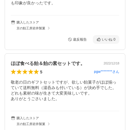
も印象が良かったです。
購入したストア
京の飴工房岩井製菓
違反報告
いいね
0
ほぼ食べる飴＆飴の素セットです。
2022/12/18
5
pgw********
さん
敬老の日のギフトセットですが、欲しい飴菓子がほぼ揃っ
ていて送料無料（湯呑みも付いている）が決め手でした。

どれも素材の味が生きて大変美味しいです。

ありがとうごさいました。
購入したストア
京の飴工房岩井製菓