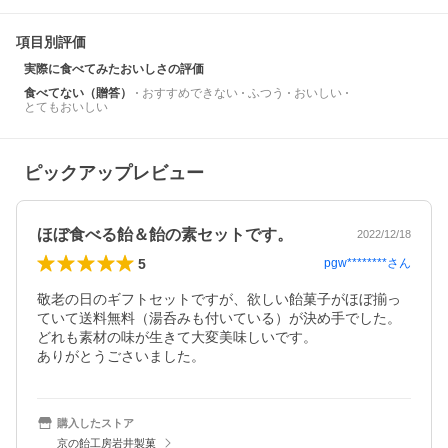
項目別評価
実際に食べてみたおいしさの評価
食べてない（贈答）
おすすめできない
ふつう
おいしい
とてもおいしい
ピックアップレビュー
ほぼ食べる飴＆飴の素セットです。
2022/12/18
5
pgw********
さん
敬老の日のギフトセットですが、欲しい飴菓子がほぼ揃っ
ていて送料無料（湯呑みも付いている）が決め手でした。

どれも素材の味が生きて大変美味しいです。

ありがとうごさいました。
購入したストア
京の飴工房岩井製菓