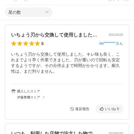
星の数
いちょう刃から交換して使用しました。キ…
2021/6/20
5
ixv********
さん
いちょう刃から交換して使用しました。キレ味も良く、こ
れまでより早く作業できました、刃が重いので回転も安定
するようですが、その分停止まで時間がかかります。耐久
性は、まだ判りません。
購入したストア
伊藤農機ストア
違反報告
いいね
0
いつも、利用した店舗で注文した物です。…
2024/5/20