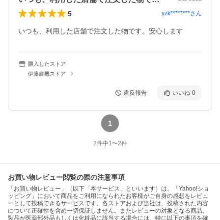
5
yzk********
さん
いつも、利用した店舗で注文した物です。安心します
購入したストア
伊藤農機ストア
違反報告
いいね
0
1
2
件中
1
〜
2
件
お買い物レビュー閲覧の際の注意事項
「お買い物レビュー」（以下「本サービス」といいます）は、「Yahoo!ショ
ッピング」において商品をご利用になられたお客様がご自身の感想をレビュ
ーとして投稿できるサービスです。各ストアおよび当社は、投稿された内容
について正確性を含め一切保証しません。またレビューの対象となる商品、
製品が医薬部外品もしくは化粧品に該当する場合には、特に以下の事項を確