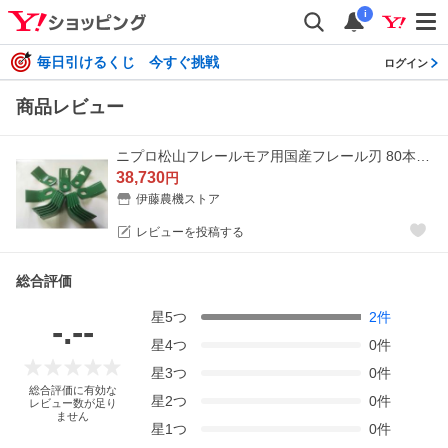
i
毎日引けるくじ 今すぐ挑戦
ログイン
商品レビュー
ニプロ松山フレールモア用国産フレール刃 80本セット【NIPLO/安価社外品/国産高耐久/ISP】
38,730
円
伊藤農機ストア
レビューを投稿する
総合評価
星
5
つ
2
件
-.--
星
4
つ
0
件
星
3
つ
0
件
総合評価に有効な
星
2
つ
0
件
レビュー数が足り
ません
星
1
つ
0
件