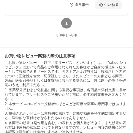
違反報告
いいね
0
1
8
件中
1
〜
8
件
お買い物レビュー閲覧の際の注意事項
「お買い物レビュー」（以下「本サービス」といいます）は、「Yahoo!ショ
ッピング」において商品をご利用になられたお客様がご自身の感想をレビュ
ーとして投稿できるサービスです。各ストアおよび当社は、投稿された内容
について正確性を含め一切保証しません。またレビューの対象となる商品、
製品が医薬部外品もしくは化粧品に該当する場合には、特に以下の事項を確
認のうえご利用ください。
1. 医薬部外品および化粧品に関する重要な事項は、各商品の添付文書に書か
れています。本サービスをご利用いただく前に、必ず添付文書をお読みくだ
さい。
2. 本サービスのレビュー投稿者のほとんどは医療や薬事の専門家ではありま
せん。
3. 投稿されたレビューは主観的な感想で、効能や効果を科学的に測定するな
ど、医学的な裏付けがなされたものではありません。
4. 各商品の効果（副作用を含む）の表れ方は個人差が大きく、また効果の表
れ方は使用時の状況によっても異なりますので、レビュー内容の効果に関す
る記載は科学的には参考にすべきではありません。