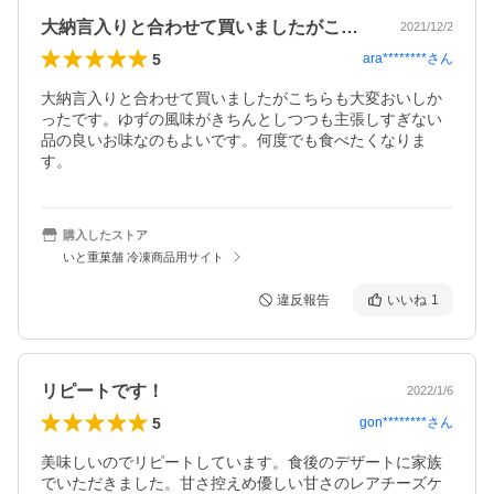
大納言入りと合わせて買いましたがこちら…
2021/12/2
5
ara********
さん
大納言入りと合わせて買いましたがこちらも大変おいしか
ったです。ゆずの風味がきちんとしつつも主張しすぎない
品の良いお味なのもよいです。何度でも食べたくなりま
す。
購入したストア
いと重菓舗 冷凍商品用サイト
違反報告
いいね
1
リピートです！
2022/1/6
5
gon********
さん
美味しいのでリピートしています。食後のデザートに家族
でいただきました。甘さ控えめ優しい甘さのレアチーズケ