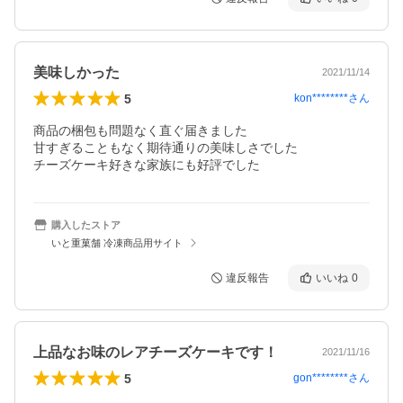
美味しかった
2021/11/14
5
kon********
さん
商品の梱包も問題なく直ぐ届きました

甘すぎることもなく期待通りの美味しさでした

チーズケーキ好きな家族にも好評でした
購入したストア
いと重菓舗 冷凍商品用サイト
違反報告
いいね
0
上品なお味のレアチーズケーキです！
2021/11/16
5
gon********
さん