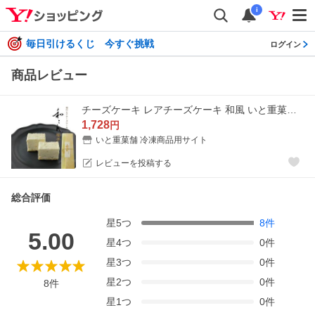
i
毎日引けるくじ 今すぐ挑戦
ログイン
商品レビュー
チーズケーキ レアチーズケーキ 和風 いと重菓舗 和こん 柚子 ゆず 冷凍 スイーツ 洋菓子 和菓子 老舗 高級 お取り寄せ ギフト 彦根 お土産 プレゼント
1,728
円
いと重菓舗 冷凍商品用サイト
レビューを投稿する
総合評価
星
5
つ
8
件
5.00
星
4
つ
0
件
星
3
つ
0
件
星
2
つ
0
件
8
件
星
1
つ
0
件