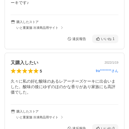
ーキです♪
購入したストア
いと重菓舗 冷凍商品用サイト
違反報告
いいね
1
又購入したい
2022/1/19
5
tra********
さん
久々に私の好む酸味のあるレアーチーズケーキに出会いま
した。酸味の後にゆずのほのかな香りがあり家族にも高評
価でした。
購入したストア
いと重菓舗 冷凍商品用サイト
違反報告
いいね
0