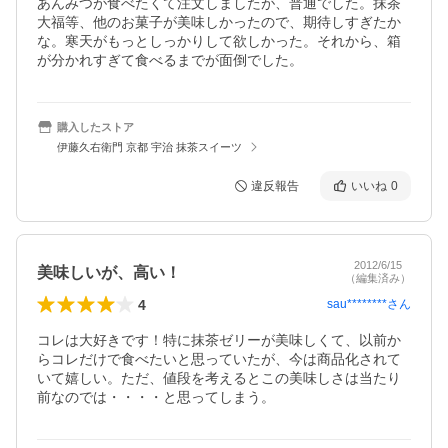
あんみつが食べたくて注文しましたが、普通でした。抹茶
大福等、他のお菓子が美味しかったので、期待しすぎたか
な。寒天がもっとしっかりして欲しかった。それから、箱
が分かれすぎて食べるまでが面倒でした。
購入したストア
伊藤久右衛門 京都 宇治 抹茶スイーツ
違反報告
いいね
0
2012/6/15
美味しいが、高い！
（編集済み）
4
sau********
さん
コレは大好きです！特に抹茶ゼリーが美味しくて、以前か
らコレだけで食べたいと思っていたが、今は商品化されて
いて嬉しい。ただ、値段を考えるとこの美味しさは当たり
前なのでは・・・・と思ってしまう。