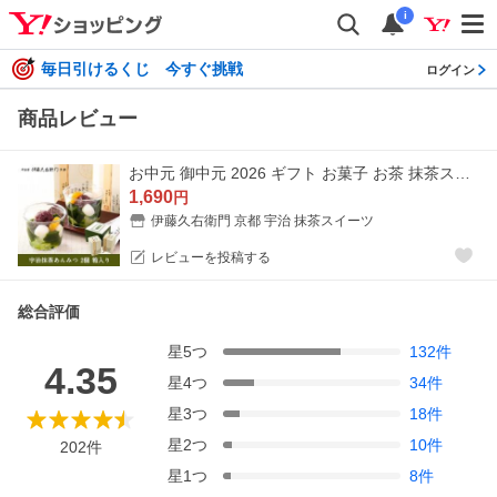
i
毎日引けるくじ 今すぐ挑戦
ログイン
商品レビュー
お中元 御中元 2026 ギフト お菓子 お茶 抹茶スイーツ おかし 和菓子 あんみつ 宇治抹茶あんみつ 2個入 伊藤久右衛門 お彼岸
1,690
円
伊藤久右衛門 京都 宇治 抹茶スイーツ
レビューを投稿する
総合評価
星
5
つ
132
件
4.35
星
4
つ
34
件
星
3
つ
18
件
星
2
つ
10
件
202
件
星
1
つ
8
件