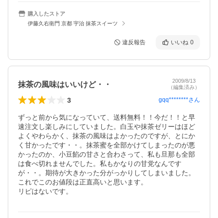
購入したストア
伊藤久右衛門 京都 宇治 抹茶スイーツ
違反報告
いいね
0
2009/8/13
抹茶の風味はいいけど・・
（編集済み）
3
gqq********
さん
ずっと前から気になっていて、送料無料！！今だ！！と早
速注文し楽しみにしていました。白玉や抹茶ゼリーはほど
よくやわらかく、抹茶の風味はよかったのですが、とにか
く甘かったです・・。抹茶蜜を全部かけてしまったのが悪
かったのか、小豆餡の甘さと合わさって、私も旦那も全部
は食べ切れませんでした。私もかなりの甘党なんです
が・・。期待が大きかった分がっかりしてしまいました。
これでこのお値段は正直高いと思います。

リピはないです。