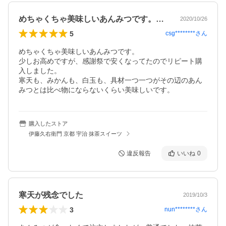
めちゃくちゃ美味しいあんみつです。少し…
2020/10/26
5
csg********
さん
めちゃくちゃ美味しいあんみつです。

少しお高めですが、感謝祭で安くなってたのでリピート購
入しました。

寒天も、みかんも、白玉も、具材一つ一つがその辺のあん
みつとは比べ物にならないくらい美味しいです。
購入したストア
伊藤久右衛門 京都 宇治 抹茶スイーツ
違反報告
いいね
0
寒天が残念でした
2019/10/3
3
nun********
さん