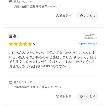
購入したストア
伊藤久右衛門 京都 宇治 抹茶スイーツ
違反報告
いいね
1
2011/7/4
最高!
（編集済み）
5
mir********
さん
このあんみつをいただいて初めて食べたとき、こんなにお
いしいあんみつがあるのかと感動しました!さっそく、自分
でも注文し食べましたが、やはりおいしい。ただもう少し
お値段が安ければ買いやすいのですが…。
購入したストア
伊藤久右衛門 京都 宇治 抹茶スイーツ
違反報告
いいね
0