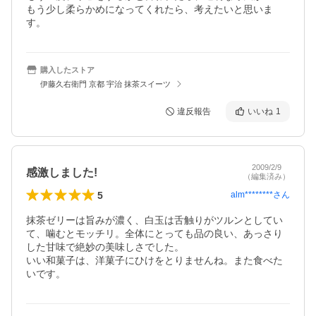
もう少し柔らかめになってくれたら、考えたいと思いま
す。
購入したストア
伊藤久右衛門 京都 宇治 抹茶スイーツ
違反報告
いいね
1
2009/2/9
感激しました!
（編集済み）
5
alm********
さん
抹茶ゼリーは旨みが濃く、白玉は舌触りがツルンとしてい
て、噛むとモッチリ。全体にとっても品の良い、あっさり
した甘味で絶妙の美味しさでした。

いい和菓子は、洋菓子にひけをとりませんね。また食べた
いです。