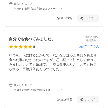
購入したストア
伊藤久右衛門 京都 宇治 抹茶スイーツ
違反報告
いいね
1
2008/12/15
自分でも食べてみました。
（編集済み）
5
pgd********
さん
いつも、人に贈るばかりで、なかなか送った商品をあまり
食べた事のなかったのですが、思い切って注文して食べて
みました。とても繊細で、丁寧な仕事ぶりが、とても感じ
られる、宇治抹茶あんみつでした。
購入したストア
伊藤久右衛門 京都 宇治 抹茶スイーツ
違反報告
いいね
1