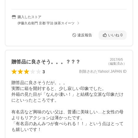
購入したストア
伊藤久右衛門 京都 宇治 抹茶スイーツ
違反報告
いいね
0
2017/6/5
贈答品に良さそう。。。？？？
（編集済み）
3
削除されたYahoo! JAPAN ID
贈答品に良さそうだが。。。

実際に箱を開封すると、少し寂しい印象でした。

外箱の見た目が「なんか凄い！」と結構な立派な印象だけ
にといったところです。

有名店など興味のない父は、普通に美味しい…と女性の母
よりもリアクションは薄かったです。

「有名店のあんみつが食べられる！！」という点はとって
も嬉しいです！