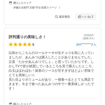
購入したストア
伊藤久右衛門 京都 宇治 抹茶スイーツ
違反報告
いいね
2
2009/8/9
評判通りの美味しさ！
（編集済み）
5
goo********
さん
以前からこちらのロールケーキや生チョコを気に入ってい
ましたが、あんみつは購入したことがありませんでした。
正直「たかがあんみつでしょ」と思っていたからです。し
かしTVで皆が絶賛しているところを見て購入したところ、
白玉はほわほわ！抹茶のソースが甘すぎずほどよい苦味で
とても美味しい☆

見た目よりボリュームがあり、一個食べるととても満足で
きます。今まで食べたあんみつの中で一番美味しかったで
す！
購入したストア