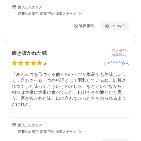
購入したストア
伊藤久右衛門 京都 宇治 抹茶スイーツ
違反報告
いいね
1
2011/9/10
磨き抜かれた味
（編集済み）
5
jcx********
さん
「あんみつを形づくる個々のパーツが単品でも美味しいう
え，合わさっも一つの料理として調和しているね。計算さ
れつくした味ってこういうのかしら」などといいながら，
相方は大事に大事に食べていた。自分もその通りだと思
う。磨き抜かれた味。口に合わなかった方もおられるよう
だけれど。
購入したストア
伊藤久右衛門 京都 宇治 抹茶スイーツ