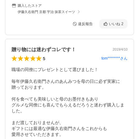
購入したストア
伊藤久右衛門 京都 宇治 抹茶スイーツ
違反報告
いいね
2
贈り物には迷わずコレです！
2019/4/10
5
tom********
さん
職場の同僚にプレゼントとして選びました！

毎年伊藤久右衛門さんのあんみつを母の日に必ず実家に

贈っております。

何を食べても美味しいと母のお墨付きもあり

グルメな同僚にも喜んでもらえるだろうと迷わず購入しま
した。

まだ渡しておりませんが、

ギフトには最適な伊藤久右衛門さんをこれからも

愛用させていただきます。
