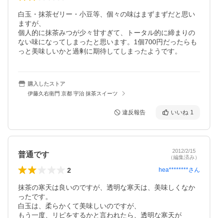
白玉・抹茶ゼリー・小豆等、個々の味はまずまずだと思い
ますが、

個人的に抹茶みつが少々甘すぎて、トータル的に締まりの
ない味になってしまったと思います。1個700円だったらも
っと美味しいかと過剰に期待してしまったようです。
購入したストア
伊藤久右衛門 京都 宇治 抹茶スイーツ
違反報告
いいね
1
2012/2/15
普通です
（編集済み）
2
hea********
さん
抹茶の寒天は良いのですが、透明な寒天は、美味しくなか
ったです。

白玉は、柔らかくて美味しいのですが、

もう一度、リピをするかと言われたら、透明な寒天が
