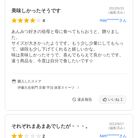
2012/5/15
美味しかったそうです
（編集済み）
4
may********
さん
あんみつ好きの祖母と母に食べてもらおうと、贈りまし
た。

サイズが大きかったようです。もう少し少量にしてもらっ
て、値段も少し下げてくれると嬉しいかな。

味は美味しかったそうで、喜んでもらえて良かったです。

違う商品を、今度は自分で食したいです☆
購入したストア
伊藤久右衛門 京都 宇治 抹茶スイーツ
違反報告
いいね
1
2012/9/17
それぞれまあまあでしたが・・・。
（編集済み）
2
kam********
さん