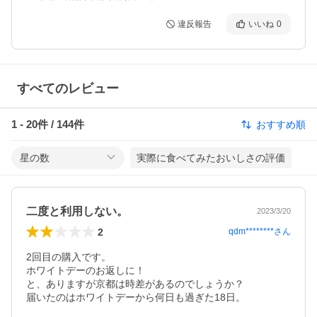
違反報告
いいね
0
すべてのレビュー
1
-
20
件 /
144
件
おすすめ順
星の数
実際に食べてみたおいしさの評価
二度と利用しない。
2023/3/20
2
qdm********
さん
2回目の購入です。

ホワイトデーのお返しに！

と、ありますが京都は時差があるのでしょうか？

届いたのはホワイトデーから何日も過ぎた18日。
