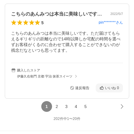
こちらのあんみつは本当に美味しいです。…
2022/5/7
5
pin********
さん
こちらのあんみつは本当に美味しいです。ただ届けてもら
えるギリギリの距離なので14時以降しか宅配の時間を選べ
ずお客様がくるのに合わせて購入することができないのが
残念だなといつも思ってます。
購入したストア
伊藤久右衛門 京都 宇治 抹茶スイーツ
違反報告
いいね
0
1
2
3
4
5
202
件中
1
〜
20
件