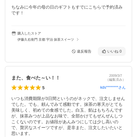
ちなみに今年の母の日のギフトもすでにこちらで予約済み
です！
購入したストア
伊藤久右衛門 京都 宇治 抹茶スイーツ
違反報告
いいね
0
2009/3/7
また、食べた～い！！
（編集済み）
5
kds********
さん
いつも消費期限が3日間というのがネックで、注文しません
でした。でも、頼んでみて感動です。抹茶の寒天がとても
美味しく、初めての食感でした。白玉、餡はもちろんです
が、抹茶みつが上品なお味で、全部かけてもぜんぜんしつ
こくないのです。お値段があんみつにしては少し高いの
で、贅沢なスイーツですが、是非また、注文したいたいと
思います。