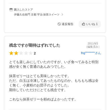
購入したストア
伊藤久右衛門 京都 宇治 抹茶スイーツ
違反報告
いいね
1
2011/9/3
残念ですが期待はずれでした
（編集済み）
2
fng********
さん
とても楽しみにしていたのですが、いざ食べてみると特別
感が全く無く普通のあんみつでした。

抹茶ゼリーはとても美味しかったです。

ただ、白玉は冷凍してあったものなのか、もちもち感は全
く無く、小麦粉のお団子のようでした。

期待していただけにとても残念です。

これなら抹茶ゼリーを頼めばよかったです。