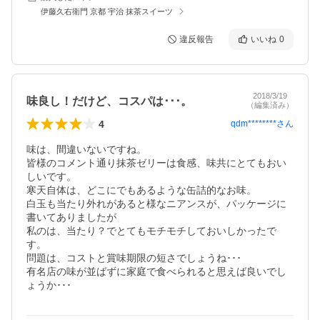
伊藤久右衛門 京都 宇治 抹茶スイーツ
違反報告
いいね
0
2018/3/19
味良し！だけど、コスパは･･･。
（編集済み）
4
qdm********
さん
味は、間違いないですね。

皆様のコメント通り抹茶ゼリーは食感、味共にとてもおい
しいです。

寒天自体は、どこにでもあるような缶詰的なお味。

白玉も当たり外れがあると様なニアンスが、パッケージに
書いてありましたが

私のは、当たり？でとてもモチモチしておいしかったで
す。

問題は、コストと賞味期限の短さでしょうね･･･

有名店の味が並ばずに家庭で食べられると思えば良いでし
ょうか･･･