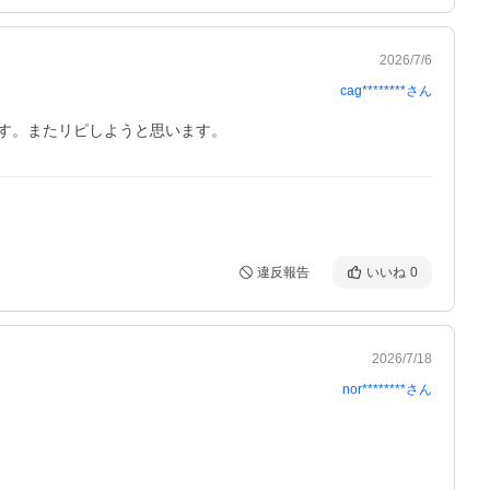
2026/7/6
cag********
さん
す。またリピしようと思います。
違反報告
いいね
0
2026/7/18
nor********
さん