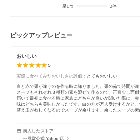
星
1
つ
0
件
ピックアップレビュー
おいしい
5
実際に食べてみたおいしさの評価
：
とてもおいしい
白と赤で麺が違うのを作る時に知りました。麺の茹で時間が違
スープもそれぞれ３種類の素を混ぜて作るので、正直少し面倒
届いて最初に食べる時に家族にどちらが良いか聞いた際に、赤
味はどちらも美味しかったです。白の方が万人受けするかと。
替え玉が欲しくなるのでスープが余ります。余ったスープの素
購入したストア
一風堂公式 Yahoo!店