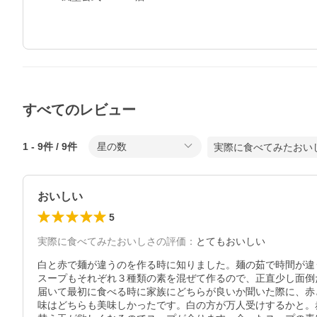
すべてのレビュー
1
-
9
件 /
9
件
星の数
実際に食べてみたおい
おいしい
5
実際に食べてみたおいしさの評価
：
とてもおいしい
白と赤で麺が違うのを作る時に知りました。麺の茹で時間が違
スープもそれぞれ３種類の素を混ぜて作るので、正直少し面倒
届いて最初に食べる時に家族にどちらが良いか聞いた際に、赤
味はどちらも美味しかったです。白の方が万人受けするかと。