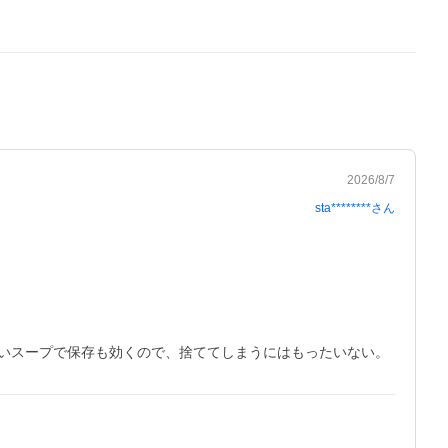
2026/8/7
sta********
さん
いスープで保存も効くので、捨ててしまうにはもったいない。