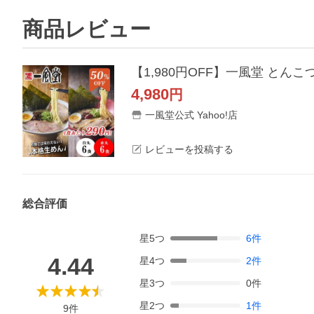
商品レビュー
4,980
円
一風堂公式 Yahoo!店
レビューを投稿する
総合評価
星
5
つ
6
件
4.44
星
4
つ
2
件
星
3
つ
0
件
星
2
つ
1
件
9
件