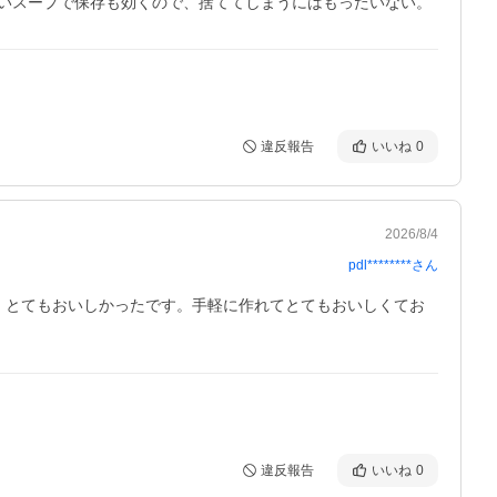
いスープで保存も効くので、捨ててしまうにはもったいない。
違反報告
いいね
0
2026/8/4
pdl********
さん
、とてもおいしかったです。手軽に作れてとてもおいしくてお
違反報告
いいね
0