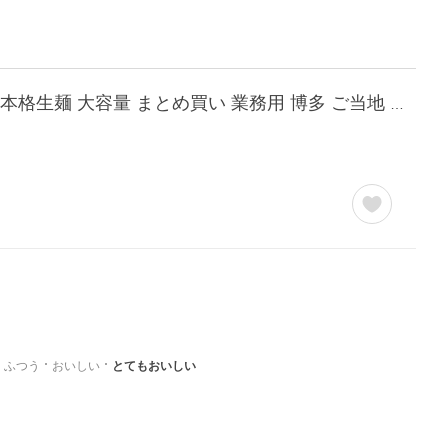
【1,980円OFF】一風堂 とんこつ ラーメン 白丸 赤丸 食べ比べ 12食 セット 豚骨 御中元 本格生麺 大容量 まとめ買い 業務用 博多 ご当地 細麺 生麺 爆買
ふつう
おいしい
とてもおいしい