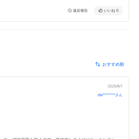
違反報告
いいね
0
おすすめ順
2026/8/7
sta********
さん