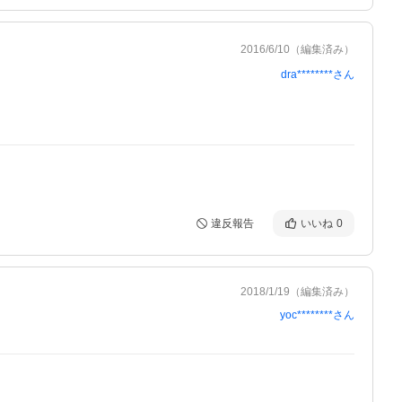
2016/6/10
（編集済み）
dra********
さん
違反報告
いいね
0
2018/1/19
（編集済み）
yoc********
さん