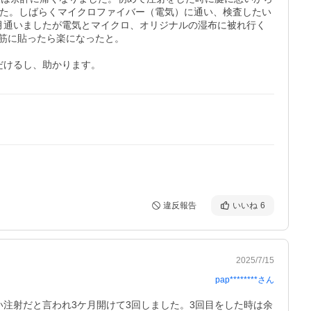
した。しばらくマイクロファイバー（電気）に通い、検査したい
月通いましたが電気とマイクロ、オリジナルの湿布に被れ行く
に貼ったら楽になったと。

だけるし、助かります。
違反報告
いいね
6
2025/7/15
pap********
さん
い注射だと言われ3ケ月開けて3回しました。3回目をした時は余