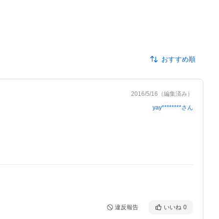
おすすめ順
2016/5/16
（編集済み）
yay********
さん
違反報告
いいね
0