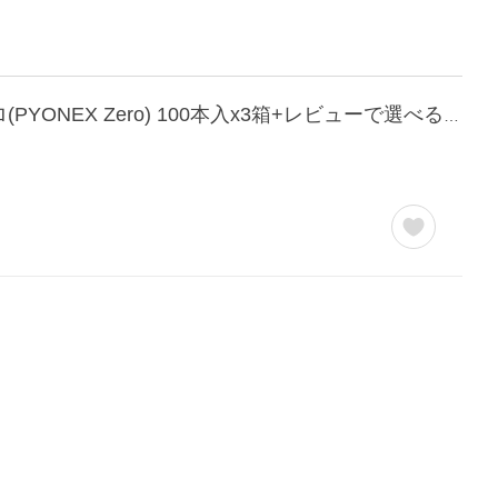
円皮鍼/円皮針(えんぴしん) SEIRIN(セイリン) パイオネックス・ゼロ/パイオネックスゼロ(PYONEX Zero) 100本入x3箱+レビューで選べるプレゼント付 爆買