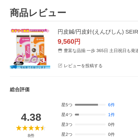
商品レビュー
9,560
円
豊富な品揃 一歩 365日 土日祝日も発
レビューを投稿する
総合評価
星
5
つ
6
件
4.38
星
4
つ
1
件
星
3
つ
0
件
星
2
つ
0
件
8
件