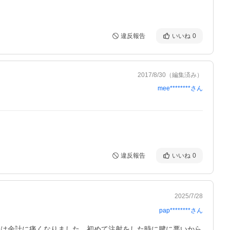
違反報告
いいね
0
2017/8/30
（編集済み）
mee********
さん
違反報告
いいね
0
2025/7/28
pap********
さん
後は余計に痛くなりました。初めて注射をした時に腱に悪いから