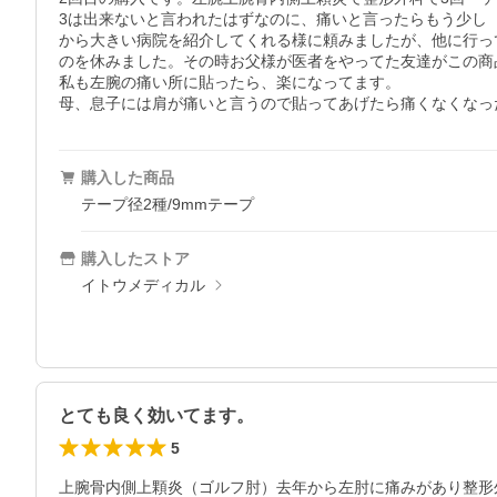
3は出来ないと言われたはずなのに、痛いと言ったらもう少し
から大きい病院を紹介してくれる様に頼みましたが、他に行っ
のを休みました。その時お父様が医者をやってた友達がこの商
私も左腕の痛い所に貼ったら、楽になってます。

母、息子には肩が痛いと言うので貼ってあげたら痛くなくなっ
購入した商品
テープ径2種/9mmテープ
購入したストア
イトウメディカル
とても良く効いてます。
5
上腕骨内側上顆炎（ゴルフ肘）去年から左肘に痛みがあり整形外