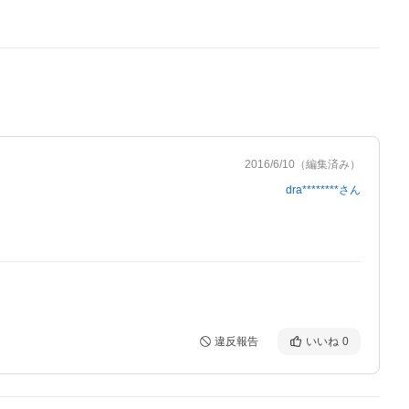
2016/6/10
（編集済み）
dra********
さん
違反報告
いいね
0