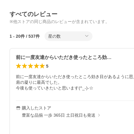
すべてのレビュー
※他ストアの同じ商品のレビューが含まれています。
1
-
20
件 /
537
件
星の数
前に一度友達からいただき使ったところ効…
5
前に一度友達からいただき使ったところ効き目があるように思え
肩の凝りに最高でした。

今後も使っていきたいと思います(^_-)-☆
購入したストア
豊富な品揃 一歩 365日 土日祝日も発送