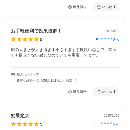
違反報告
いいね
1
お手軽便利で効果抜群！
2023/9/29
5
tk_********
さん
鍼の大きさが大き過ぎず小さすぎず丁度良い感じで、張っ
ても目立たない感じなのでとても重宝してます。
購入したストア
豊富な品揃 一歩 365日 土日祝日も発送
違反報告
いいね
1
効果絶大
2025/11/15
5
dra********
さん