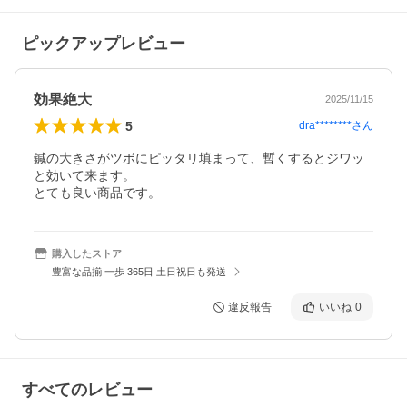
ピックアップレビュー
効果絶大
2025/11/15
5
dra********
さん
鍼の大きさがツボにピッタリ填まって、暫くするとジワッ
と効いて来ます。

とても良い商品です。
購入したストア
豊富な品揃 一歩 365日 土日祝日も発送
違反報告
いいね
0
すべてのレビュー