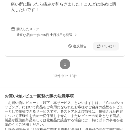
痛い所に貼ったら痛みが和らぎました！こんどは多めに購
入したいです！
購入したストア
豊富な品揃 一歩 365日 土日祝日も発送
違反報告
いいね
0
1
13
件中
1
〜
13
件
お買い物レビュー閲覧の際の注意事項
「お買い物レビュー」（以下「本サービス」といいます）は、「Yahoo!ショ
ッピング」において商品をご利用になられたお客様がご自身の感想をレビュ
ーとして投稿できるサービスです。各ストアおよび当社は、投稿された内容
について正確性を含め一切保証しません。またレビューの対象となる商品、
製品が医薬部外品もしくは化粧品に該当する場合には、特に以下の事項を確
認のうえご利用ください。
1. 医薬部外品および化粧品に関する重要な事項は、各商品の添付文書に書か