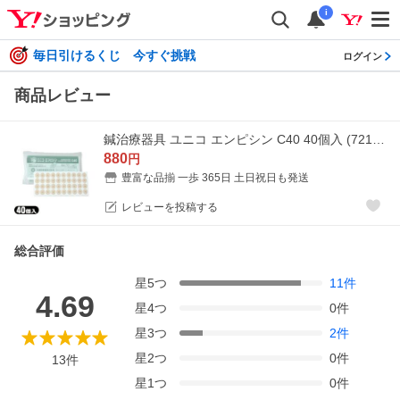
i
毎日引けるくじ 今すぐ挑戦
ログイン
商品レビュー
鍼治療器具 ユニコ エンピシン C40 40個入 (721853) ：ネコポス送料無料 ：当日出荷 爆買
880
円
豊富な品揃 一歩 365日 土日祝日も発送
レビューを投稿する
総合評価
星
5
つ
11
件
4.69
星
4
つ
0
件
星
3
つ
2
件
星
2
つ
0
件
13
件
星
1
つ
0
件