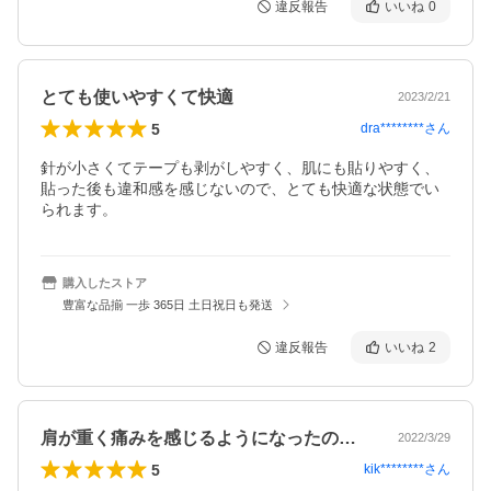
違反報告
いいね
0
とても使いやすくて快適
2023/2/21
5
dra********
さん
針が小さくてテープも剥がしやすく、肌にも貼りやすく、
貼った後も違和感を感じないので、とても快適な状態でい
られます。
購入したストア
豊富な品揃 一歩 365日 土日祝日も発送
違反報告
いいね
2
肩が重く痛みを感じるようになったので購…
2022/3/29
5
kik********
さん