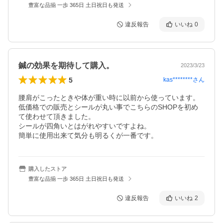
豊富な品揃 一歩 365日 土日祝日も発送
違反報告
いいね
0
鍼の効果を期待して購入。
2023/3/23
5
kas********
さん
腰肩がこったときや体が重い時に以前から使っています。

低価格での販売とシールが丸い事でこちらのSHOPを初め
て使わせて頂きました。

シールが四角いとはがれやすいですよね。

簡単に使用出来て気分も明るくが一番です。
購入したストア
豊富な品揃 一歩 365日 土日祝日も発送
違反報告
いいね
2