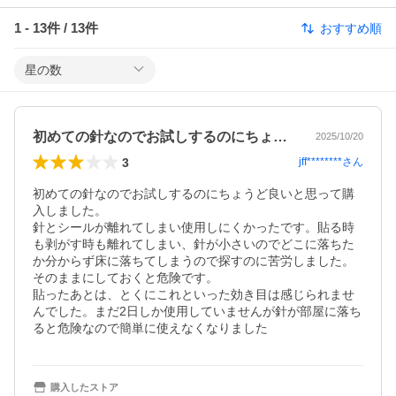
1
-
13
件 /
13
件
おすすめ順
星の数
初めての針なのでお試しするのにちょうど…
2025/10/20
3
jff********
さん
初めての針なのでお試しするのにちょうど良いと思って購
入しました。

針とシールが離れてしまい使用しにくかったです。貼る時
も剥がす時も離れてしまい、針が小さいのでどこに落ちた
か分からず床に落ちてしまうので探すのに苦労しました。
そのままにしておくと危険です。

貼ったあとは、とくにこれといった効き目は感じられませ
んでした。まだ2日しか使用していませんが針が部屋に落ち
ると危険なので簡単に使えなくなりました
購入したストア