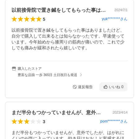
以前接骨院で置き鍼をしてもらった事はあ…
2024/7/1
5
yuk********
さん
以前接骨院で置き鍼をしてもらった事はありましたけど、
自分で購入して出来るとは知らなかったです。早速使って
います。今年始めから膝周りの筋肉が痛いので、これで少
しでも痛みが緩和されたら嬉しいです。
購入したストア
豊富な品揃 一歩 365日 土日祝日も発送
違反報告
いいね
0
まだ半分もつかっていませんが、意外でし…
2023/4/14
3
pom********
さん
まだ半分もつかっていませんが、意外でしたが、はがれに
くいのが気に入っています。効き目はおお！と実感するほ