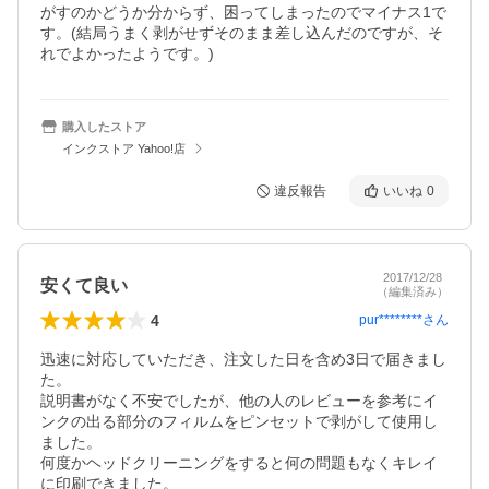
がすのかどうか分からず、困ってしまったのでマイナス1で
す。(結局うまく剥がせずそのまま差し込んだのですが、そ
れでよかったようです。)
購入したストア
インクストア Yahoo!店
違反報告
いいね
0
2017/12/28
安くて良い
（編集済み）
4
pur********
さん
迅速に対応していただき、注文した日を含め3日で届きまし
た。

説明書がなく不安でしたが、他の人のレビューを参考にイ
ンクの出る部分のフィルムをピンセットで剥がして使用し
ました。

何度かヘッドクリーニングをすると何の問題もなくキレイ
に印刷できました。
