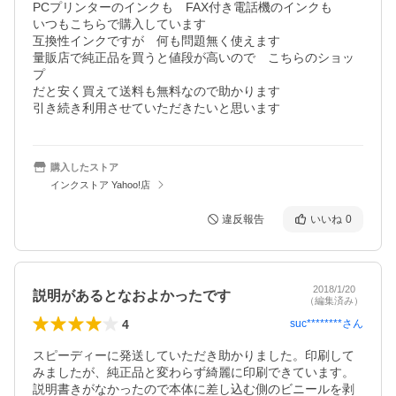
PCプリンターのインクも　FAX付き電話機のインクも

いつもこちらで購入しています

互換性インクですが　何も問題無く使えます

量販店で純正品を買うと値段が高いので　こちらのショッ
プ

だと安く買えて送料も無料なので助かります

引き続き利用させていただきたいと思います
購入したストア
インクストア Yahoo!店
違反報告
いいね
0
2018/1/20
説明があるとなおよかったです
（編集済み）
4
suc********
さん
スピーディーに発送していただき助かりました。印刷して
みましたが、純正品と変わらず綺麗に印刷できています。

説明書きがなかったので本体に差し込む側のビニールを剥