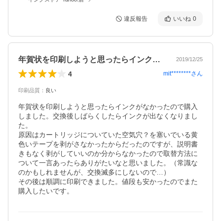
違反報告
いいね
0
年賀状を印刷しようと思ったらインクがな…
2019/12/25
4
mit********
さん
印刷品質
：
良い
年賀状を印刷しようと思ったらインクがなかったので購入
しました。交換後しばらくしたらインクが出なくなりまし
た。

原因はカートリッジについていた空気穴？を塞いでいる黄
色いテープを剥がさなかったからだったのですが、説明書
きもなく剥がしていいのか分からなかったので取替方法に
ついて一言あったらありがたいなと思いました。（常識な
のかもしれませんが、交換滅多にしないので…）

その後は順調に印刷できました。値段も安かったのでまた
購入したいです。