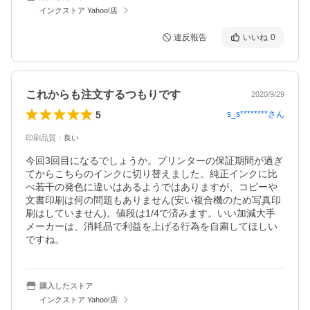
インクストア Yahoo!店
違反報告
いいね
0
これからも注文するつもりです
2020/9/29
5
s_s********
さん
印刷品質
：
良い
今回3回目になるでしょうか。プリンターの保証期間が過ぎ
てからこちらのインクに切り替えました。純正インクに比
べ若干の発色に違いはあるようではありますが、コピーや
文書印刷は何の問題もありません(安い複合機のため写真印
刷はしていません)。値段は1/4で済みます。いい加減大手
メーカーは、消耗品で利益を上げる行為を自粛してほしい
ですね。
購入したストア
インクストア Yahoo!店