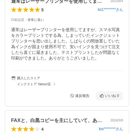
通常はレーザープリンターを使用してます…
2021/6/4
5
bz1********
さん
印刷品質
：
非常に良い
通常はレーザープリンターを使用してますが、スマホ写真
をカラープリントでする為、しまっていたインクジェット
プリンターを思い出しました。しばらくの間放置していた
為インクが固まり使用不可で、安いインクを見つけて注文
したら直ぐに届きました、テストプリントしたが問題なく
印刷ができました。ありがとうございました。
購入したストア
インクストア Yahoo!店
違反報告
いいね
0
FAXと、白黒コピーを主にしていて、あ…
2024/3/9
4
tos********
さん