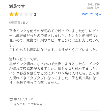
2021/3/19
満足です
（編集済み）
2
isa********
さん
印刷品質
：
良い
互換インクを使うのが初めてで迷っていましたが、レビュ
ーも高評価だったので購入しました。もともと使用頻度が
低いので、家庭で印刷やコピーする分には差し支えないで
す。

これからもお世話になります。ありがとうございました。

追加レビューです。

黒がインク切れになったので交換しようとしたら、インク
が漏れて後始末が大変でした。量もかなり残ってました。
インク容器を処分するのにナイロン袋に入れたら、たくさ
ん漏れてきてタプタプになってました。手も真っ黒にな
り、石鹸で洗っても落ちません。
購入したストア
インクストア Yahoo!店