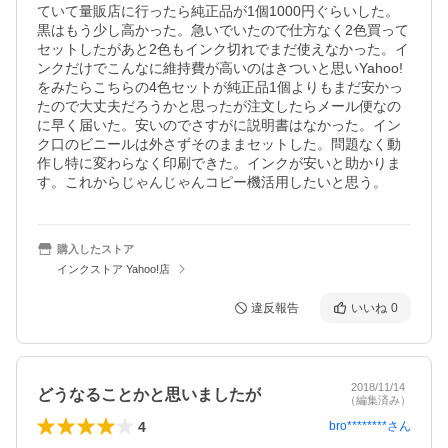
ていて量販店に行ったら純正品が1個1000円ぐらいした。
黒はもう少し高かった。急いでいたので仕方なく2色買って
セットしたがあと2色もインク切れでまだ使えなかった。イ
ンクだけでこんなに維持費が高いのはきついと思いYahoo!
をみたらこちらの4色セットが純正品1個よりもまだ安かっ
たので大丈夫だろうかと思ったが注文したらメール便なの
に早く届いた。安いのでさすがに説明書はなかった。イン
ク口のビニールは外さずそのままセットした。問題なく動
作し特に変わらなく印刷できた。インクが安いと助かりま
す。これからじゃんじゃんコピー機活用したいと思う。
購入したストア
インクストア Yahoo!店
違反報告
いいね
0
2018/11/14
どうなることかと思いましたが
（編集済み）
4
bro********
さん