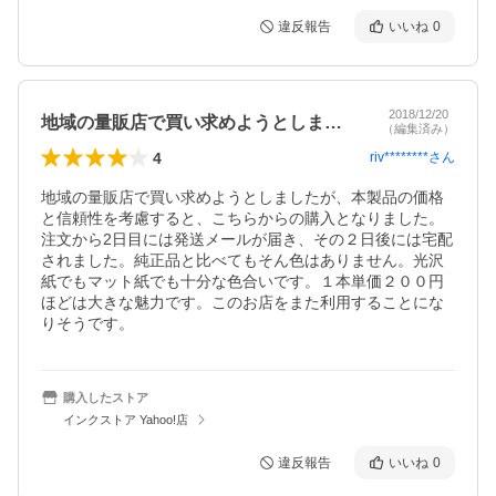
違反報告
いいね
0
2018/12/20
地域の量販店で買い求めようとしましたが…
（編集済み）
4
riv********
さん
地域の量販店で買い求めようとしましたが、本製品の価格
と信頼性を考慮すると、こちらからの購入となりました。
注文から2日目には発送メールが届き、その２日後には宅配
されました。純正品と比べてもそん色はありません。光沢
紙でもマット紙でも十分な色合いです。１本単価２００円
ほどは大きな魅力です。このお店をまた利用することにな
りそうです。
購入したストア
インクストア Yahoo!店
違反報告
いいね
0