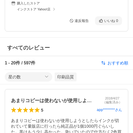
購入したストア
インクストア Yahoo!店
違反報告
いいね
0
すべてのレビュー
1
-
20
件 /
597
件
おすすめ順
星の数
印刷品質
2018/4/27
あまりコピーは使わないが使用しようとし…
（編集済み）
5
app********
さん
あまりコピーは使わないが使用しようとしたらインクが切
れていて量販店に行ったら純正品が1個1000円ぐらいし
た。黒はもう少し高かった。急いでいたので仕方なく2色買