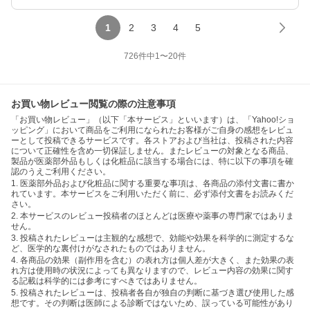
1
2
3
4
5
726
件中
1
〜
20
件
お買い物レビュー閲覧の際の注意事項
「お買い物レビュー」（以下「本サービス」といいます）は、「Yahoo!ショ
ッピング」において商品をご利用になられたお客様がご自身の感想をレビュ
ーとして投稿できるサービスです。各ストアおよび当社は、投稿された内容
について正確性を含め一切保証しません。またレビューの対象となる商品、
製品が医薬部外品もしくは化粧品に該当する場合には、特に以下の事項を確
認のうえご利用ください。
1. 医薬部外品および化粧品に関する重要な事項は、各商品の添付文書に書か
れています。本サービスをご利用いただく前に、必ず添付文書をお読みくだ
さい。
2. 本サービスのレビュー投稿者のほとんどは医療や薬事の専門家ではありま
せん。
3. 投稿されたレビューは主観的な感想で、効能や効果を科学的に測定するな
ど、医学的な裏付けがなされたものではありません。
4. 各商品の効果（副作用を含む）の表れ方は個人差が大きく、また効果の表
れ方は使用時の状況によっても異なりますので、レビュー内容の効果に関す
る記載は科学的には参考にすべきではありません。
5. 投稿されたレビューは、投稿者各自が独自の判断に基づき選び使用した感
想です。その判断は医師による診断ではないため、誤っている可能性があり