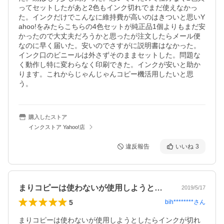
ってセットしたがあと2色もインク切れでまだ使えなかっ
た。インクだけでこんなに維持費が高いのはきついと思いY
ahoo!をみたらこちらの4色セットが純正品1個よりもまだ安
かったので大丈夫だろうかと思ったが注文したらメール便
なのに早く届いた。安いのでさすがに説明書はなかった。
インク口のビニールは外さずそのままセットした。問題な
く動作し特に変わらなく印刷できた。インクが安いと助か
ります。これからじゃんじゃんコピー機活用したいと思
う。
購入したストア
インクストア Yahoo!店
違反報告
いいね
3
まりコピーは使わないが使用しようとした…
2019/5/17
5
bih********
さん
まりコピーは使わないが使用しようとしたらインクが切れ