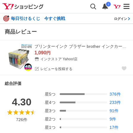
i
毎日引けるくじ 今すぐ挑戦
ログイン
商品レビュー
プリンターインク ブラザー brother インクカートリッジ プリンター インク LC12 4色セット LC12-4PK カートリッジ 互換
1,090
円
インクストア Yahoo!店
レビューを投稿する
総合評価
星
5
つ
376
件
4.30
星
4
つ
233
件
星
3
つ
91
件
星
2
つ
9
件
726
件
星
1
つ
17
件