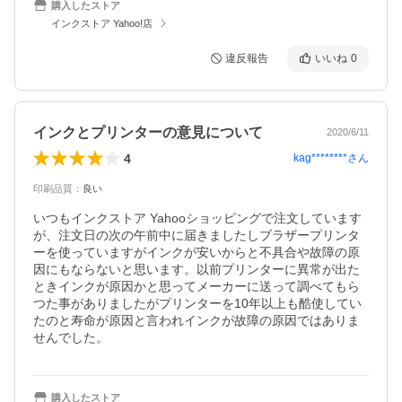
購入したストア
インクストア Yahoo!店
違反報告
いいね
0
インクとプリンターの意見について
2020/6/11
4
kag********
さん
印刷品質
：
良い
いつもインクストア Yahooショッピングで注文しています
が、注文日の次の午前中に届きましたしブラザープリンタ
ーを使っていますがインクが安いからと不具合や故障の原
因にもならないと思います。以前プリンターに異常が出た
ときインクが原因かと思ってメーカーに送って調べてもら
つた事がありましたがプリンターを10年以上も酷使してい
たのと寿命が原因と言われインクが故障の原因ではありま
せんでした。
購入したストア