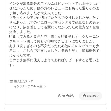
インクが出る部分のフィルムはピンセットでも上手くはが
せなかったため、他の方のレビューにもあった通りそのま
ま差し込みましたが大丈夫でした。

ブラックとシアンが切れていたので交換しましたが、たく
さんあったはずのイエローとマゼンタまで残量なしの表示
になり、抜き差ししても変わらなかったため仕方なく全色
交換しました。

印刷してみると黄色と赤、青しか印刷それず、クリーニン
グを４〜５回して何とか印刷できるようになりました。

あまり安すぎるのも不安だったため他の方のレビューも参
考にし、こちらで注文しました。発送も早く、簡易梱包で
よかったです。

このまま無事に使えるようであればリピートすると思いま
す。
購入したストア
インクストア Yahoo!店
違反報告
いいね
0