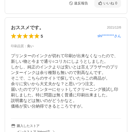
違反報告
いいね
0
おススメです。
2021/12/8
5
shi********
さん
印刷品質
：
良い
プリンターのインクが切れて印刷が出来なくなったので、

新しい物と今まで通り○コリカにしようとしました。

しかし、純正のインクよりは安いとは言えブラザーのプリ
ンターインクは余り種類も無いので割高なんです。

そこで、こちらのサイトで探していたらこの商品が。

余りに安いから大丈夫かな？と思いつつ注文。

届いたのでプリンターにセットしてクリーニング後試し印
刷しました。特に問題は無く普通に印刷出来ました。

説明書などは無いのがどうかなと。

価格が安い分納得できるところですが。
購入したストア
インクストア Yahoo!店