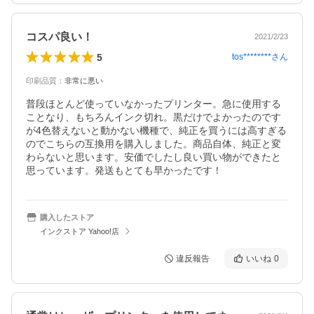
コスパ良い！
2021/2/23
5
tos********
さん
印刷品質
：
非常に悪い
普段ほとんど使っていなかったプリンター。急に使用する
ことなり、もちろんインク切れ。黒だけでよかったのです
が4色替えないと動かない機種で、純正を買うには高すぎる
のでこちらの互換用を購入しました。商品自体、純正と変
わらないと思います。安価でしたし良い買い物ができたと
思っています。発送もとても早かったです！
購入したストア
インクストア Yahoo!店
違反報告
いいね
0