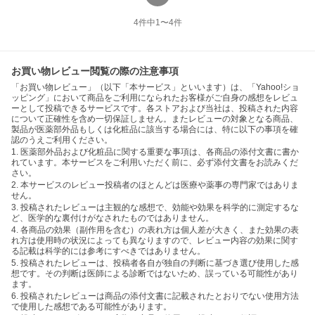
4
件中
1
〜
4
件
お買い物レビュー閲覧の際の注意事項
「お買い物レビュー」（以下「本サービス」といいます）は、「Yahoo!ショ
ッピング」において商品をご利用になられたお客様がご自身の感想をレビュ
ーとして投稿できるサービスです。各ストアおよび当社は、投稿された内容
について正確性を含め一切保証しません。またレビューの対象となる商品、
製品が医薬部外品もしくは化粧品に該当する場合には、特に以下の事項を確
認のうえご利用ください。
1. 医薬部外品および化粧品に関する重要な事項は、各商品の添付文書に書か
れています。本サービスをご利用いただく前に、必ず添付文書をお読みくだ
さい。
2. 本サービスのレビュー投稿者のほとんどは医療や薬事の専門家ではありま
せん。
3. 投稿されたレビューは主観的な感想で、効能や効果を科学的に測定するな
ど、医学的な裏付けがなされたものではありません。
4. 各商品の効果（副作用を含む）の表れ方は個人差が大きく、また効果の表
れ方は使用時の状況によっても異なりますので、レビュー内容の効果に関す
る記載は科学的には参考にすべきではありません。
5. 投稿されたレビューは、投稿者各自が独自の判断に基づき選び使用した感
想です。その判断は医師による診断ではないため、誤っている可能性があり
ます。
6. 投稿されたレビューは商品の添付文書に記載されたとおりでない使用方法
で使用した感想である可能性があります。