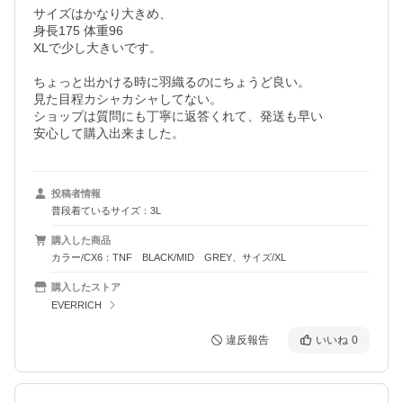
サイズはかなり大きめ、

身長175 体重96

XLで少し大きいです。

ちょっと出かける時に羽織るのにちょうど良い。

見た目程カシャカシャしてない。

ショップは質問にも丁寧に返答くれて、発送も早い

安心して購入出来ました。
投稿者情報
普段着ているサイズ：3L
購入した商品
カラー/CX6：TNF BLACK/MID GREY、サイズ/XL
購入したストア
EVERRICH
違反報告
いいね
0