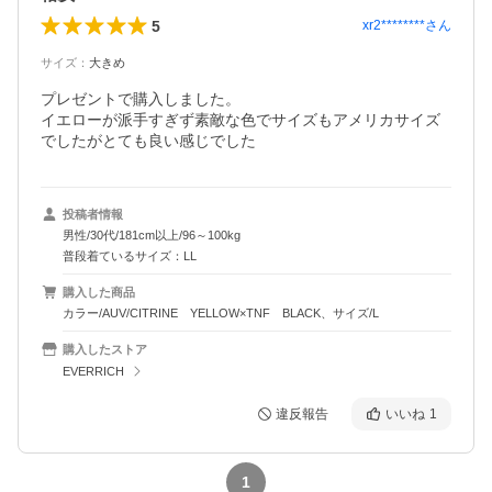
5
xr2********
さん
サイズ
：
大きめ
プレゼントで購入しました。

イエローが派手すぎず素敵な色でサイズもアメリカサイズ
でしたがとても良い感じでした
投稿者情報
男性/30代/181cm以上/96～100kg
普段着ているサイズ：LL
購入した商品
カラー/AUV/CITRINE YELLOW×TNF BLACK、サイズ/L
購入したストア
EVERRICH
違反報告
いいね
1
1