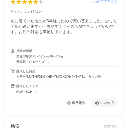
5
mot********
さん
サイズ
：
ちょうどよい
前に着ていたものが5年経ったので買い替えました。少しモ
デルが違いますが、着やすくサイズもMでちょうどいいで
す。お店の対応も満足しています。
投稿者情報
男性/50代/171～175cm/66～70kg
普段着ているサイズ：L
購入した商品
カラー/6JJ/TNFDKGYHR×TNFDKGYHR×TNFBL、サイズ/M
購入したストア
EVERRICH
違反報告
いいね
0
格安
2022/3/18