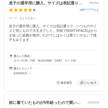
息子の通学用に購入。サイズは表記通りで…
2025/5/5
5
nkf********
さん
サイズ
：
ちょうどよい
息子の通学用に購入。サイズは表記通りで、いつものサイ
ズと同じもので大丈夫でした。学校でNORTHFACEばかり
を狙った盗難が相次いだのでしばらくは着ていかないで様
子をみてます。
購入した商品
カラー/CX6：TNF BLACK/MID GREY、サイズ/M
購入したストア
EVERRICH
違反報告
いいね
0
前に着ていたものが5年経ったので買い替…
2022/3/18