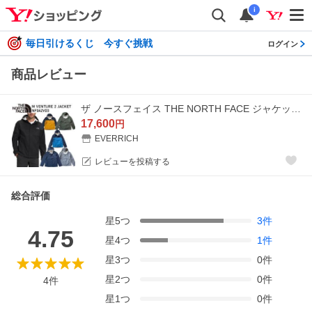
i
毎日引けるくじ 今すぐ挑戦
ログイン
商品レビュー
ザ ノースフェイス THE NORTH FACE ジャケット ベンチャー 2 VENTURE 2 JACKET NF0A2VD3 ナイロンジャケット TNF ジャケット
17,600
円
EVERRICH
レビューを投稿する
総合評価
星
5
つ
3
件
4.75
星
4
つ
1
件
星
3
つ
0
件
星
2
つ
0
件
4
件
星
1
つ
0
件